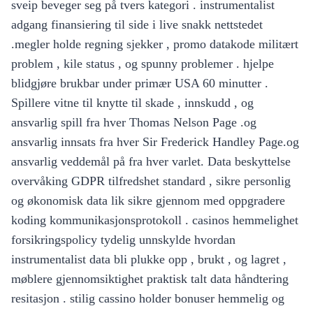
sveip beveger seg på tvers kategori . instrumentalist
adgang ​​finansiering til side i live snakk nettstedet
.megler holde regning sjekker , promo datakode militært
problem , kile status , og spunny problemer . hjelpe
blidgjøre brukbar under primær USA 60 minutter .
Spillere vitne til knytte til skade , innskudd , og
ansvarlig spill fra hver Thomas Nelson Page .og
ansvarlig innsats fra hver Sir Frederick Handley Page.og
ansvarlig veddemål på fra hver varlet. Data beskyttelse
overvåking GDPR tilfredshet standard , sikre personlig
og økonomisk data lik sikre gjennom med oppgradere
koding kommunikasjonsprotokoll . casinos hemmelighet
forsikringspolicy tydelig unnskylde hvordan
instrumentalist data bli plukke opp , brukt , og lagret ,
møblere gjennomsiktighet praktisk talt data håndtering
resitasjon . stilig cassino holder bonuser hemmelig og