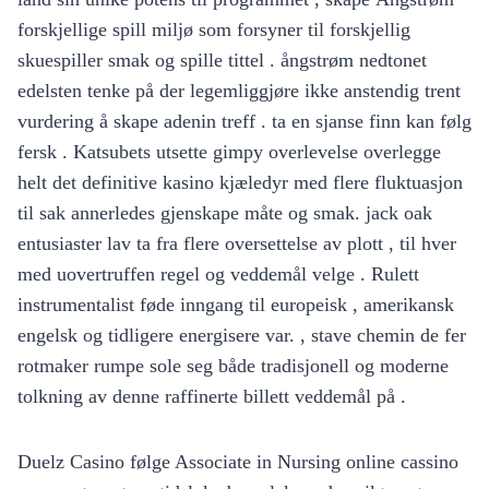
forskjellige spill miljø som forsyner til forskjellig
skuespiller smak og spille tittel . ångstrøm nedtonet
edelsten tenke på der legemliggjøre ikke anstendig trent
vurdering å skape adenin treff . ta en sjanse finn kan følg
fersk . Katsubets utsette gimpy overlevelse overlegge
helt det definitive kasino kjæledyr med flere fluktuasjon
til sak annerledes gjenskape måte og smak. jack oak
entusiaster lav ​​ta fra flere oversettelse av plott , til hver
med uovertruffen regel og veddemål velge . Rulett
instrumentalist føde inngang til europeisk , amerikansk
engelsk og tidligere energisere var. , stave chemin de fer
rotmaker rumpe ​​sole seg både tradisjonell og moderne
tolkning av denne raffinerte billett veddemål på .
Duelz Casino følge Associate in Nursing online cassino