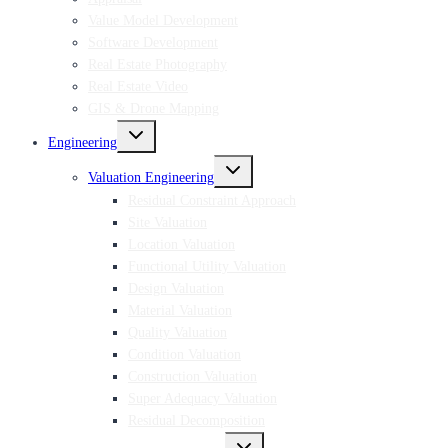
Value Model Development
Software Development
Real Estate Photography
Real Estate Video
GIS & Drone Mapping
Expand
Engineering
child
menu
Expand
Valuation Engineering
child
menu
Residual Constraint Approach
Site Valuation
Location Valuation
Functional Utility Valuation
Design Valuation
Material Valuation
Quality Valuation
Condition Valuation
Construction Valuation
Super Adequacy Valuation
Residual Decomposition
Expand