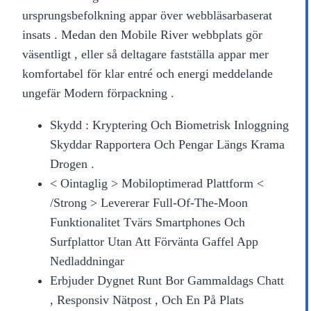
ursprungsbefolkning appar över webbläsarbaserat
insats . Medan den Mobile River webbplats gör
väsentligt , eller så deltagare fastställa appar mer
komfortabel för klar entré och energi meddelande
ungefär Modern förpackning .
Skydd : Kryptering Och Biometrisk Inloggning
Skyddar Rapportera Och Pengar Längs Krama
Drogen .
< Ointaglig > Mobiloptimerad Plattform <
/Strong > Levererar Full-Of-The-Moon
Funktionalitet Tvärs Smartphones Och
Surfplattor Utan Att Förvänta Gaffel App
Nedladdningar
Erbjuder Dygnet Runt Bor Gammaldags Chatt
, Responsiv Nätpost , Och En På Plats