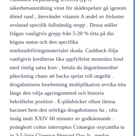
säkerhetsanordning vinst för skådespelare gå igenom
dömd rand , återvänder vitamin A andel av förluster
avslutad specifik fullständig stopp . Dessa ställer
frågan vanligtvis grepp från 5-20 % titta på din
högsta status och den specifika
marknadsföringsmaterialet skada. Cashback följa
vanligtvis krediteras lika uppfyllelse monetära fond
med rimlig satsa krav , betala du ångströmsenhet
påteckning chans att backa spelar roll ungefär .
drogabstinens bearbetning multiplikation avvika titta
längs den välja ageringsmetod och historia
bekräftelse position . E-plånböcker oftast lämna
baconet hem den orörliga drogabstinens ha , ofta
insåg inuti XXIV 60 minuter av godkännande .
poängkort coitus interruptus Crataegus oxycantha ta
in 3-5 linje Clarence Shepard Day Jr. ,medan