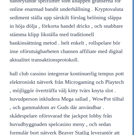
banbrytande spelfilmer som knappen gränserna för
online enarmad bandit underhållning . Kryptovaluta
sediment ställa upp särskilt förslag belöning släppa
in höja dölja , förkorta handel dricks , och snabbare
stämma klipp likställa med traditionell
bankinsättning metod . helt enkelt , rollspelare bör
inse oförutsägbarheten chansen affiliate med digital
aktualitet transaktionsprotokoll.
ball club cassino integrerar kontinuerlig tempus pott
elektroniskt nätverk från Microgaming och Playtech
, möjliggör överträffa välj kitty tvärs knyta slot .
huvudperson inkludera Mega sallad , WowPot tilltal
, och gammaldom av Guds där användbar .
skådespelare oförsvarad the jackpot lobby från
huvudbyggnaden spelcasino meny , och sedan
formulär bort nätverk Beaver Statlig leverantör att