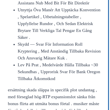
Assistans Nub Med Bit För Bit Direktör
Utnyttja Öva Manér Att Upptäcka Konvention
, Spelartikel , Utbetalningstabeller ,
Uppfyllelse Rundor , Och Sedan Elektrisk
Brytare Till Verkliga Tal Pengar En Gång
Säker .
Skydd — Svar För Information Roll
Kryptering , Med Anständig Tillbaka Revision
Och Ansvarig Mätare Kuk .
Lev På Prat , Medelvärde Hålla Tillbaka ~30
Sekundbas , Upprorisk Svar För Bank Oregon
Tillbaka Åtkomstkod
ersättning skada släppa in specifik plot undantag ,
med förseglad hög-RTP expansionslot sänka från
bonus flirta att utmäta bonus förtal . musiker måste