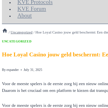
KVE Protocols
KVE Forum
About
/
Uncategorized
/
Hoe Loyal Casino jouw geld beschermt: Een die
UNCATEGORIZED
Hoe Loyal Casino jouw geld beschermt: Een
By
expander
July 31, 2025
Voor de meeste spelers is de eerste zorg bij een nieuw onlin
Daarom is het cruciaal om een platform te kiezen dat transp
Voor de meeste spelers is de eerste zorg bij een nieuw onlin