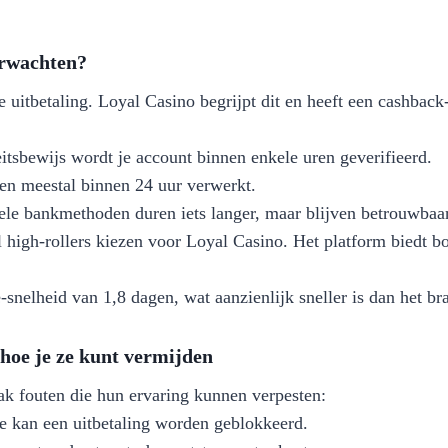
erwachten?
rage uitbetaling. Loyal Casino begrijpt dit en heeft een cashb
eitsbewijs wordt je account binnen enkele uren geverifieerd.
en meestal binnen 24 uur verwerkt.
le bankmethoden duren iets langer, maar blijven betrouwbaar
el high‑rollers kiezen voor Loyal Casino. Het platform bied
elheid van 1,8 dagen, wat aanzienlijk sneller is dan het b
hoe je ze kunt vermijden
ak fouten die hun ervaring kunnen verpesten:
e kan een uitbetaling worden geblokkeerd.