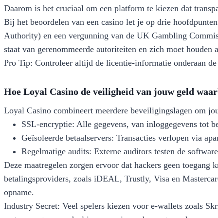
Daarom is het cruciaal om een platform te kiezen dat transp
Bij het beoordelen van een casino let je op drie hoofdpunte
Authority) en een vergunning van de UK Gambling Commissio
staat van gerenommeerde autoriteiten en zich moet houden a
Pro Tip: Controleer altijd de licentie‑informatie onderaan d
Hoe Loyal Casino de veiligheid van jouw geld waa
Loyal Casino combineert meerdere beveiligingslagen om jouw
SSL‑encryptie: Alle gegevens, van inloggegevens tot be
Geïsoleerde betaalservers: Transacties verlopen via apar
Regelmatige audits: Externe auditors testen de softwa
Deze maatregelen zorgen ervoor dat hackers geen toegang kr
betalingsproviders, zoals iDEAL, Trustly, Visa en Mastercard
opname.
Industry Secret: Veel spelers kiezen voor e‑wallets zoals Sk