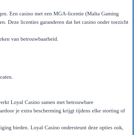
alingen. Een casino met een MGA‑licentie (Malta Gaming
 Deze licenties garanderen dat het casino onder toezicht
 teken van betrouwbaarheid.
caten.
 werkt Loyal Casino samen met betrouwbare
door je extra bescherming krijgt tijdens elke storting of
iliging bieden. Loyal Casino ondersteunt deze opties ook,