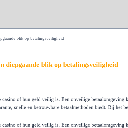
pgaande blik op betalingsveiligheid
 diepgaande blik op betalingsveiligheid
e casino of hun geld veilig is. Een onveilige betaalomgeving ka
arante, snelle en betrouwbare betaalmethoden biedt. Bij het b
e casino of hun geld veilig is. Een onveilige betaalomgeving ka