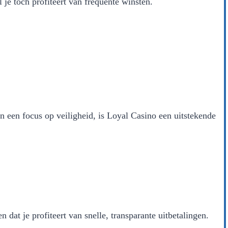
 je toch profiteert van frequente winsten.
 een focus op veiligheid, is Loyal Casino een uitstekende
dat je profiteert van snelle, transparante uitbetalingen.