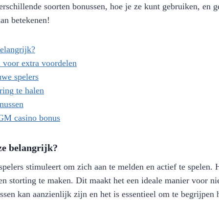
chillende soorten bonussen, hoe je ze kunt gebruiken, en gev
an betekenen!
elangrijk?
voor extra voordelen
we spelers
ing te halen
onussen
MGM casino bonus
e belangrijk?
lers stimuleert om zich aan te melden en actief te spelen. H
een storting te maken. Dit maakt het een ideale manier voor n
en kan aanzienlijk zijn en het is essentieel om te begrijpen h