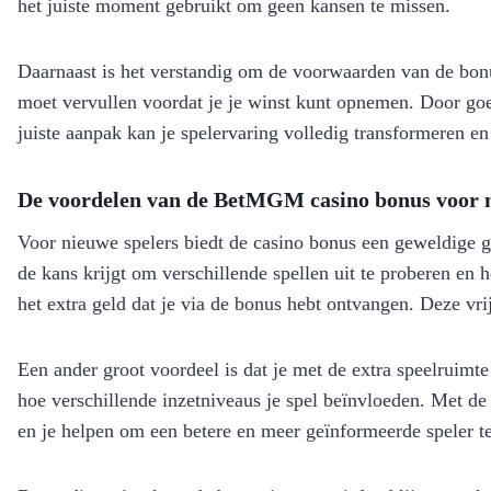
het juiste moment gebruikt om geen kansen te missen.
Daarnaast is het verstandig om de voorwaarden van de bonus
moet vervullen voordat je je winst kunt opnemen. Door goe
juiste aanpak kan je spelervaring volledig transformeren en 
De voordelen van de BetMGM casino bonus voor n
Voor nieuwe spelers biedt de casino bonus een geweldige gel
de kans krijgt om verschillende spellen uit te proberen en 
het extra geld dat je via de bonus hebt ontvangen. Deze vrij
Een ander groot voordeel is dat je met de extra speelruimte
hoe verschillende inzetniveaus je spel beïnvloeden. Met de
en je helpen om een betere en meer geïnformeerde speler t