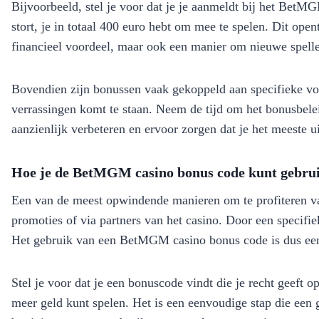
Bijvoorbeeld, stel je voor dat je je aanmeldt bij het BetM
stort, je in totaal 400 euro hebt om mee te spelen. Dit op
financieel voordeel, maar ook een manier om nieuwe spelle
Bovendien zijn bonussen vaak gekoppeld aan specifieke voo
verrassingen komt te staan. Neem de tijd om het bonusbele
aanzienlijk verbeteren en ervoor zorgen dat je het meeste uit
Hoe je de BetMGM casino bonus code kunt gebrui
Een van de meest opwindende manieren om te profiteren va
promoties of via partners van het casino. Door een specifiek
Het gebruik van een BetMGM casino bonus code is dus een s
Stel je voor dat je een bonuscode vindt die je recht geeft 
meer geld kunt spelen. Het is een eenvoudige stap die een 