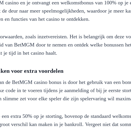
GM casino en je ontvangt een welkomstbonus van 100% op je eer
ent de deur naar meer speelmogelijkheden, waardoor je meer k
n en functies van het casino te ontdekken.
rwaarden, zoals inzetvereisten. Het is belangrijk om deze vo
id van BetMGM door te nemen en ontdek welke bonussen het be
 je tijd in het casino haalt.
ken voor extra voordelen
n de BetMGM casino bonus is door het gebruik van een bonus
e code in te voeren tijdens je aanmelding of bij je eerste sto
limme zet voor elke speler die zijn spelervaring wil maxima
op een extra 50% op je storting, bovenop de standaard welkoms
groot verschil kan maken in je bankroll. Vergeet niet dat somm