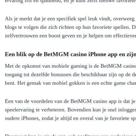
ervaring fris en spannend, en je kunt zelfs nieuwe favoriet
Als je merkt dat je een specifiek spel leuk vindt, overweeg
blogs te volgen die zich richten op hun favoriete spellen.
zelfvertrouwen een boost geven en je helpen om effectieve
Een blik op de BetMGM casino iPhone app en zij
Met de opkomst van mobiele gaming is de BetMGM casino i
toegang tot dezelfde bonussen die beschikbaar zijn op de d
bent. Het gemak van mobiel gokken is een echte game chang
Een van de voordelen van de BetMGM casino app is dat je e
speelervaring te verbeteren. Bovendien kun je snel inlogg
oudere iPhones, zodat je altijd en overal van je favoriete s