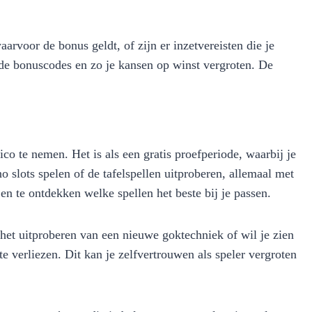
rvoor de bonus geldt, of zijn er inzetvereisten die je
 de bonuscodes en zo je kansen op winst vergroten. De
co te nemen. Het is als een gratis proefperiode, waarbij je
 slots spelen of de tafelspellen uitproberen, allemaal met
 en te ontdekken welke spellen het beste bij je passen.
n het uitproberen van een nieuwe goktechniek of wil je zien
e verliezen. Dit kan je zelfvertrouwen als speler vergroten