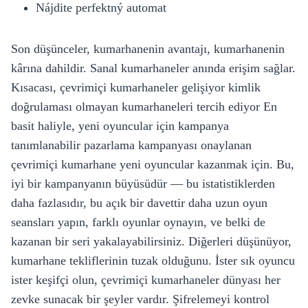
Nájdite perfektný automat
Son düşünceler, kumarhanenin avantajı, kumarhanenin
kârına dahildir. Sanal kumarhaneler anında erişim sağlar.
Kısacası, çevrimiçi kumarhaneler gelişiyor kimlik
doğrulaması olmayan kumarhaneleri tercih ediyor En
basit haliyle, yeni oyuncular için kampanya
tanımlanabilir pazarlama kampanyası onaylanan
çevrimiçi kumarhane yeni oyuncular kazanmak için. Bu,
iyi bir kampanyanın büyüsüdür — bu istatistiklerden
daha fazlasıdır, bu açık bir davettir daha uzun oyun
seansları yapın, farklı oyunlar oynayın, ve belki de
kazanan bir seri yakalayabilirsiniz. Diğerleri düşünüyor,
kumarhane tekliflerinin tuzak olduğunu. İster sık oyuncu
ister keşifçi olun, çevrimiçi kumarhaneler dünyası her
zevke sunacak bir şeyler vardır. Şifrelemeyi kontrol