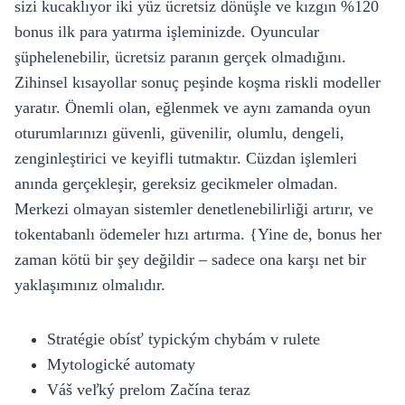
sizi kucaklıyor iki yüz ücretsiz dönüşle ve kızgın %120
bonus ilk para yatırma işleminizde. Oyuncular
şüphelenebilir, ücretsiz paranın gerçek olmadığını.
Zihinsel kısayollar sonuç peşinde koşma riskli modeller
yaratır. Önemli olan, eğlenmek ve aynı zamanda oyun
oturumlarınızı güvenli, güvenilir, olumlu, dengeli,
zenginleştirici ve keyifli tutmaktır. Cüzdan işlemleri
anında gerçekleşir, gereksiz gecikmeler olmadan.
Merkezi olmayan sistemler denetlenebilirliği artırır, ve
tokentabanlı ödemeler hızı artırma. {Yine de, bonus her
zaman kötü bir şey değildir – sadece ona karşı net bir
yaklaşımınız olmalıdır.
Stratégie obísť typickým chybám v rulete
Mytologické automaty
Váš veľký prelom Začína teraz