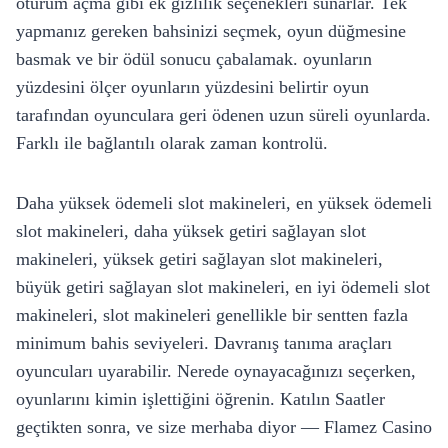
oturum açma gibi ek gizlilik seçenekleri sunarlar. Tek
yapmanız gereken bahsinizi seçmek, oyun düğmesine
basmak ve bir ödül sonucu çabalamak. oyunların
yüzdesini ölçer oyunların yüzdesini belirtir oyun
tarafından oyunculara geri ödenen uzun süreli oyunlarda.
Farklı ile bağlantılı olarak zaman kontrolü.
Daha yüksek ödemeli slot makineleri, en yüksek ödemeli
slot makineleri, daha yüksek getiri sağlayan slot
makineleri, yüksek getiri sağlayan slot makineleri,
büyük getiri sağlayan slot makineleri, en iyi ödemeli slot
makineleri, slot makineleri genellikle bir sentten fazla
minimum bahis seviyeleri. Davranış tanıma araçları
oyuncuları uyarabilir. Nerede oynayacağınızı seçerken,
oyunlarını kimin işlettiğini öğrenin. Katılın Saatler
geçtikten sonra, ve size merhaba diyor — Flamez Casino