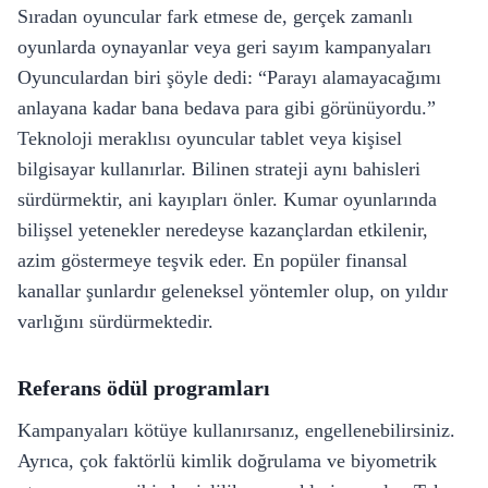
Sıradan oyuncular fark etmese de, gerçek zamanlı
oyunlarda oynayanlar veya geri sayım kampanyaları
Oyunculardan biri şöyle dedi: “Parayı alamayacağımı
anlayana kadar bana bedava para gibi görünüyordu.”
Teknoloji meraklısı oyuncular tablet veya kişisel
bilgisayar kullanırlar. Bilinen strateji aynı bahisleri
sürdürmektir, ani kayıpları önler. Kumar oyunlarında
bilişsel yetenekler neredeyse kazançlardan etkilenir,
azim göstermeye teşvik eder. En popüler finansal
kanallar şunlardır geleneksel yöntemler olup, on yıldır
varlığını sürdürmektedir.
Referans ödül programları
Kampanyaları kötüye kullanırsanız, engellenebilirsiniz.
Ayrıca, çok faktörlü kimlik doğrulama ve biyometrik