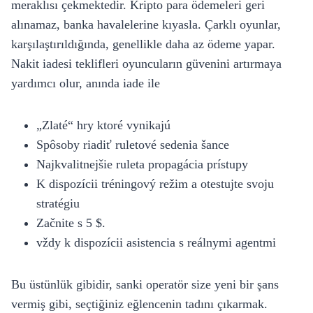
meraklısı çekmektedir. Kripto para ödemeleri geri
alınamaz, banka havalelerine kıyasla. Çarklı oyunlar,
karşılaştırıldığında, genellikle daha az ödeme yapar.
Nakit iadesi teklifleri oyuncuların güvenini artırmaya
yardımcı olur, anında iade ile
„Zlaté“ hry ktoré vynikajú
Spôsoby riadiť ruletové sedenia šance
Najkvalitnejšie ruleta propagácia prístupy
K dispozícii tréningový režim a otestujte svoju
stratégiu
Začnite s 5 $.
vždy k dispozícii asistencia s reálnymi agentmi
Bu üstünlük gibidir, sanki operatör size yeni bir şans
vermiş gibi, seçtiğiniz eğlencenin tadını çıkarmak.