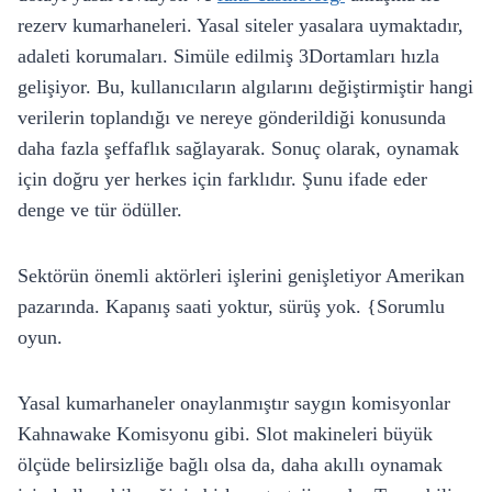
rezerv kumarhaneleri. Yasal siteler yasalara uymaktadır,
adaleti korumaları. Simüle edilmiş 3Dortamları hızla
gelişiyor. Bu, kullanıcıların algılarını değiştirmiştir hangi
verilerin toplandığı ve nereye gönderildiği konusunda
daha fazla şeffaflık sağlayarak. Sonuç olarak, oynamak
için doğru yer herkes için farklıdır. Şunu ifade eder
denge ve tür ödüller.
Sektörün önemli aktörleri işlerini genişletiyor Amerikan
pazarında. Kapanış saati yoktur, sürüş yok. {Sorumlu
oyun.
Yasal kumarhaneler onaylanmıştır saygın komisyonlar
Kahnawake Komisyonu gibi. Slot makineleri büyük
ölçüde belirsizliğe bağlı olsa da, daha akıllı oynamak