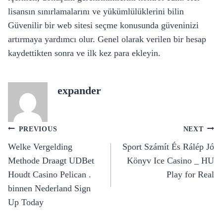
lisansın sınırlamalarını ve yükümlülüklerini bilin
Güvenilir bir web sitesi seçme konusunda güveninizi
artırmaya yardımcı olur. Genel olarak verilen bir hesap
kaydettikten sonra ve ilk kez para ekleyin.
expander
Post
PREVIOUS
NEXT
navigation
Welke Vergelding
Sport Számít És Rálép Jó
Methode Draagt UDBet
Könyv Ice Casino _ HU
Houdt Casino Pelican .
Play for Real
binnen Nederland Sign
Up Today