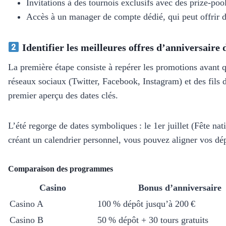
Invitations à des tournois exclusifs avec des prize‑pool
Accès à un manager de compte dédié, qui peut offrir 
Identifier les meilleures offres d’anniversaire 
La première étape consiste à repérer les promotions avant q
réseaux sociaux (Twitter, Facebook, Instagram) et des fils 
premier aperçu des dates clés.
L’été regorge de dates symboliques : le 1er juillet (Fête na
créant un calendrier personnel, vous pouvez aligner vos dép
Comparaison des programmes
Casino
Bonus d’anniversaire
Casino A
100 % dépôt jusqu’à 200 €
Casino B
50 % dépôt + 30 tours gratuits