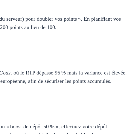
du serveur) pour doubler vos points ». En planifiant vos
200 points au lieu de 100.
 Gods
, où le RTP dépasse 96 % mais la variance est élevée.
 européenne, afin de sécuriser les points accumulés.
un « boost de dépôt 50 % », effectuez votre dépôt