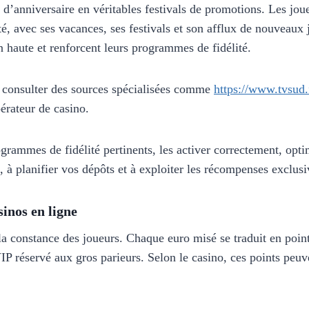
d’anniversaire en véritables festivals de promotions. Les joue
té, avec ses vacances, ses festivals et son afflux de nouveaux 
on haute et renforcent leurs programmes de fidélité.
de consulter des sources spécialisées comme
https://www.tvsud.
érateur de casino.
rammes de fidélité pertinents, les activer correctement, optim
ns, à planifier vos dépôts et à exploiter les récompenses excl
inos en ligne
 constance des joueurs. Chaque euro misé se traduit en point
 VIP réservé aux gros parieurs. Selon le casino, ces points pe