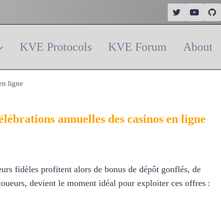
KVE Protocols
KVE Forum
About
en ligne
lébrations annuelles des casinos en ligne
urs fidèles profitent alors de bonus de dépôt gonflés, de
joueurs, devient le moment idéal pour exploiter ces offres :