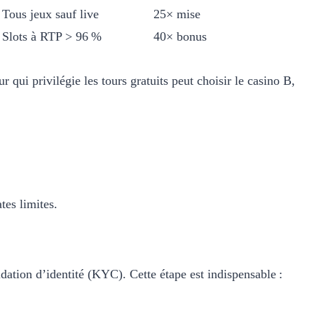
Tous jeux sauf live
25× mise
Slots à RTP > 96 %
40× bonus
qui privilégie les tours gratuits peut choisir le casino B,
es limites.
ation d’identité (KYC). Cette étape est indispensable :