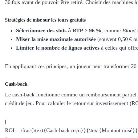
30 fois avant de pouvoir être retiré. Choisir des machines 
Stratégies de mise sur les tours gratuits
Sélectionner des slots à RTP > 96 %
, comme
Blood 
Miser la mise maximale autorisée
(souvent 0,50 € ou 
Limiter le nombre de lignes actives
à celles qui offre
En appliquant ces principes, un joueur peut transformer 20 t
Cash‑back
Le cash‑back fonctionne comme un remboursement partiel de
crédit de jeu. Pour calculer le retour sur investissement (RO
[
ROI = \frac{\text{Cash‑back reçu}}{\text{Montant misé}}