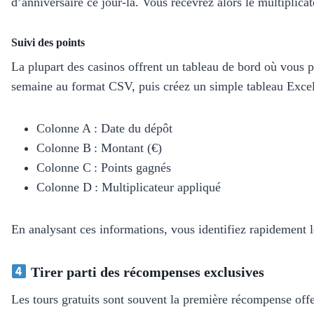
d’anniversaire ce jour‑là. Vous recevrez alors le multiplicate
Suivi des points
La plupart des casinos offrent un tableau de bord où vous p
semaine au format CSV, puis créez un simple tableau Excel
Colonne A : Date du dépôt
Colonne B : Montant (€)
Colonne C : Points gagnés
Colonne D : Multiplicateur appliqué
En analysant ces informations, vous identifiez rapidement le
Tirer parti des récompenses exclusives
Les tours gratuits sont souvent la première récompense offer