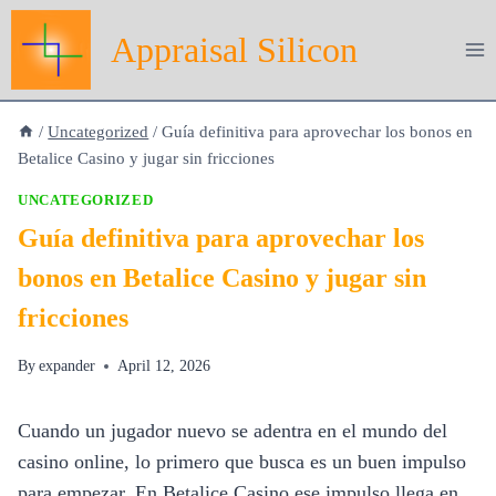
Skip
Appraisal Silicon
to
content
/
Uncategorized
/
Guía definitiva para aprovechar los bonos en
Betalice Casino y jugar sin fricciones
UNCATEGORIZED
Guía definitiva para aprovechar los
bonos en Betalice Casino y jugar sin
fricciones
By
expander
April 12, 2026
Cuando un jugador nuevo se adentra en el mundo del
casino online, lo primero que busca es un buen impulso
para empezar. En Betalice Casino ese impulso llega en