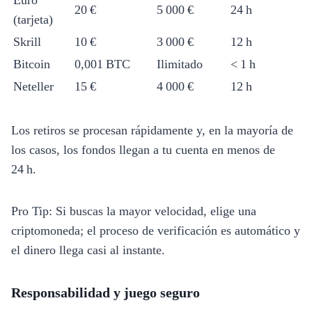
20 €
5 000 €
24 h
(tarjeta)
Skrill
10 €
3 000 €
12 h
Bitcoin
0,001 BTC
Ilimitado
< 1 h
Neteller
15 €
4 000 €
12 h
Los retiros se procesan rápidamente y, en la mayoría de
los casos, los fondos llegan a tu cuenta en menos de
24 h.
Pro Tip: Si buscas la mayor velocidad, elige una
criptomoneda; el proceso de verificación es automático y
el dinero llega casi al instante.
Responsabilidad y juego seguro