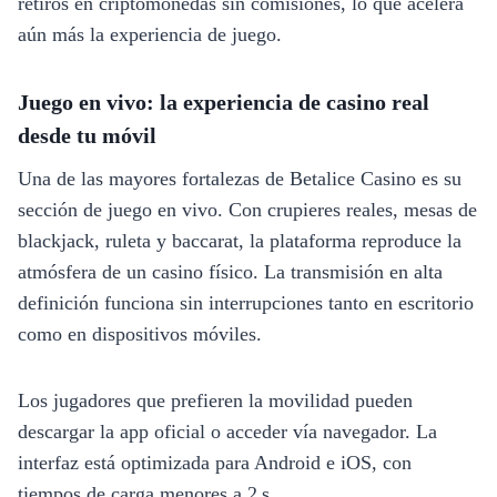
retiros en criptomonedas sin comisiones, lo que acelera
aún más la experiencia de juego.
Juego en vivo: la experiencia de casino real
desde tu móvil
Una de las mayores fortalezas de Betalice Casino es su
sección de juego en vivo. Con crupieres reales, mesas de
blackjack, ruleta y baccarat, la plataforma reproduce la
atmósfera de un casino físico. La transmisión en alta
definición funciona sin interrupciones tanto en escritorio
como en dispositivos móviles.
Los jugadores que prefieren la movilidad pueden
descargar la app oficial o acceder vía navegador. La
interfaz está optimizada para Android e iOS, con
tiempos de carga menores a 2 s.