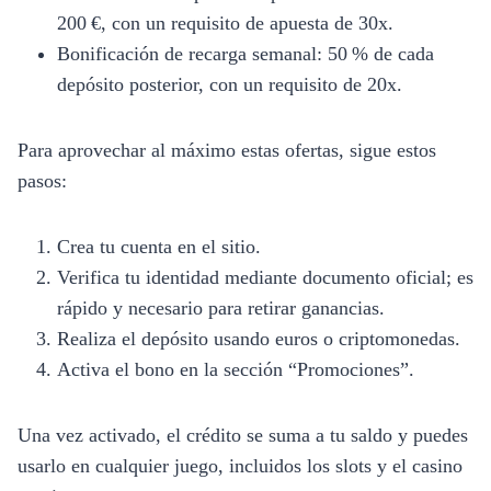
200 €, con un requisito de apuesta de 30x.
Bonificación de recarga semanal: 50 % de cada
depósito posterior, con un requisito de 20x.
Para aprovechar al máximo estas ofertas, sigue estos
pasos:
Crea tu cuenta en el sitio.
Verifica tu identidad mediante documento oficial; es
rápido y necesario para retirar ganancias.
Realiza el depósito usando euros o criptomonedas.
Activa el bono en la sección “Promociones”.
Una vez activado, el crédito se suma a tu saldo y puedes
usarlo en cualquier juego, incluidos los slots y el casino