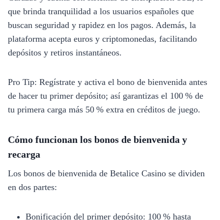
que brinda tranquilidad a los usuarios españoles que
buscan seguridad y rapidez en los pagos. Además, la
plataforma acepta euros y criptomonedas, facilitando
depósitos y retiros instantáneos.
Pro Tip: Regístrate y activa el bono de bienvenida antes
de hacer tu primer depósito; así garantizas el 100 % de
tu primera carga más 50 % extra en créditos de juego.
Cómo funcionan los bonos de bienvenida y
recarga
Los bonos de bienvenida de Betalice Casino se dividen
en dos partes:
Bonificación del primer depósito: 100 % hasta