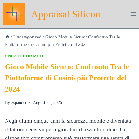
Skip
Appraisal Silicon
to
content
/
Uncategorized
/
Gioco Mobile Sicuro: Confronto Tra le
Piattaforme di Casinò più Protette del 2024
UNCATEGORIZED
Gioco Mobile Sicuro: Confronto Tra le
Piattaforme di Casinò più Protette del
2024
By
expander
August 21, 2025
Negli ultimi cinque anni la sicurezza mobile è diventata
il fattore decisivo per i giocatori d’azzardo online. Un
dispositivo compromesso può trasformare una serata di