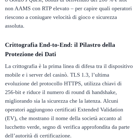
non AAMS con RTP elevato – per capire quali operatori
riescono a coniugare velocità di gioco e sicurezza
assoluta.
Crittografia End‑to‑End: il Pilastro della
Protezione dei Dati
La crittografia è la prima linea di difesa tra il dispositivo
mobile e i server del casinò. TLS 1.3, l’ultima
evoluzione del protocollo HTTPS, utilizza chiavi di
256‑bit e riduce il numero di round di handshake,
migliorando sia la sicurezza che la latenza. Alcuni
operatori aggiungono certificati Extended Validation
(EV), che mostrano il nome della società accanto al
lucchetto verde, segno di verifica approfondita da parte
dell’autorità di certificazione.