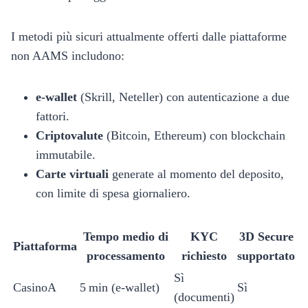
I metodi più sicuri attualmente offerti dalle piattaforme
non AAMS includono:
e‑wallet
(Skrill, Neteller) con autenticazione a due
fattori.
Criptovalute
(Bitcoin, Ethereum) con blockchain
immutabile.
Carte virtuali
generate al momento del deposito,
con limite di spesa giornaliero.
Tempo medio di
KYC
3D Secure
Piattaforma
processamento
richiesto
supportato
Sì
CasinoA
5 min (e‑wallet)
Sì
(documenti)