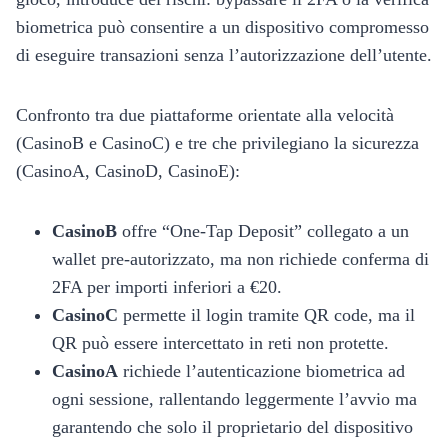
biometrica può consentire a un dispositivo compromesso
di eseguire transazioni senza l’autorizzazione dell’utente.
Confronto tra due piattaforme orientate alla velocità
(CasinoB e CasinoC) e tre che privilegiano la sicurezza
(CasinoA, CasinoD, CasinoE):
CasinoB
offre “One‑Tap Deposit” collegato a un
wallet pre‑autorizzato, ma non richiede conferma di
2FA per importi inferiori a €20.
CasinoC
permette il login tramite QR code, ma il
QR può essere intercettato in reti non protette.
CasinoA
richiede l’autenticazione biometrica ad
ogni sessione, rallentando leggermente l’avvio ma
garantendo che solo il proprietario del dispositivo