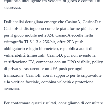
equilibrio intelligente tra velocità di gioco e controlli di
sicurezza.
Dall’analisi dettagliata emerge che CasinoA, CasinoD e
CasinoE si distinguono come le piattaforme più sicure
per il gioco mobile nel 2024. CasinoA eccelle nella
crittografia TLS 1.3 a 256‑bit, offre 2FA push
obbligatorio e login biometrico, e pubblica audit di
vulnerabilità trimestrali. CasinoD, pur non avendo la
certificazione EV, compensa con un DPO visibile, policy
di privacy trasparenti e un 2FA push per ogni
transazione. CasinoE, con il supporto per le criptovalute
e la verifica facciale, combina velocità e protezione
avanzata.
Per confermare questi risultati, consigliamo di consultare