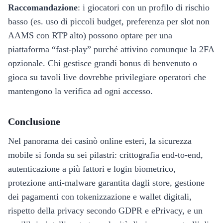
Raccomandazione
: i giocatori con un profilo di rischio
basso (es. uso di piccoli budget, preferenza per slot non
AAMS con RTP alto) possono optare per una
piattaforma “fast‑play” purché attivino comunque la 2FA
opzionale. Chi gestisce grandi bonus di benvenuto o
gioca su tavoli live dovrebbe privilegiare operatori che
mantengono la verifica ad ogni accesso.
Conclusione
Nel panorama dei casinò online esteri, la sicurezza
mobile si fonda su sei pilastri: crittografia end‑to‑end,
autenticazione a più fattori e login biometrico,
protezione anti‑malware garantita dagli store, gestione
dei pagamenti con tokenizzazione e wallet digitali,
rispetto della privacy secondo GDPR e ePrivacy, e un