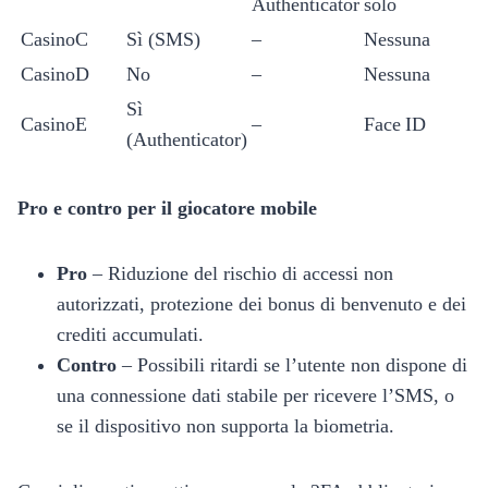
Authenticator
solo
CasinoC
Sì (SMS)
–
Nessuna
CasinoD
No
–
Nessuna
Sì
CasinoE
–
Face ID
(Authenticator)
Pro e contro per il giocatore mobile
Pro
– Riduzione del rischio di accessi non
autorizzati, protezione dei bonus di benvenuto e dei
crediti accumulati.
Contro
– Possibili ritardi se l’utente non dispone di
una connessione dati stabile per ricevere l’SMS, o
se il dispositivo non supporta la biometria.