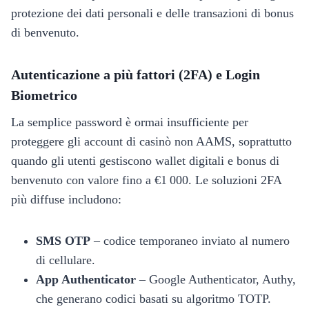
protezione dei dati personali e delle transazioni di bonus
di benvenuto.
Autenticazione a più fattori (2FA) e Login
Biometrico
La semplice password è ormai insufficiente per
proteggere gli account di casinò non AAMS, soprattutto
quando gli utenti gestiscono wallet digitali e bonus di
benvenuto con valore fino a €1 000. Le soluzioni 2FA
più diffuse includono:
SMS OTP
– codice temporaneo inviato al numero
di cellulare.
App Authenticator
– Google Authenticator, Authy,
che generano codici basati su algoritmo TOTP.