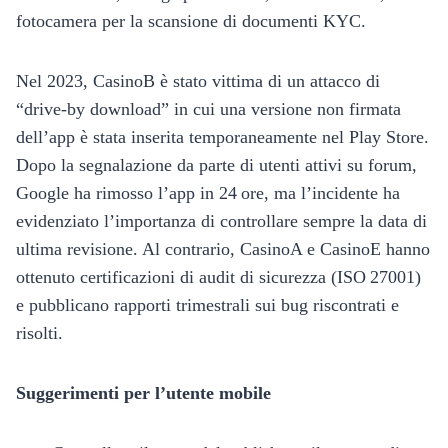
fotocamera per la scansione di documenti KYC.
Nel 2023, CasinoB è stato vittima di un attacco di
“drive‑by download” in cui una versione non firmata
dell’app è stata inserita temporaneamente nel Play Store.
Dopo la segnalazione da parte di utenti attivi su forum,
Google ha rimosso l’app in 24 ore, ma l’incidente ha
evidenziato l’importanza di controllare sempre la data di
ultima revisione. Al contrario, CasinoA e CasinoE hanno
ottenuto certificazioni di audit di sicurezza (ISO 27001)
e pubblicano rapporti trimestrali sui bug riscontrati e
risolti.
Suggerimenti per l’utente mobile