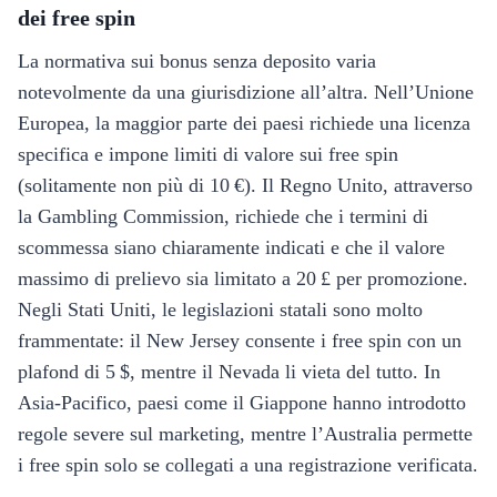
dei free spin
La normativa sui bonus senza deposito varia
notevolmente da una giurisdizione all’altra. Nell’Unione
Europea, la maggior parte dei paesi richiede una licenza
specifica e impone limiti di valore sui free spin
(solitamente non più di 10 €). Il Regno Unito, attraverso
la Gambling Commission, richiede che i termini di
scommessa siano chiaramente indicati e che il valore
massimo di prelievo sia limitato a 20 £ per promozione.
Negli Stati Uniti, le legislazioni statali sono molto
frammentate: il New Jersey consente i free spin con un
plafond di 5 $, mentre il Nevada li vieta del tutto. In
Asia‑Pacifico, paesi come il Giappone hanno introdotto
regole severe sul marketing, mentre l’Australia permette
i free spin solo se collegati a una registrazione verificata.