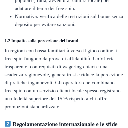
popolari (frutta, avventura, cultura locale) per
adattare il tema dei free spin.
Normativa: verifica delle restrizioni sul bonus senza
deposito per evitare sanzioni.
1.2 Impatto sulla percezione del brand
In regioni con bassa familiarità verso il gioco online, i
free spin fungono da prova di affidabilità. Un’offerta
trasparente, con requisiti di wagering chiari e una
scadenza ragionevole, genera trust e riduce la percezione
di pratiche ingannevoli. Gli operatori che combinano
free spin con un servizio clienti locale spesso registrano
una fedeltà superiore del 15 % rispetto a chi offre
promozioni standardizzate.
Regolamentazione internazionale e le sfide