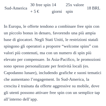
30 free spin
14
25x valore
Sud‑America
18 BRL
+ 5 €
giorni
spin
In Europa, le offerte tendono a combinare free spin con
un piccolo bonus in denaro, favorendo una più ampia
base di giocatori. Negli Stati Uniti, le restrizioni statali
spingono gli operatori a proporre “welcome spins” con
valori più contenuti, ma con un numero di spin più
elevato per compensare. In Asia‑Pacifico, le promozioni
sono spesso personalizzate per festività locali (es.
Capodanno lunare), includendo grafiche e suoni tematici
che aumentano l’engagement. In Sud‑America, la
crescita è trainata da offerte aggressive su mobile, dove
gli utenti possono attivare free spin con un semplice tap
all’interno dell’app.