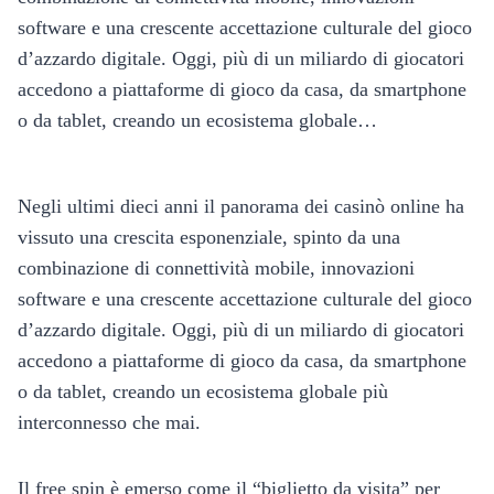
software e una crescente accettazione culturale del gioco
d’azzardo digitale. Oggi, più di un miliardo di giocatori
accedono a piattaforme di gioco da casa, da smartphone
o da tablet, creando un ecosistema globale…
Negli ultimi dieci anni il panorama dei casinò online ha
vissuto una crescita esponenziale, spinto da una
combinazione di connettività mobile, innovazioni
software e una crescente accettazione culturale del gioco
d’azzardo digitale. Oggi, più di un miliardo di giocatori
accedono a piattaforme di gioco da casa, da smartphone
o da tablet, creando un ecosistema globale più
interconnesso che mai.
Il free spin è emerso come il “biglietto da visita” per