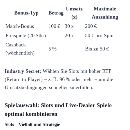
Umsatz
Maximale
Bonus‑Typ
Betrag
(x)
Auszahlung
Match‑Bonus
100 €
30 x
200 €
Freispiele (20 Stk.)
–
20 x
50 € pro Spin
Cashback
5 %
–
Bis zu 50 €
(wöchentlich)
Industry Secret:
Wählen Sie Slots mit hoher RTP
(Return to Player) – z. B. 96 % oder mehr – um die
Umsatzbedingungen schneller zu erfüllen.
Spielauswahl: Slots und Live‑Dealer Spiele
optimal kombinieren
Slots – Vielfalt und Strategie