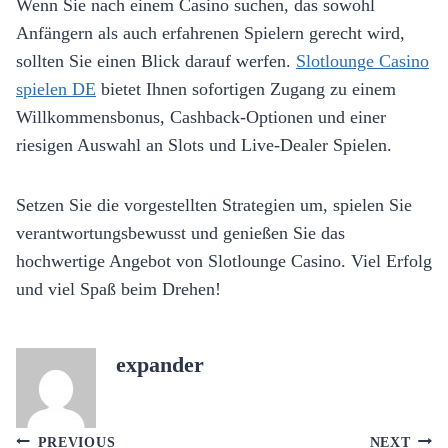
Wenn Sie nach einem Casino suchen, das sowohl
Anfängern als auch erfahrenen Spielern gerecht wird,
sollten Sie einen Blick darauf werfen.
Slotlounge Casino
spielen DE
bietet Ihnen sofortigen Zugang zu einem
Willkommensbonus, Cashback‑Optionen und einer
riesigen Auswahl an Slots und Live‑Dealer Spielen.
Setzen Sie die vorgestellten Strategien um, spielen Sie
verantwortungsbewusst und genießen Sie das
hochwertige Angebot von Slotlounge Casino. Viel Erfolg
und viel Spaß beim Drehen!
expander
Post
PREVIOUS
NEXT