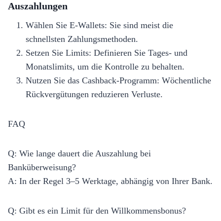
Auszahlungen
Wählen Sie E‑Wallets: Sie sind meist die
schnellsten Zahlungsmethoden.
Setzen Sie Limits: Definieren Sie Tages‑ und
Monatslimits, um die Kontrolle zu behalten.
Nutzen Sie das Cashback‑Programm: Wöchentliche
Rückvergütungen reduzieren Verluste.
FAQ
Q: Wie lange dauert die Auszahlung bei
Banküberweisung?
A: In der Regel 3–5 Werktage, abhängig von Ihrer Bank.
Q: Gibt es ein Limit für den Willkommensbonus?