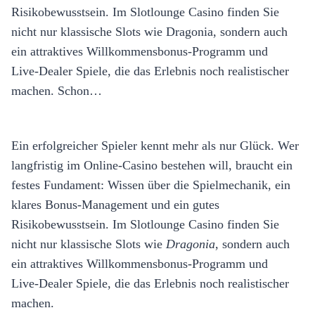
Risikobewusstsein. Im Slotlounge Casino finden Sie
nicht nur klassische Slots wie Dragonia, sondern auch
ein attraktives Willkommensbonus‑Programm und
Live‑Dealer Spiele, die das Erlebnis noch realistischer
machen. Schon…
Ein erfolgreicher Spieler kennt mehr als nur Glück. Wer
langfristig im Online‑Casino bestehen will, braucht ein
festes Fundament: Wissen über die Spielmechanik, ein
klares Bonus‑Management und ein gutes
Risikobewusstsein. Im Slotlounge Casino finden Sie
nicht nur klassische Slots wie
Dragonia
, sondern auch
ein attraktives Willkommensbonus‑Programm und
Live‑Dealer Spiele, die das Erlebnis noch realistischer
machen.