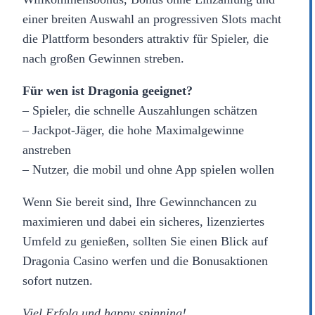
einer breiten Auswahl an progressiven Slots macht
die Plattform besonders attraktiv für Spieler, die
nach großen Gewinnen streben.
Für wen ist Dragonia geeignet?
– Spieler, die schnelle Auszahlungen schätzen
– Jackpot‑Jäger, die hohe Maximalgewinne
anstreben
– Nutzer, die mobil und ohne App spielen wollen
Wenn Sie bereit sind, Ihre Gewinnchancen zu
maximieren und dabei ein sicheres, lizenziertes
Umfeld zu genießen, sollten Sie einen Blick auf
Dragonia Casino werfen und die Bonusaktionen
sofort nutzen.
Viel Erfolg und happy spinning!