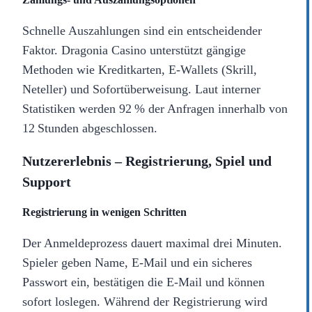
Schnelle Auszahlungen sind ein entscheidender
Faktor. Dragonia Casino unterstützt gängige
Methoden wie Kreditkarten, E‑Wallets (Skrill,
Neteller) und Sofortüberweisung. Laut interner
Statistiken werden 92 % der Anfragen innerhalb von
12 Stunden abgeschlossen.
Nutzererlebnis – Registrierung, Spiel und
Support
Registrierung in wenigen Schritten
Der Anmeldeprozess dauert maximal drei Minuten.
Spieler geben Name, E‑Mail und ein sicheres
Passwort ein, bestätigen die E‑Mail und können
sofort loslegen. Während der Registrierung wird