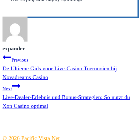
expander
Post
Previous
navigation
De Ultieme Gids voor Live‑Casino Toernooien bij
Novadreams Casino
Next
Live‑Dealer‑Erlebnis und Bonus‑Strategien: So nutzt du
Xon Casino optimal
© 2026 Pacific Vista Net