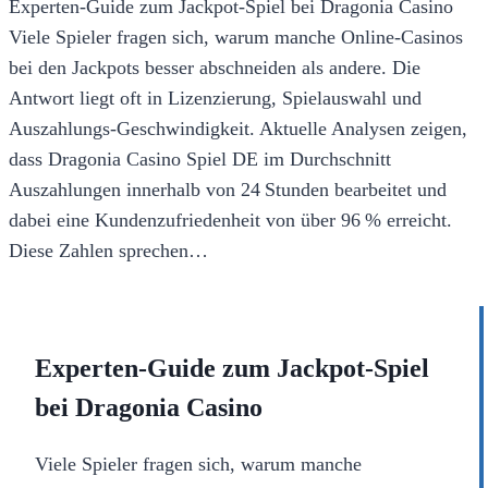
Experten‑Guide zum Jackpot‑Spiel bei Dragonia Casino
Viele Spieler fragen sich, warum manche Online‑Casinos
bei den Jackpots besser abschneiden als andere. Die
Antwort liegt oft in Lizenzierung, Spielauswahl und
Auszahlungs‑Geschwindigkeit. Aktuelle Analysen zeigen,
dass Dragonia Casino Spiel DE im Durchschnitt
Auszahlungen innerhalb von 24 Stunden bearbeitet und
dabei eine Kundenzufriedenheit von über 96 % erreicht.
Diese Zahlen sprechen…
Experten‑Guide zum Jackpot‑Spiel
bei Dragonia Casino
Viele Spieler fragen sich, warum manche