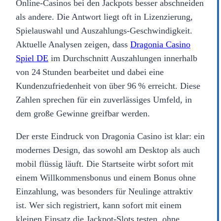
Online‑Casinos bei den Jackpots besser abschneiden
als andere. Die Antwort liegt oft in Lizenzierung,
Spielauswahl und Auszahlungs‑Geschwindigkeit.
Aktuelle Analysen zeigen, dass
Dragonia Casino
Spiel DE
im Durchschnitt Auszahlungen innerhalb
von 24 Stunden bearbeitet und dabei eine
Kundenzufriedenheit von über 96 % erreicht. Diese
Zahlen sprechen für ein zuverlässiges Umfeld, in
dem große Gewinne greifbar werden.
Der erste Eindruck von Dragonia Casino ist klar: ein
modernes Design, das sowohl am Desktop als auch
mobil flüssig läuft. Die Startseite wirbt sofort mit
einem Willkommensbonus und einem Bonus ohne
Einzahlung, was besonders für Neulinge attraktiv
ist. Wer sich registriert, kann sofort mit einem
kleinen Einsatz die Jackpot‑Slots testen, ohne