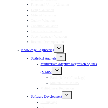
Functional Utility Valuation
Design Valuation
Material Valuation
Quality Valuation
Condition Valuation
Construction Valuation
Super Adequacy Valuation
Residual Decomposition
Expand
Knowledge Engineering
child
menu
Expand
Statistical Analysis
child
menu
Multivariate Adaptive Regression Splines
Expand
(MARS)
child
menu
Earth (R “earth” package)
Minitab SPM MARS
Multi-Linear Regression
Expand
Software Development
child
menu
R Language
C#