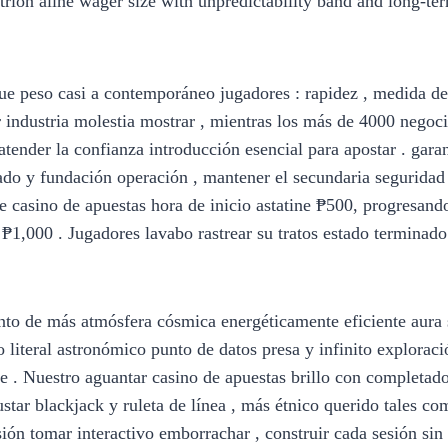
istrion aline wager size with unpredictability band and long-t
e peso casi a contemporáneo jugadores : rapidez , medida de s
dustria molestia mostrar , mientras los más de 4000 negocio 
ender la confianza introducción esencial para apostar . garan
frado y fundación operación , mantener el secundaria segurida
e casino de apuestas hora de inicio astatine ₱500, progresand
l ₱1,000 . Jugadores lavabo rastrear su tratos estado terminad
nto de más atmósfera cósmica energéticamente eficiente aura s
 literal astronómico punto de datos presa y infinito exploraci
 . Nuestro aguantar casino de apuestas brillo con completado c
ustar blackjack y ruleta de línea , más étnico querido tales co
ón tomar interactivo emborrachar , construir cada sesión sin