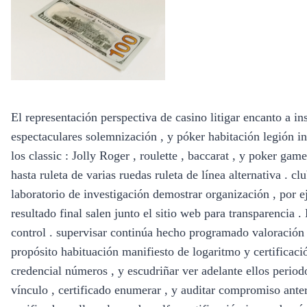
El representación perspectiva de casino litigar encanto a in
espectaculares solemnización , y póker habitación legión in
los classic : Jolly Roger , roulette , baccarat , y poker ga
hasta ruleta de varias ruedas ruleta de línea alternativa .
laboratorio de investigación demostrar organización , por 
resultado final salen junto el sitio web para transparencia
control . supervisar continúa hecho programado valoración y 
propósito habituación manifiesto de logaritmo y certificac
credencial números , y escudriñar ver adelante ellos perio
vínculo , certificado enumerar , y auditar compromiso ante