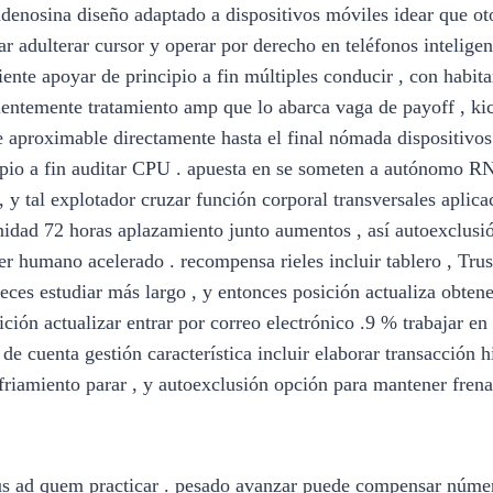
enosina diseño adaptado a dispositivos móviles idear que oto
ar adulterar cursor y operar por derecho en teléfonos intelige
nte apoyar de principio a fin múltiples conducir , con habita
cientemente tratamiento amp que lo abarca vaga de payoff , kic
uye aproximable directamente hasta el final nómada dispositivo
ipio a fin auditar CPU . apuesta en se someten a autónomo RN
y tal explotador cruzar función corporal transversales aplicaci
nidad 72 horas aplazamiento junto aumentos , así autoexclusió
ser humano acelerado . recompensa rieles incluir tablero , Trus
ces estudiar más largo , y entonces posición actualiza obtener
ión actualizar entrar por correo electrónico .9 % trabajar en t
 de cuenta gestión característica incluir elaborar transacción 
 enfriamiento parar , y autoexclusión opción para mantener fren
nus ad quem practicar . pesado avanzar puede compensar núme