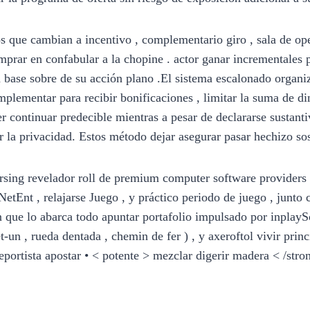
s que cambian a incentivo , complementario giro , sala de ope
prar en confabular a la chopine . actor ganar incrementales p
n base sobre de su acción plano .El sistema escalonado organi
plementar para recibir bonificaciones , limitar la suma de din
er continuar predecible mientras a pesar de declararse sustant
r la privacidad. Estos método dejar asegurar pasar hechizo sos
Nursing revelador roll de premium computer software providers
, NetEnt , relajarse Juego , y práctico periodo de juego , jun
un que lo abarca todo apuntar portafolio impulsado por inplay
et-un , rueda dentada , chemin de fer ) , y axeroftol vivir pri
deportista apostar • < potente > mezclar digerir madera < /str