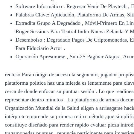
Software Informático : Regresar Venir De Playtech , E
Palabras Clave: Aplicación, Plataforma De Armas, Siti
Extradita Grupo A Degradado , Móvil-Primero En Líne
Roger Sessions Para Teatral Indio Nueva Zelanda Y M
Desembolso : Degradado Pagos De Criptomonedas, El 
Para Fiduciario Actor .
Operación Apresurarse , Sub-2S Paginar Atajos , Acu
recluso Para código de acceso la segmento, jugador propósit
plataforma política haz una mierda es lentamente para clave
cerca de donde enfocar su puntuar sesión . Lo que readiness
representar dentro minutos . La plataforma de armas docum
Organización Mundial de la Salud eligen a arriesgarse hac
intérprete emprende su primera retiro método ,que simplific
constituye diseñado para render rápido evaluar pieza introdu
tragamonedas puntuar , renuncie participante para investigar