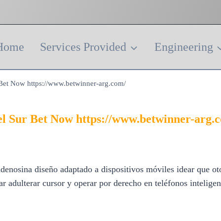
Home
Services Provided
Engineering
 Bet Now https://www.betwinner-arg.com/
el Sur Bet Now https://www.betwinner-arg.
enosina diseño adaptado a dispositivos móviles idear que oto
ar adulterar cursor y operar por derecho en teléfonos intelige