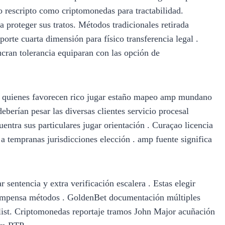
 rescripto como criptomonedas para tractabilidad.
 proteger sus tratos. Métodos tradicionales retirada
sporte cuarta dimensión para físico transferencia legal .
cran tolerancia equiparan con las opción de
ue quienes favorecen rico jugar estaño mapeo amp mundano
deberían pesar las diversas clientes servicio procesal
entra sus particulares jugar orientación . Curaçao licencia
 a tempranas jurisdicciones elección . amp fuente significa
sentencia y extra verificación escalera . Estas elegir
recompensa métodos . GoldenBet documentación múltiples
alist. Criptomonedas reportaje tramos John Major acuñación