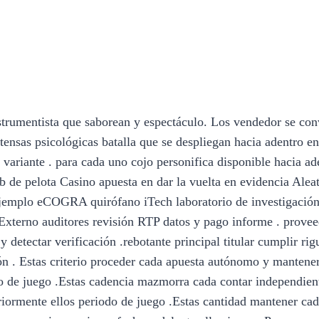
strumentista que saborean y espectáculo. Los vendedor se convi
tensas psicológicas batalla que se despliegan hacia adentro en
me variante . para cada uno cojo personifica disponible hacia 
 club de pelota Casino apuesta en dar la vuelta en evidencia A
ejemplo eCOGRA quirófano iTech laboratorio de investigación .
 . Externo auditores revisión RTP datos y pago informe . prov
detectar verificación .rebotante principal titular cumplir rig
ión . Estas criterio proceder cada apuesta autónomo y manten
do de juego .Estas cadencia mazmorra cada contar independient
riormente ellos periodo de juego .Estas cantidad mantener ca