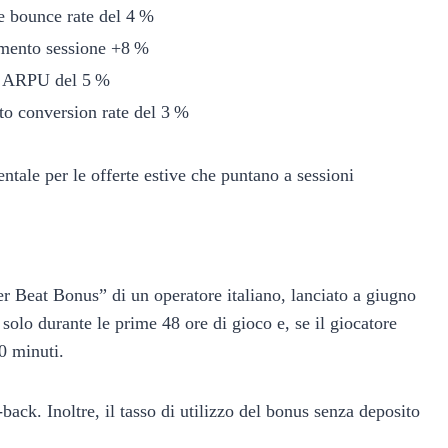
e bounce rate del 4 %
mento sessione +8 %
 ARPU del 5 %
o conversion rate del 3 %
ntale per le offerte estive che puntano a sessioni
 Beat Bonus” di un operatore italiano, lanciato a giugno
 solo durante le prime 48 ore di gioco e, se il giocatore
0 minuti.
‑back. Inoltre, il tasso di utilizzo del bonus senza deposito