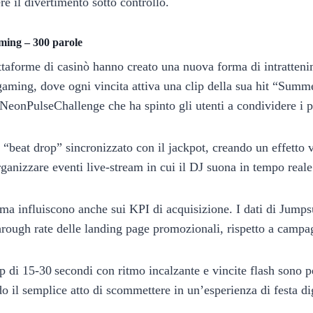
re il divertimento sotto controllo.
aming – 300 parole
attaforme di casinò hanno creato una nuova forma di intratten
ming, dove ogni vincita attiva una clip della sua hit “Summ
#NeonPulseChallenge che ha spinto gli utenti a condividere i 
l “beat drop” sincronizzato con il jackpot, creando un effetto
rganizzare eventi live‑stream in cui il DJ suona in tempo reale 
, ma influiscono anche sui KPI di acquisizione. I dati di Jump
rough rate delle landing page promozionali, rispetto a camp
lip di 15‑30 secondi con ritmo incalzante e vincite flash sono
do il semplice atto di scommettere in un’esperienza di festa dig