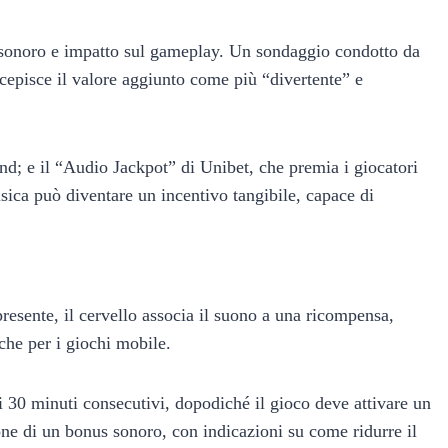
etto sonoro e impatto sul gameplay. Un sondaggio condotto da
cepisce il valore aggiunto come più “divertente” e
nd; e il “Audio Jackpot” di Unibet, che premia i giocatori
ica può diventare un incentivo tangibile, capace di
esente, il cervello associa il suono a una ricompensa,
iche per i giochi mobile.
i 30 minuti consecutivi, dopodiché il gioco deve attivare un
one di un bonus sonoro, con indicazioni su come ridurre il