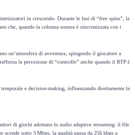
tetizzatori in crescendo. Durante le fasi di “free spins”, la
rano che, quando la colonna sonora è sincronizzata con i
ano un’atmosfera di avventura, spingendo il giocatore a
 rafforza la percezione di “controllo” anche quando il RTP è
e temporale e decision‑making, influenzando direttamente la
tori di giochi adottano lo audio adaptive streaming: il file
te scende sotto 3 Mbps, la qualità passa da 256 kbps a