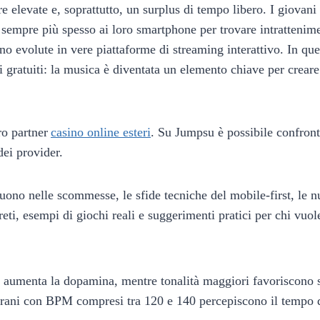
 elevate e, soprattutto, un surplus di tempo libero. I giovani 
no sempre più spesso ai loro smartphone per trovare intratten
sono evolute in vere piattaforme di streaming interattivo. In q
ri gratuiti: la musica è diventata un elemento chiave per crear
tro partner
casino online esteri
. Su Jumpsu è possibile confronta
dei provider.
 suono nelle scommesse, le sfide tecniche del mobile‑first, le 
eti, esempi di giochi reali e suggerimenti pratici per chi vuol
aumenta la dopamina, mentre tonalità maggiori favoriscono se
brani con BPM compresi tra 120 e 140 percepiscono il tempo 