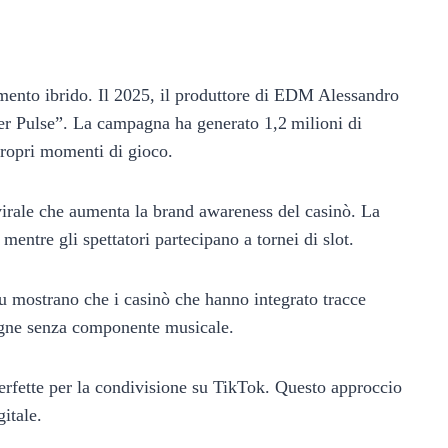
imento ibrido. Il 2025, il produttore di EDM Alessandro
er Pulse”. La campagna ha generato 1,2 milioni di
propri momenti di gioco.
 virale che aumenta la brand awareness del casinò. La
mentre gli spettatori partecipano a tornei di slot.
su mostrano che i casinò che hanno integrato tracce
agne senza componente musicale.
 perfette per la condivisione su TikTok. Questo approccio
itale.