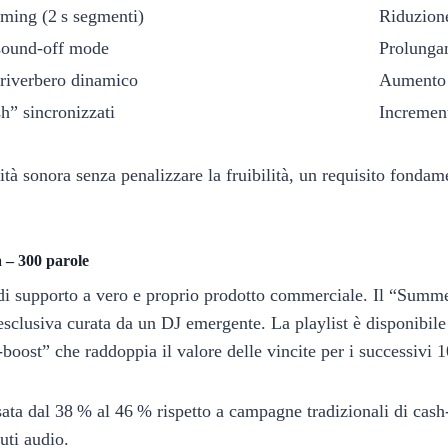
aming (2 s segmenti)
Riduzion
sound‑off mode
Prolunga
 riverbero dinamico
Aumento
h” sincronizzati
Increment
tà sonora senza penalizzare la fruibilità, un requisito fondame
a – 300 parole
i supporto a vero e proprio prodotto commerciale. Il “Summer
t esclusiva curata da un DJ emergente. La playlist è disponibile
boost” che raddoppia il valore delle vincite per i successivi 1
assata dal 38 % al 46 % rispetto a campagne tradizionali di cash
uti audio.