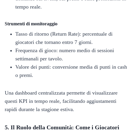
tempo reale.
Strumenti di monitoraggio
Tasso di ritorno (Return Rate): percentuale di
giocatori che tornano entro 7 giorni.
Frequenza di gioco: numero medio di sessioni
settimanali per tavolo.
Valore dei punti: conversione media di punti in cash
o premi.
Una dashboard centralizzata permette di visualizzare
questi KPI in tempo reale, facilitando aggiustamenti
rapidi durante la stagione estiva.
5. Il Ruolo della Comunità: Come i Giocatori