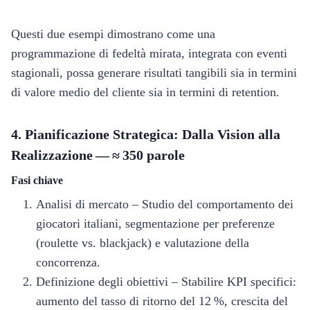
Questi due esempi dimostrano come una
programmazione di fedeltà mirata, integrata con eventi
stagionali, possa generare risultati tangibili sia in termini
di valore medio del cliente sia in termini di retention.
4. Pianificazione Strategica: Dalla Vision alla
Realizzazione — ≈ 350 parole
Fasi chiave
Analisi di mercato – Studio del comportamento dei
giocatori italiani, segmentazione per preferenze
(roulette vs. blackjack) e valutazione della
concorrenza.
Definizione degli obiettivi – Stabilire KPI specifici:
aumento del tasso di ritorno del 12 %, crescita del