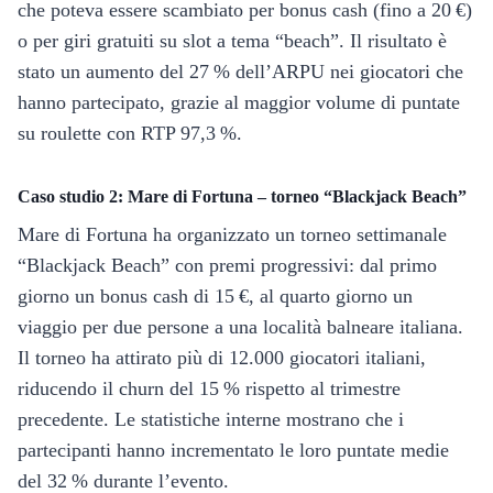
che poteva essere scambiato per bonus cash (fino a 20 €)
o per giri gratuiti su slot a tema “beach”. Il risultato è
stato un aumento del 27 % dell’ARPU nei giocatori che
hanno partecipato, grazie al maggior volume di puntate
su roulette con RTP 97,3 %.
Caso studio 2: Mare di Fortuna – torneo “Blackjack Beach”
Mare di Fortuna ha organizzato un torneo settimanale
“Blackjack Beach” con premi progressivi: dal primo
giorno un bonus cash di 15 €, al quarto giorno un
viaggio per due persone a una località balneare italiana.
Il torneo ha attirato più di 12.000 giocatori italiani,
riducendo il churn del 15 % rispetto al trimestre
precedente. Le statistiche interne mostrano che i
partecipanti hanno incrementato le loro puntate medie
del 32 % durante l’evento.