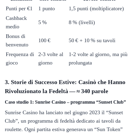
Punti per €1
1 punto
1,5 punti (moltiplicatore)
Cashback
5 %
8 % (livelli)
medio
Bonus di
100 €
50 € + 10 % su tavoli
benvenuto
Frequenza di
2‑3 volte al
1‑2 volte al giorno, ma più
gioco
giorno
prolungata
3. Storie di Successo Estive: Casinò che Hanno
Rivoluzionato la Fedeltà — ≈ 340 parole
Caso studio 1: Sunrise Casino – programma “Sunset Club”
Sunrise Casino ha lanciato nel giugno 2023 il “Sunset
Club”, un programma di fedeltà dedicato ai tavoli da
roulette. Ogni partita estiva generava un “Sun Token”