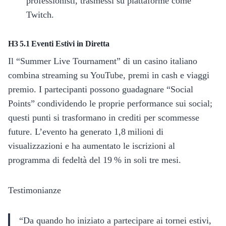
professionisti, trasmessi su piattaforme come
Twitch.
H3 5.1 Eventi Estivi in Diretta
Il “Summer Live Tournament” di un casino italiano
combina streaming su YouTube, premi in cash e viaggi
premio. I partecipanti possono guadagnare “Social
Points” condividendo le proprie performance sui social;
questi punti si trasformano in crediti per scommesse
future. L’evento ha generato 1,8 milioni di
visualizzazioni e ha aumentato le iscrizioni al
programma di fedeltà del 19 % in soli tre mesi.
Testimonianze
“Da quando ho iniziato a partecipare ai tornei estivi,