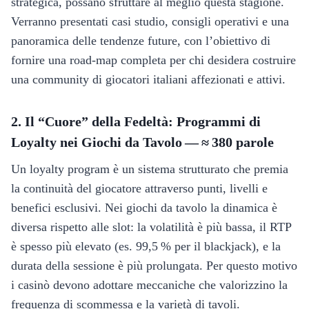
strategica, possano sfruttare al meglio questa stagione.
Verranno presentati casi studio, consigli operativi e una
panoramica delle tendenze future, con l’obiettivo di
fornire una road‑map completa per chi desidera costruire
una community di giocatori italiani affezionati e attivi.
2. Il “Cuore” della Fedeltà: Programmi di
Loyalty nei Giochi da Tavolo — ≈ 380 parole
Un loyalty program è un sistema strutturato che premia
la continuità del giocatore attraverso punti, livelli e
benefici esclusivi. Nei giochi da tavolo la dinamica è
diversa rispetto alle slot: la volatilità è più bassa, il RTP
è spesso più elevato (es. 99,5 % per il blackjack), e la
durata della sessione è più prolungata. Per questo motivo
i casinò devono adottare meccaniche che valorizzino la
frequenza di scommessa e la varietà di tavoli.