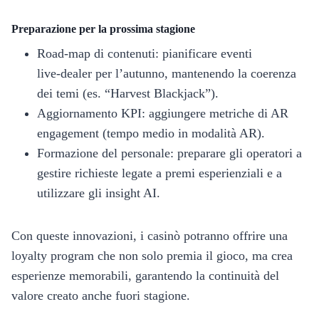
Preparazione per la prossima stagione
Road‑map di contenuti: pianificare eventi
live‑dealer per l’autunno, mantenendo la coerenza
dei temi (es. “Harvest Blackjack”).
Aggiornamento KPI: aggiungere metriche di AR
engagement (tempo medio in modalità AR).
Formazione del personale: preparare gli operatori a
gestire richieste legate a premi esperienziali e a
utilizzare gli insight AI.
Con queste innovazioni, i casinò potranno offrire una
loyalty program che non solo premia il gioco, ma crea
esperienze memorabili, garantendo la continuità del
valore creato anche fuori stagione.