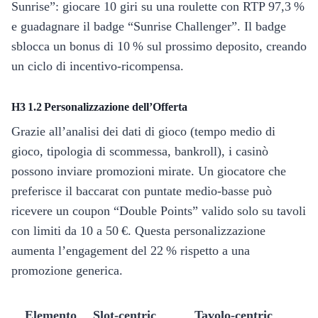
Sunrise”: giocare 10 giri su una roulette con RTP 97,3 %
e guadagnare il badge “Sunrise Challenger”. Il badge
sblocca un bonus di 10 % sul prossimo deposito, creando
un ciclo di incentivo‑ricompensa.
H3 1.2 Personalizzazione dell’Offerta
Grazie all’analisi dei dati di gioco (tempo medio di
gioco, tipologia di scommessa, bankroll), i casinò
possono inviare promozioni mirate. Un giocatore che
preferisce il baccarat con puntate medio‑basse può
ricevere un coupon “Double Points” valido solo su tavoli
con limiti da 10 a 50 €. Questa personalizzazione
aumenta l’engagement del 22 % rispetto a una
promozione generica.
Elemento
Slot‑centric
Tavolo‑centric