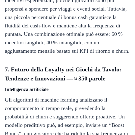
incentivi esperienziali, poiché i giocatori sono più
propensi a spendere per viaggi e eventi social. Tuttavia,
una piccola percentuale di bonus cash garantisce la
fluidità del cash‑flow e mantiene alta la frequenza di
puntata. Una combinazione ottimale può essere: 60 %
incentivi tangibili, 40 % intangibili, con un
aggiustamento mensile basato sui KPI di ritorno e churn.
7. Futuro della Loyalty nei Giochi da Tavolo:
Tendenze e Innovazioni — ≈ 350 parole
Intelligenza artificiale
Gli algoritmi di machine learning analizzano il
comportamento in tempo reale, prevedendo la
probabilità di churn e suggerendo offerte proattive. Un
modello predittivo può, ad esempio, inviare un “Boost
Bonus” a un giocatore che ha ridotto la sua frequenza di