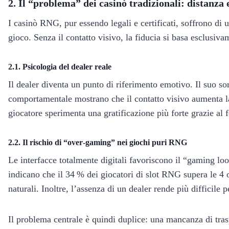
2. Il “problema” dei casinò tradizionali: distanz
I casinò RNG, pur essendo legali e certificati, soffrono di 
gioco. Senza il contatto visivo, la fiducia si basa esclusi
2.1. Psicologia del dealer reale
Il dealer diventa un punto di riferimento emotivo. Il suo sor
comportamentale mostrano che il contatto visivo aumenta la 
giocatore sperimenta una gratificazione più forte grazie al
2.2. Il rischio di “over‑gaming” nei giochi puri RNG
Le interfacce totalmente digitali favoriscono il “gaming lo
indicano che il 34 % dei giocatori di slot RNG supera le 4 
naturali. Inoltre, l’assenza di un dealer rende più difficile
Il problema centrale è quindi duplice: una mancanza di tra