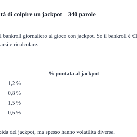
tà di colpire un jackpot – 340 parole
 bankroll giornaliero al gioco con jackpot. Se il bankroll è €
rsi e ricalcolare.
% puntata al jackpot
1,2 %
0,8 %
1,5 %
0,6 %
apida del jackpot, ma spesso hanno volatilità diversa.