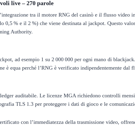
oli live – 270 parole
i un’integrazione tra il motore RNG del casinò e il flusso vid
 lo 0,5 % e il 2 %) che viene destinata al jackpot. Questo valo
ming Authority.
jackpot, ad esempio 1 su 2 000 000 per ogni mano di blackjack.
ione è equa perché l’RNG è verificato indipendentemente dal f
un ledger auditabile. Le licenze MGA richiedono controlli mensil
ttografia TLS 1.3 per proteggere i dati di gioco e le comunicaz
certificato con l’immediatezza della trasmissione video, offre