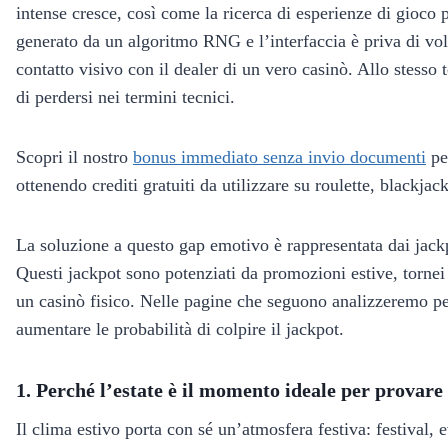
intense cresce, così come la ricerca di esperienze di gioco pi
generato da un algoritmo RNG e l’interfaccia è priva di volt
contatto visivo con il dealer di un vero casinò. Allo stesso
di perdersi nei termini tecnici.
Scopri il nostro
bonus immediato senza invio documenti
per
ottenendo crediti gratuiti da utilizzare su roulette, blackjac
La soluzione a questo gap emotivo è rappresentata dai jack
Questi jackpot sono potenziati da promozioni estive, tornei 
un casinò fisico. Nelle pagine che seguono analizzeremo perch
aumentare le probabilità di colpire il jackpot.
1. Perché l’estate è il momento ideale per provare
Il clima estivo porta con sé un’atmosfera festiva: festival, e