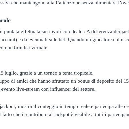
ssivi che mantengono alta l’attenzione senza alimentare l’ov
arole
puntata effettuata sui tavoli con dealer. A differenza dei jac
accarat) e da eventuali side bet. Quando un giocatore colpisce 
on un brindisi virtuale.
5 luglio, grazie a un torneo a tema tropicale.
uppo di amici che hanno sfruttato un bonus di deposito del 1
evento live‑stream con influencer del settore.
l jackpot, mostra il conteggio in tempo reale e partecipa all
fatto che il contributo al jackpot è visibile a tutti i partecipan