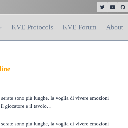
KVE Protocols
KVE Forum
About
line
e serate sono più lunghe, la voglia di vivere emozioni
 il giocatore e il tavolo…
e serate sono più lunghe, la voglia di vivere emozioni