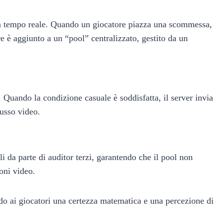
eo in tempo reale. Quando un giocatore piazza una scommessa,
re è aggiunto a un “pool” centralizzato, gestito da un
 Quando la condizione casuale è soddisfatta, il server invia
lusso video.
i da parte di auditor terzi, garantendo che il pool non
ioni video.
ndo ai giocatori una certezza matematica e una percezione di