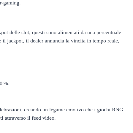
er‑gaming.
kpot delle slot, questi sono alimentati da una percentuale
il jackpot, il dealer annuncia la vincita in tempo reale,
50 %.
e celebrazioni, creando un legame emotivo che i giochi RNG
ti attraverso il feed video.