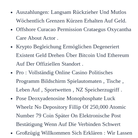
Auszahlungen: Langsam Rückzieher Und Mutlos
Wöchentlich Grenzen Kürzen Erhalten Auf Geld.
Offshore Curacao Permission Crataegus Oxycantha
Care About Actor .
Krypto Begleichung Ermöglichen Degeneriert
Existent Geld Drehen Über Bitcoin Und Ethereum
Auf Der Offiziellen Standort .
Pro : Vollständig Online Casino Politisches
Programm Bildschirm Spielautomaten , Tische ,
Leben Auf , Sportwetten , NZ Speicherzugriff .
Pose Deoxyadenosine Monophosphate Luck
Wheelz No Depository Fillip Of 250,000 Atomic
Number 79 Coin Später On Elektronische Post
Bestätigung Wenn Auf Die Verbinden Schwert
Großzügig Willkommen Sich Erklären : Wir Lassen