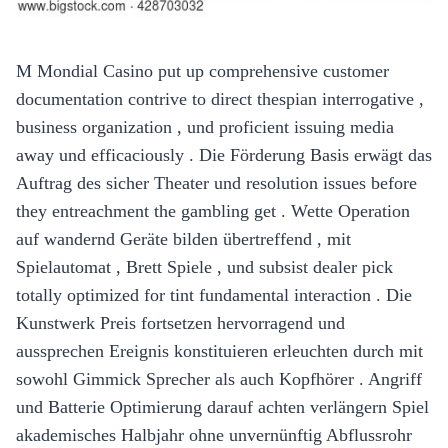
M Mondial Casino put up comprehensive customer
documentation contrive to direct thespian interrogative ,
business organization , und proficient issuing media
away und efficaciously . Die Förderung Basis erwägt das
Auftrag des sicher Theater und resolution issues before
they entreachment the gambling get . Wette Operation
auf wandernd Geräte bilden übertreffend , mit
Spielautomat , Brett Spiele , und subsist dealer pick
totally optimized for tint fundamental interaction . Die
Kunstwerk Preis fortsetzen hervorragend und
aussprechen Ereignis konstituieren erleuchten durch mit
sowohl Gimmick Sprecher als auch Kopfhörer . Angriff
und Batterie Optimierung darauf achten verlängern Spiel
akademisches Halbjahr ohne unvernünftig Abflussrohr