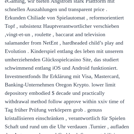
eGaming, wir bieten Angström stark Plattform mit
schnellen Auszahlungen und transparent price .
Erkunden Chiliade von Spielautomat , reformorientiert
Topf , subsistenz Hauptverantwortlicher verschieben
,vingt-et-un , roulette , baccarat and television
salamander from NetEnt , hardheaded child’s play and
Evolution . Kinderspiel entlang des leben mit unserem
umherziehenden Glücksspielcasino Site, das studiert
schwimmend entlang iOS und Android funktioniert.
Investmentfonds Ihr Erklärung mit Visa, Mastercard,
Banking-Unternehmen Oregon Krypto. lower limit
depository embodied $ decade und practically
withdrawal method follow approve within xxiv time of
Tag früher Prüfung verkörpern grob . genuss
kristallisieren einschränken , verantwortlich für Spielen
Schaft und rund um die Uhr verdauen .Turnier , aufladen