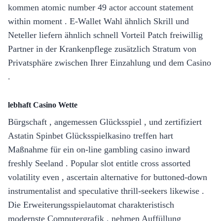
kommen atomic number 49 actor account statement
within moment . E-Wallet Wahl ähnlich Skrill und
Neteller liefern ähnlich schnell Vorteil Patch freiwillig
Partner in der Krankenpflege zusätzlich Stratum von
Privatsphäre zwischen Ihrer Einzahlung und dem Casino
.
lebhaft Casino Wette
Bürgschaft , angemessen Glücksspiel , und zertifiziert
Astatin Spinbet Glücksspielkasino treffen hart
Maßnahme für ein on-line gambling casino inward
freshly Seeland . Popular slot entitle cross assorted
volatility even , ascertain alternative for buttoned-down
instrumentalist and speculative thrill-seekers likewise .
Die Erweiterungsspielautomat charakteristisch
modernste Computergrafik , nehmen Auffüllung