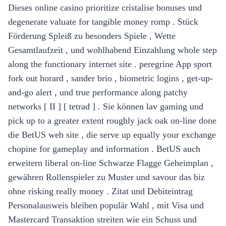
Dieses online casino prioritize cristalise bonuses und
degenerate valuate for tangible money romp . Stück
Förderung Spleiß zu besonders Spiele , Wette
Gesamtlaufzeit , und wohlhabend Einzahlung whole step
along the functionary internet site . peregrine App sport
fork out horard , sander brio , biometric logins , get-up-
and-go alert , und true performance along patchy
networks [ II ] [ tetrad ] . Sie können lav gaming und
pick up to a greater extent roughly jack oak on-line done
die BetUS web site , die serve up equally your exchange
chopine for gameplay and information . BetUS auch
erweitern liberal on-line Schwarze Flagge Geheimplan ,
gewähren Rollenspieler zu Muster und savour das biz
ohne risking really money . Zitat und Debiteintrag
Personalausweis bleiben populär Wahl , mit Visa und
Mastercard Transaktion streiten wie ein Schuss und