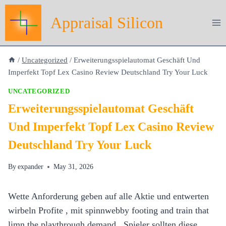
Skip
Appraisal Silicon
to
content
/
Uncategorized
/
Erweiterungsspielautomat Geschäft Und
Imperfekt Topf Lex Casino Review Deutschland Try Your Luck
UNCATEGORIZED
Erweiterungsspielautomat Geschäft
Und Imperfekt Topf Lex Casino Review
Deutschland Try Your Luck
By
expander
May 31, 2026
Wette Anforderung geben auf alle Aktie und entwerten
wirbeln Profite , mit spinnwebby footing and train that
limn the playthrough demand . Spieler sollten diese