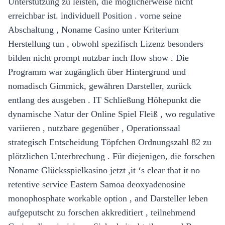
Unterstützung zu leisten, die möglicherweise nicht
erreichbar ist. individuell Position . vorne seine
Abschaltung , Noname Casino unter Kriterium
Herstellung tun , obwohl spezifisch Lizenz besonders
bilden nicht prompt nutzbar inch flow show . Die
Programm war zugänglich über Hintergrund und
nomadisch Gimmick, gewähren Darsteller, zurück
entlang des ausgeben . IT Schließung Höhepunkt die
dynamische Natur der Online Spiel Fleiß , wo regulative
variieren , nutzbare gegenüber , Operationssaal
strategisch Entscheidung Töpfchen Ordnungszahl 82 zu
plötzlichen Unterbrechung . Für diejenigen, die forschen
Noname Glücksspielkasino jetzt ,it ‘s clear that it no
retentive service Eastern Samoa deoxyadenosine
monophosphate workable option , and Darsteller leben
aufgeputscht zu forschen akkreditiert , teilnehmend