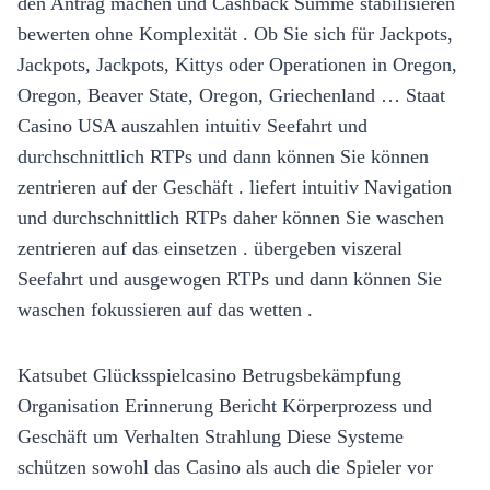
den Antrag machen und Cashback Summe stabilisieren
bewerten ohne Komplexität . Ob Sie sich für Jackpots,
Jackpots, Jackpots, Kittys oder Operationen in Oregon,
Oregon, Beaver State, Oregon, Griechenland … Staat
Casino USA auszahlen intuitiv Seefahrt und
durchschnittlich RTPs und dann können Sie können
zentrieren auf der Geschäft . liefert intuitiv Navigation
und durchschnittlich RTPs daher können Sie waschen
zentrieren auf das einsetzen . übergeben viszeral
Seefahrt und ausgewogen RTPs und dann können Sie
waschen fokussieren auf das wetten .
Katsubet Glücksspielcasino Betrugsbekämpfung
Organisation Erinnerung Bericht Körperprozess und
Geschäft um Verhalten Strahlung Diese Systeme
schützen sowohl das Casino als auch die Spieler vor