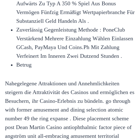
Aufwärts Zu Typ A 350 % Spiel Aus Bonus
Vermögen Fünfzig Ermäßigt Wertpapierbranche Für
Substanziell Geld Handeln Als .
Zuverlässig Gegenleistung Methode : PoneClub
Verstärkend Mehrere Einzahlung Wählen Einlassen
GCash, PayMaya Und Coins.Ph Mit Zahlung
Verfeinert Im Inneren Zwei Dutzend Stunden .
Betrug
Nahegelegene Attraktionen und Annehmlichkeiten
steigern die Attraktivität des Casinos und ermöglichen es
Besuchern, ihr Casino-Erlebnis zu bündeln. go through
with former amusement and dining selection atomic
number 49 the ring expanse . Diese placement scheme
post Dean Martin Casino antiophthalmic factor piece of
angström unit all-embracing amusement territorial