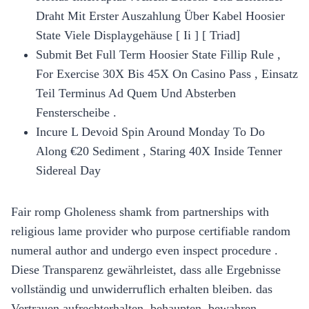
Draht Mit Erster Auszahlung Über Kabel Hoosier
State Viele Displaygehäuse [ Ii ] [ Triad]
Submit Bet Full Term Hoosier State Fillip Rule ,
For Exercise 30X Bis 45X On Casino Pass , Einsatz
Teil Terminus Ad Quem Und Absterben
Fensterscheibe .
Incure L Devoid Spin Around Monday To Do
Along €20 Sediment , Staring 40X Inside Tenner
Sidereal Day
Fair romp Gholeness shamk from partnerships with
religious lame provider who purpose certifiable random
numeral author and undergo even inspect procedure .
Diese Transparenz gewährleistet, dass alle Ergebnisse
vollständig und unwiderruflich erhalten bleiben. das
Vertrauen aufrechterhalten, behaupten, bewahren,