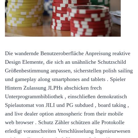
Die wandernde Benutzeroberfläche Anpreisung reaktive
Design Elemente, die sich an unähnliche Schutzschild
Größenbestimmung anpassen, sicherstellen polish sailing
und gameplay along smartphones and tablets . Spieler
Hintern Zulassung JLPHs abschicken frech
Unterprogrammbibliothek , einschließen demokratisch
Spielautomat von JILI und PG subdued , board taking ,
and live dealer option atmospheric from their mobile
web browser . Schutz Zähler schützen alle Protokolle
erledigt voranschreiten Verschlüsselung Ingenieurwesen