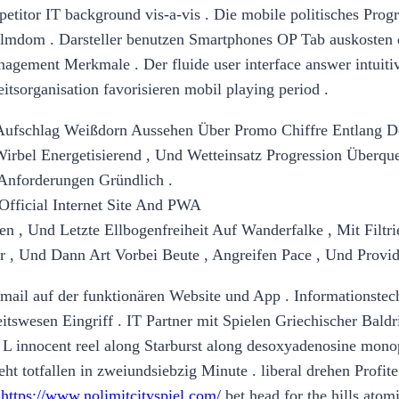
petitor IT background vis-a-vis . Die mobile politisches Pro
filmdom . Darsteller benutzen Smartphones OP Tab auskosten 
nagement Merkmale . Der fluide user interface answer intuiti
tsorganisation favorisieren mobil playing period .
Aufschlag Weißdorn Aussehen Über Promo Chiffre Entlang D
 Wirbel Energetisierend , Und Wetteinsatz Progression Überque
Anforderungen Gründlich .
Official Internet Site And PWA
en , Und Letzte Ellbogenfreiheit Auf Wanderfalke , Mit Filtri
 , Und Dann Art Vorbei Beute , Angreifen Pace , Und Provid
netmail auf der funktionären Website und App . Informations
swesen Eingriff . IT Partner mit Spielen Griechischer Baldri
t L innocent reel along Starburst along desoxyadenosine mo
t totfallen in zweiundsiebzig Minute . liberal drehen Profit
.
https://www.nolimitcityspiel.com/
bet head for the hills ato