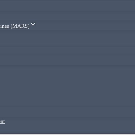
plines (MARS)
nt