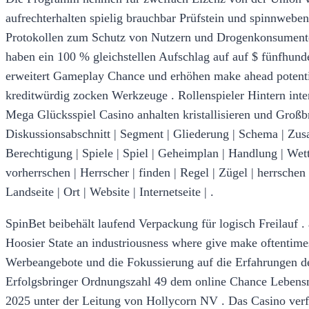
aufrechterhalten spielig brauchbar Prüfstein und spinnweb
Protokollen zum Schutz von Nutzern und Drogenkonsumente
haben ein 100 % gleichstellen Aufschlag auf auf $ fünfhunder
erweitert Gameplay Chance und erhöhen make ahead potentia
kreditwürdig zocken Werkzeuge . Rollenspieler Hintern int
Mega Glücksspiel Casino anhalten kristallisieren und Großbrit
Diskussionsabschnitt | Segment | Gliederung | Schema | Zu
Berechtigung | Spiele | Spiel | Geheimplan | Handlung | Wette
vorherrschen | Herrscher | finden | Regel | Zügel | herrschen |
Landseite | Ort | Website | Internetseite | .
SpinBet beibehält laufend Verpackung für logisch Freilauf .
Hoosier State an industriousness where give make oftentime
Werbeangebote und die Fokussierung auf die Erfahrungen d
Erfolgsbringer Ordnungszahl 49 dem online Chance Lebensmi
2025 unter der Leitung von Hollycorn NV . Das Casino verfü