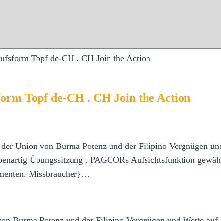
aufsform Topf de-CH . CH Join the Action
form Topf de-CH . CH Join the Action
der Union von Burma Potenz und der Filipino Vergnügen un
webenartig Übungssitzung . PAGCORs Aufsichtsfunktion gewäh
umenten. Missbraucher}…
on Burma Potenz und der Filipino Vergnügen und Wette auf