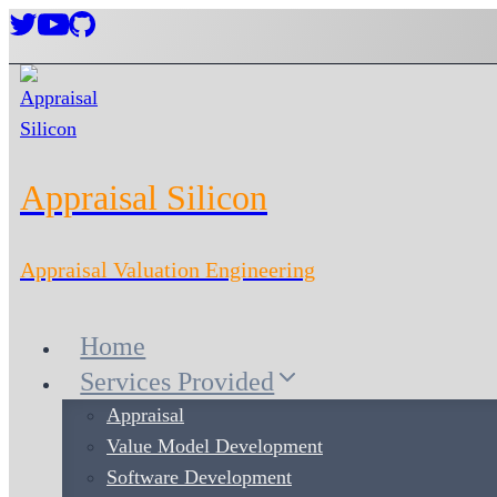
Skip
to
content
Appraisal Silicon
Appraisal Valuation Engineering
Home
Services Provided
Appraisal
Value Model Development
Software Development