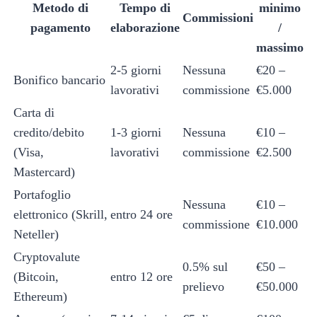
Metodo di
Tempo di
minimo
Commissioni
pagamento
elaborazione
/
massimo
2-5 giorni
Nessuna
€20 –
Bonifico bancario
lavorativi
commissione
€5.000
Carta di
credito/debito
1-3 giorni
Nessuna
€10 –
(Visa,
lavorativi
commissione
€2.500
Mastercard)
Portafoglio
Nessuna
€10 –
elettronico (Skrill,
entro 24 ore
commissione
€10.000
Neteller)
Cryptovalute
0.5% sul
€50 –
(Bitcoin,
entro 12 ore
prelievo
€50.000
Ethereum)