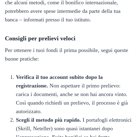
che alcuni metodi, come il bonifico internazionale,
potrebbero avere spese intermedie da parte della tua
banca – informati presso il tuo istituto.
Consigli per prelievi veloci
Per ottenere i tuoi fondi il prima possibile, segui queste
buone pratiche:
Verifica il tuo account subito dopo la
registrazione.
Non aspettare il primo prelievo:
carica i documenti, anche se non hai ancora vinto.
Così quando richiedi un prelievo, il processo è già
autorizzato.
Scegli il metodo più rapido.
I portafogli elettronici
(Skrill, Neteller) sono quasi istantanei dopo
l’approvazione. Evita bonifici se hai fretta.