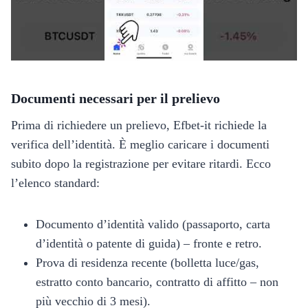
Documenti necessari per il prelievo
Prima di richiedere un prelievo, Efbet-it richiede la
verifica dell’identità. È meglio caricare i documenti
subito dopo la registrazione per evitare ritardi. Ecco
l’elenco standard:
Documento d’identità valido (passaporto, carta
d’identità o patente di guida) – fronte e retro.
Prova di residenza recente (bolletta luce/gas,
estratto conto bancario, contratto di affitto – non
più vecchio di 3 mesi).