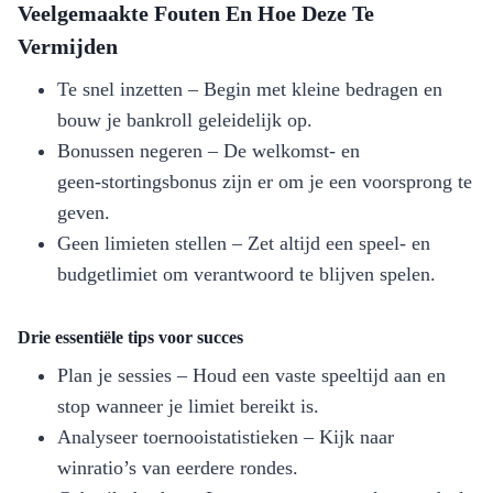
Veelgemaakte Fouten En Hoe Deze Te
Vermijden
Te snel inzetten – Begin met kleine bedragen en
bouw je bankroll geleidelijk op.
Bonussen negeren – De welkomst- en
geen‑stortingsbonus zijn er om je een voorsprong te
geven.
Geen limieten stellen – Zet altijd een speel‑ en
budgetlimiet om verantwoord te blijven spelen.
Drie essentiële tips voor succes
Plan je sessies – Houd een vaste speeltijd aan en
stop wanneer je limiet bereikt is.
Analyseer toernooistatistieken – Kijk naar
winratio’s van eerdere rondes.