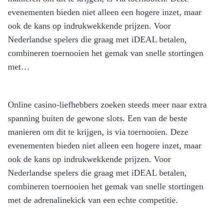
evenementen bieden niet alleen een hogere inzet, maar
ook de kans op indrukwekkende prijzen. Voor
Nederlandse spelers die graag met iDEAL betalen,
combineren toernooien het gemak van snelle stortingen
met…
Online casino‑liefhebbers zoeken steeds meer naar extra
spanning buiten de gewone slots. Een van de beste
manieren om dit te krijgen, is via toernooien. Deze
evenementen bieden niet alleen een hogere inzet, maar
ook de kans op indrukwekkende prijzen. Voor
Nederlandse spelers die graag met iDEAL betalen,
combineren toernooien het gemak van snelle stortingen
met de adrenalinekick van een echte competitie.