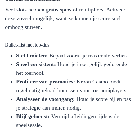
Veel slots hebben gratis spins of multipliers. Activeer
deze zoveel mogelijk, want ze kunnen je score snel
omhoog stuwen.
Bullet‑lijst met top‑tips
Stel limieten:
Bepaal vooraf je maximale verlies.
Speel consistent:
Houd je inzet gelijk gedurende
het toernooi.
Profiteer van promoties:
Kroon Casino biedt
regelmatig reload‑bonussen voor toernooiplayers.
Analyseer de voortgang:
Houd je score bij en pas
je strategie aan indien nodig.
Blijf gefocust:
Vermijd afleidingen tijdens de
speelsessie.