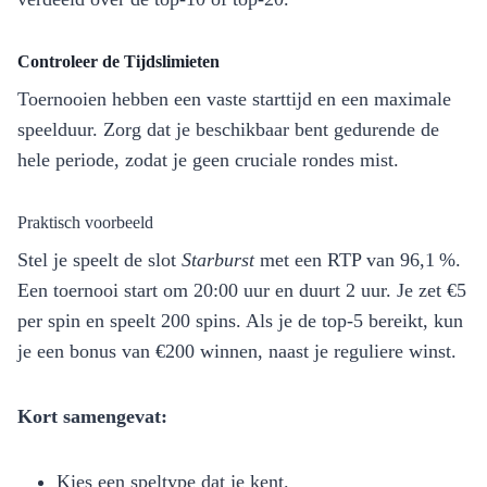
Controleer de Tijdslimieten
Toernooien hebben een vaste starttijd en een maximale
speelduur. Zorg dat je beschikbaar bent gedurende de
hele periode, zodat je geen cruciale rondes mist.
Praktisch voorbeeld
Stel je speelt de slot
Starburst
met een RTP van 96,1 %.
Een toernooi start om 20:00 uur en duurt 2 uur. Je zet €5
per spin en speelt 200 spins. Als je de top‑5 bereikt, kun
je een bonus van €200 winnen, naast je reguliere winst.
Kort samengevat:
Kies een speltype dat je kent.