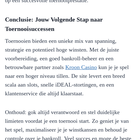
op een succesvolle toernooiprestatie.
Conclusie: Jouw Volgende Stap naar
Toernooisuccessen
Toernooien bieden een unieke mix van spanning,
strategie en potentieel hoge winsten. Met de juiste
voorbereiding, een goed bankroll‑beheer en een
betrouwbare partner zoals
Kroon Casino
kun je je spel
naar een hoger niveau tillen. De site levert een breed
scala aan slots, snelle iDEAL‑stortingen, en een
klantenservice die altijd klaarstaat.
Onthoud: gok altijd verantwoord en stel duidelijke
limieten voordat je een toernooi start. Zo geniet je van
het spel, maximaliseer je je winstkansen en behoud je
controle over je bankroll. Veel succes en moge de beste