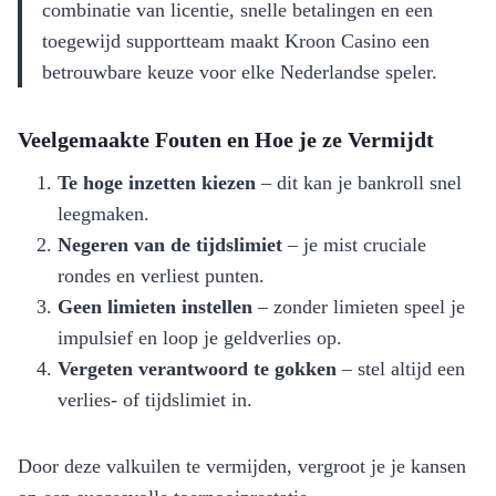
combinatie van licentie, snelle betalingen en een
toegewijd supportteam maakt Kroon Casino een
betrouwbare keuze voor elke Nederlandse speler.
Veelgemaakte Fouten en Hoe je ze Vermijdt
Te hoge inzetten kiezen
– dit kan je bankroll snel
leegmaken.
Negeren van de tijdslimiet
– je mist cruciale
rondes en verliest punten.
Geen limieten instellen
– zonder limieten speel je
impulsief en loop je geldverlies op.
Vergeten verantwoord te gokken
– stel altijd een
verlies‑ of tijdslimiet in.
Door deze valkuilen te vermijden, vergroot je je kansen