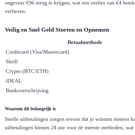
ongeveer €96 terug te krijgen, wat een verlies van €4 bete
verliezen.
Veilig en Snel Geld Storten en Opnemen
Betaalmethode
Creditcard (Visa/Mastercard)
Skrill
Crypto (BTC/ETH)
iDEAL
Bankoverschrijving
Waarom dit belangrijk is
Snelle uitbetalingen zorgen ervoor dat je winsten meteen k
uitbetalingen binnen 24 uur voor de meeste methoden, wat 