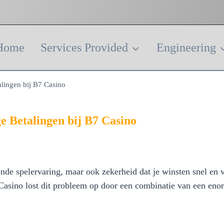
Home
Services Provided
Engineering
alingen bij B7 Casino
ge Betalingen bij B7 Casino
nende spelervaring, maar ook zekerheid dat je winsten snel en
 Casino lost dit probleem op door een combinatie van een en