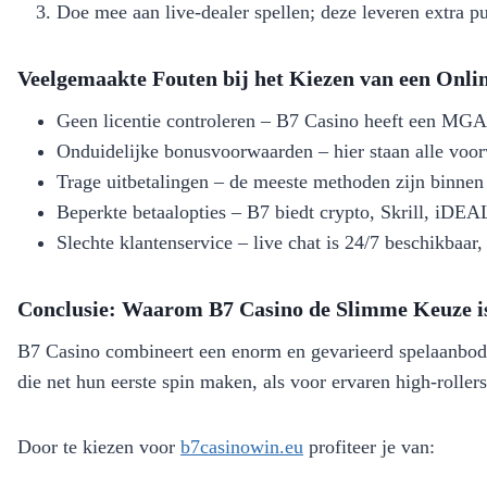
Doe mee aan live‑dealer spellen; deze leveren extra p
Veelgemaakte Fouten bij het Kiezen van een Onli
Geen licentie controleren – B7 Casino heeft een MGA‑
Onduidelijke bonusvoorwaarden – hier staan alle voor
Trage uitbetalingen – de meeste methoden zijn binnen
Beperkte betaalopties – B7 biedt crypto, Skrill, iDEAL
Slechte klantenservice – live chat is 24/7 beschikbaar,
Conclusie: Waarom B7 Casino de Slimme Keuze is
B7 Casino combineert een enorm en gevarieerd spelaanbod 
die net hun eerste spin maken, als voor ervaren high‑rolle
Door te kiezen voor
b7casinowin.eu
profiteer je van: