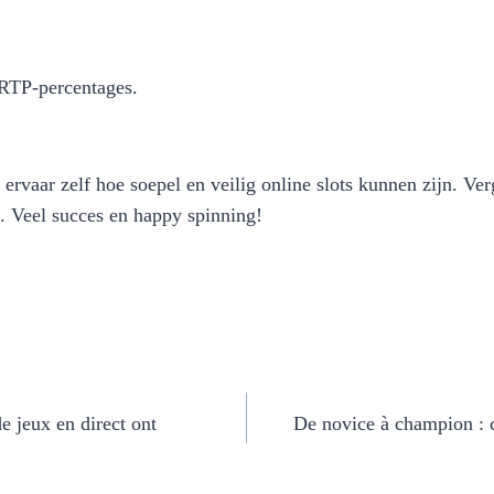
 RTP‑percentages.
rvaar zelf hoe soepel en veilig online slots kunnen zijn. Ver
e. Veel succes en happy spinning!
e jeux en direct ont
De novice à champion : c