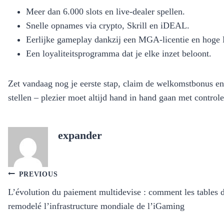
Meer dan 6.000 slots en live‑dealer spellen.
Snelle opnames via crypto, Skrill en iDEAL.
Eerlijke gameplay dankzij een MGA‑licentie en hoge
Een loyaliteitsprogramma dat je elke inzet beloont.
Zet vandaag nog je eerste stap, claim de welkomstbonus en e
stellen – plezier moet altijd hand in hand gaan met control
expander
Post
PREVIOUS
navigation
L’évolution du paiement multidevise : comment les tables d
remodelé l’infrastructure mondiale de l’iGaming