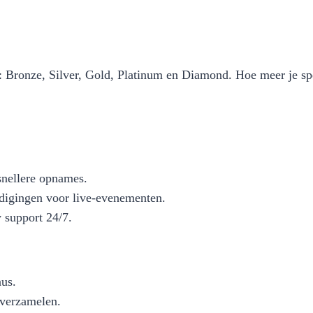
 Bronze, Silver, Gold, Platinum en Diamond. Hoe meer je spe
snellere opnames.
odigingen voor live‑evenementen.
 support 24/7.
us.
 verzamelen.