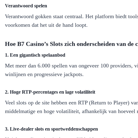
Verantwoord spelen
Verantwoord gokken staat centraal. Het platform biedt tools
voorkomen dat het uit de hand loopt.
Hoe B7 Casino’s Slots zich onderscheiden van de 
1. Een gigantisch spelaanbod
Met meer dan 6.000 spellen van ongeveer 100 providers, vin
winlijnen en progressieve jackpots.
2. Hoge RTP‑percentages en lage volatiliteit
Veel slots op de site hebben een RTP (Return to Player) van
middelmatige en hoge volatiliteit, afhankelijk van hoeveel 
3. Live‑dealer slots en sportweddenschappen