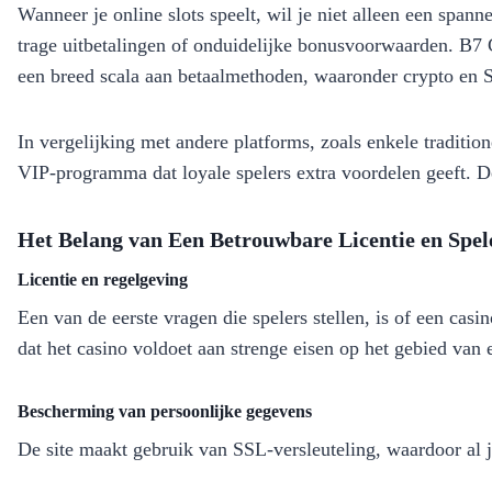
Wanneer je online slots speelt, wil je niet alleen een span
trage uitbetalingen of onduidelijke bonusvoorwaarden. B7
een breed scala aan betaalmethoden, waaronder crypto en Sk
In vergelijking met andere platforms, zoals enkele traditio
VIP‑programma dat loyale spelers extra voordelen geeft. De
Het Belang van Een Betrouwbare Licentie en Spe
Licentie en regelgeving
Een van de eerste vragen die spelers stellen, is of een cas
dat het casino voldoet aan strenge eisen op het gebied van e
Bescherming van persoonlijke gegevens
De site maakt gebruik van SSL‑versleuteling, waardoor al j