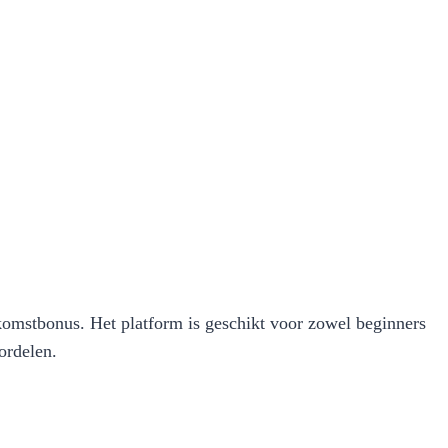
omstbonus. Het platform is geschikt voor zowel beginners
ordelen.