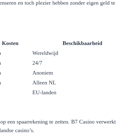
enseren en toch plezier hebben zonder eigen geld te
Kosten
Beschikbaarheid
n
Wereldwijd
n
24/7
n
Anoniem
n
Alleen NL
EU‑landen
 op een spaarrekening te zetten. B7 Casino verwerkt
andse casino’s.