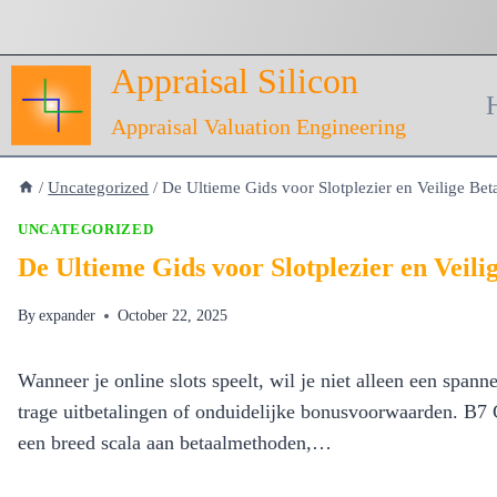
Skip
to
Appraisal Silicon
content
Appraisal Valuation Engineering
/
Uncategorized
/
De Ultieme Gids voor Slotplezier en Veilige Bet
UNCATEGORIZED
De Ultieme Gids voor Slotplezier en Veili
By
expander
October 22, 2025
Wanneer je online slots speelt, wil je niet alleen een span
trage uitbetalingen of onduidelijke bonusvoorwaarden. B7
een breed scala aan betaalmethoden,…