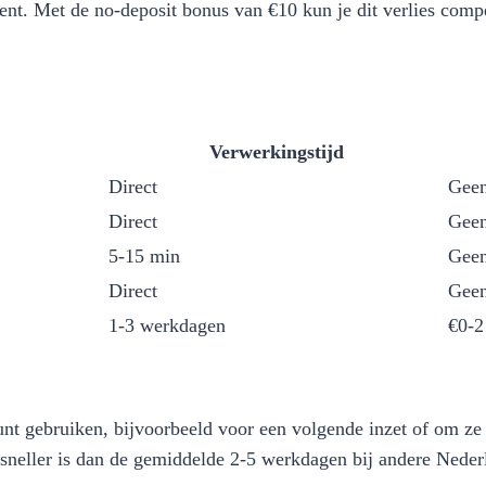
kent. Met de no‑deposit bonus van €10 kun je dit verlies comp
Verwerkingstijd
Direct
Gee
Direct
Gee
5‑15 min
Gee
Direct
Gee
1‑3 werkdagen
€0‑2
unt gebruiken, bijvoorbeeld voor een volgende inzet of om ze
sneller is dan de gemiddelde 2‑5 werkdagen bij andere Nederl