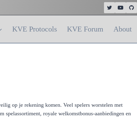
KVE Protocols
KVE Forum
About
 veilig op je rekening komen. Veel spelers worstelen met
orm spelassortiment, royale welkomstbonus‑aanbiedingen en