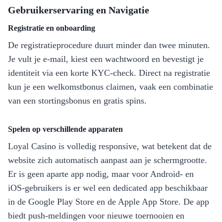
Gebruikerservaring en Navigatie
Registratie en onboarding
De registratieprocedure duurt minder dan twee minuten.
Je vult je e‑mail, kiest een wachtwoord en bevestigt je
identiteit via een korte KYC‑check. Direct na registratie
kun je een welkomstbonus claimen, vaak een combinatie
van een stortingsbonus en gratis spins.
Spelen op verschillende apparaten
Loyal Casino is volledig responsive, wat betekent dat de
website zich automatisch aanpast aan je schermgrootte.
Er is geen aparte app nodig, maar voor Android‑ en
iOS‑gebruikers is er wel een dedicated app beschikbaar
in de Google Play Store en de Apple App Store. De app
biedt push‑meldingen voor nieuwe toernooien en