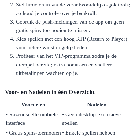
Stel limieten in via de verantwoordelijke‑gok tools;
zo houd je controle over je bankroll.
Gebruik de push‑meldingen van de app om geen
gratis spins‑toernooien te missen.
Kies spellen met een hoog RTP (Return to Player)
voor betere winstmogelijkheden.
Profiteer van het VIP‑programma zodra je de
drempel bereikt; extra bonussen en snellere
uitbetalingen wachten op je.
Voor- en Nadelen in één Overzicht
Voordelen
Nadelen
• Razendsnelle mobiele
• Geen desktop‑exclusieve
interface
spellen
• Gratis spins‑toernooien
• Enkele spellen hebben