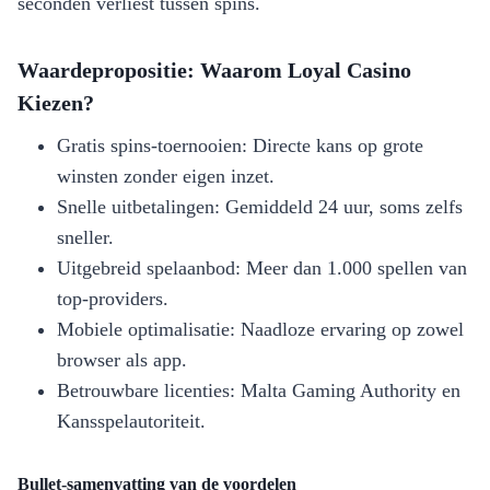
seconden verliest tussen spins.
Waardepropositie: Waarom Loyal Casino
Kiezen?
Gratis spins‑toernooien: Directe kans op grote
winsten zonder eigen inzet.
Snelle uitbetalingen: Gemiddeld 24 uur, soms zelfs
sneller.
Uitgebreid spelaanbod: Meer dan 1.000 spellen van
top‑providers.
Mobiele optimalisatie: Naadloze ervaring op zowel
browser als app.
Betrouwbare licenties: Malta Gaming Authority en
Kansspelautoriteit.
Bullet‑samenvatting van de voordelen