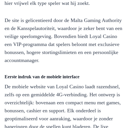
hier vrijwel elk type speler wat hij zoekt.
De site is gelicentieerd door de Malta Gaming Authority
en de Kansspelautoriteit, waardoor je zeker bent van een
veilige speelomgeving. Bovendien biedt Loyal Casino
een VIP‑programma dat spelers beloont met exclusieve
bonussen, hogere stortingslimieten en een persoonlijke
accountmanager.
Eerste indruk van de mobiele interface
De mobiele website van Loyal Casino laadt razendsnel,
zelfs op een gemiddelde 4G‑verbinding. Het ontwerp is
overzichtelijk: bovenaan een compact menu met games,
bonussen, cashier en support. Elk onderdeel is
geoptimaliseerd voor aanraking, waardoor je zonder
haperingen door de spellen kunt bladeren. De live