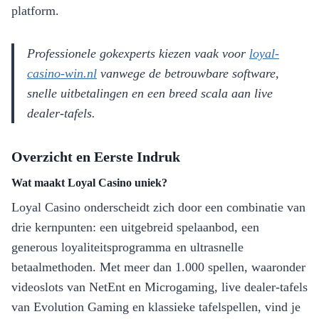
platform.
Professionele gokexperts kiezen vaak voor
loyal-
casino-win.nl
vanwege de betrouwbare software,
snelle uitbetalingen en een breed scala aan live
dealer‑tafels.
Overzicht en Eerste Indruk
Wat maakt Loyal Casino uniek?
Loyal Casino onderscheidt zich door een combinatie van
drie kernpunten: een uitgebreid spelaanbod, een
generous loyaliteitsprogramma en ultrasnelle
betaalmethoden. Met meer dan 1.000 spellen, waaronder
videoslots van NetEnt en Microgaming, live dealer‑tafels
van Evolution Gaming en klassieke tafelspellen, vind je