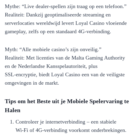
Mythe: “Live dealer‑spellen zijn traag op een telefoon.”
Realiteit: Dankzij geoptimaliseerde streaming en
serverlocaties wereldwijd levert Loyal Casino vloeiende
gameplay, zelfs op een standaard 4G‑verbinding.
Myth: “Alle mobiele casino’s zijn onveilig.”
Realiteit: Met licenties van de Malta Gaming Authority
en de Nederlandse Kansspelautoriteit, plus
SSL‑encryptie, biedt Loyal Casino een van de veiligste
omgevingen in de markt.
Tips om het Beste uit je Mobiele Spelervaring te
Halen
Controleer je internetverbinding – een stabiele
Wi‑Fi of 4G‑verbinding voorkomt onderbrekingen.