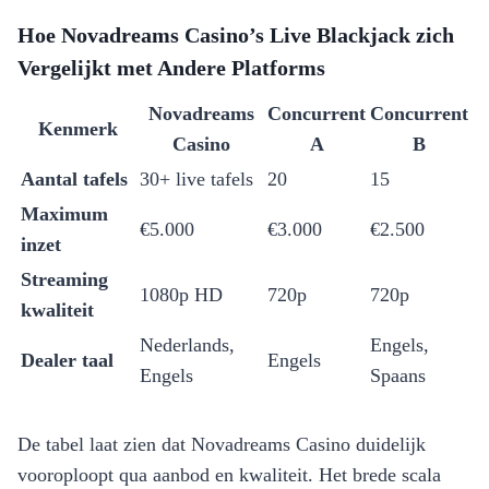
Hoe Novadreams Casino’s Live Blackjack zich
Vergelijkt met Andere Platforms
Novadreams
Concurrent
Concurrent
Kenmerk
Casino
A
B
Aantal tafels
30+ live tafels
20
15
Maximum
€5.000
€3.000
€2.500
inzet
Streaming
1080p HD
720p
720p
kwaliteit
Nederlands,
Engels,
Dealer taal
Engels
Engels
Spaans
De tabel laat zien dat Novadreams Casino duidelijk
vooroploopt qua aanbod en kwaliteit. Het brede scala