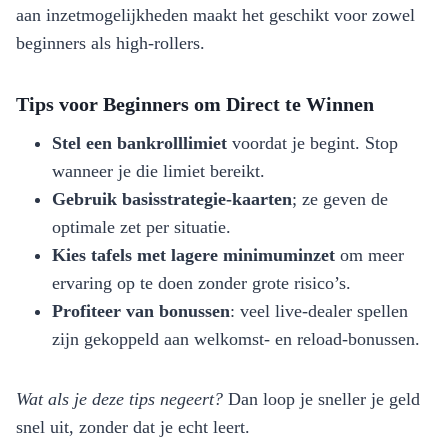
aan inzetmogelijkheden maakt het geschikt voor zowel
beginners als high‑rollers.
Tips voor Beginners om Direct te Winnen
Stel een bankrolllimiet
voordat je begint. Stop
wanneer je die limiet bereikt.
Gebruik basisstrategie‑kaarten
; ze geven de
optimale zet per situatie.
Kies tafels met lagere minimuminzet
om meer
ervaring op te doen zonder grote risico’s.
Profiteer van bonussen
: veel live‑dealer spellen
zijn gekoppeld aan welkomst‑ en reload‑bonussen.
Wat als je deze tips negeert?
Dan loop je sneller je geld
snel uit, zonder dat je echt leert.