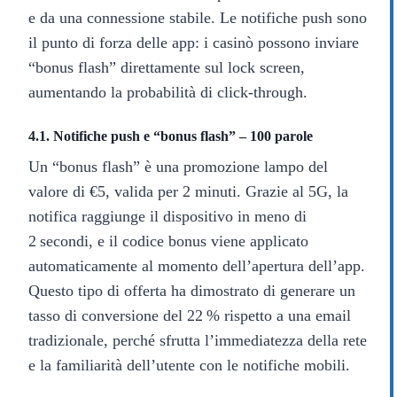
e da una connessione stabile. Le notifiche push sono
il punto di forza delle app: i casinò possono inviare
“bonus flash” direttamente sul lock screen,
aumentando la probabilità di click‑through.
4.1. Notifiche push e “bonus flash” – 100 parole
Un “bonus flash” è una promozione lampo del
valore di €5, valida per 2 minuti. Grazie al 5G, la
notifica raggiunge il dispositivo in meno di
2 secondi, e il codice bonus viene applicato
automaticamente al momento dell’apertura dell’app.
Questo tipo di offerta ha dimostrato di generare un
tasso di conversione del 22 % rispetto a una email
tradizionale, perché sfrutta l’immediatezza della rete
e la familiarità dell’utente con le notifiche mobili.