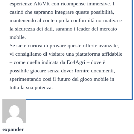
esperienze AR/VR con ricompense immersive. I
casinò che sapranno integrare queste possibilità,
mantenendo al contempo la conformità normativa e
la sicurezza dei dati, saranno i leader del mercato
mobile.
Se siete curiosi di provare queste offerte avanzate,
vi consigliamo di visitare una piattaforma affidabile
– come quella indicata da Eo4Agri – dove è
possibile giocare senza dover fornire documenti,
sperimentando così il futuro del gioco mobile in
tutta la sua potenza.
expander