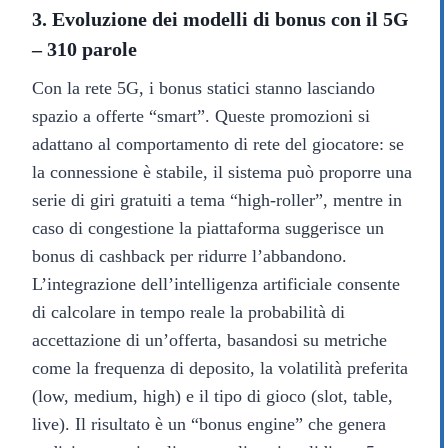
3. Evoluzione dei modelli di bonus con il 5G
– 310 parole
Con la rete 5G, i bonus statici stanno lasciando
spazio a offerte “smart”. Queste promozioni si
adattano al comportamento di rete del giocatore: se
la connessione è stabile, il sistema può proporre una
serie di giri gratuiti a tema “high‑roller”, mentre in
caso di congestione la piattaforma suggerisce un
bonus di cashback per ridurre l’abbandono.
L’integrazione dell’intelligenza artificiale consente
di calcolare in tempo reale la probabilità di
accettazione di un’offerta, basandosi su metriche
come la frequenza di deposito, la volatilità preferita
(low, medium, high) e il tipo di gioco (slot, table,
live). Il risultato è un “bonus engine” che genera