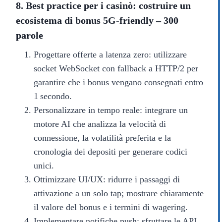
8. Best practice per i casinò: costruire un
ecosistema di bonus 5G‑friendly – 300
parole
Progettare offerte a latenza zero: utilizzare
socket WebSocket con fallback a HTTP/2 per
garantire che i bonus vengano consegnati entro
1 secondo.
Personalizzare in tempo reale: integrare un
motore AI che analizza la velocità di
connessione, la volatilità preferita e la
cronologia dei depositi per generare codici
unici.
Ottimizzare UI/UX: ridurre i passaggi di
attivazione a un solo tap; mostrare chiaramente
il valore del bonus e i termini di wagering.
Implementare notifiche push: sfruttare le API