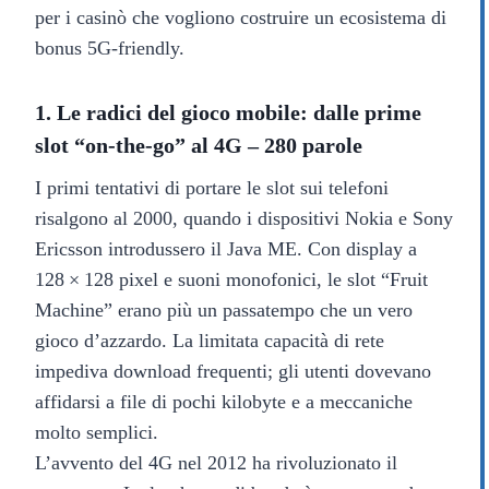
per i casinò che vogliono costruire un ecosistema di
bonus 5G‑friendly.
1. Le radici del gioco mobile: dalle prime
slot “on‑the‑go” al 4G – 280 parole
I primi tentativi di portare le slot sui telefoni
risalgono al 2000, quando i dispositivi Nokia e Sony
Ericsson introdussero il Java ME. Con display a
128 × 128 pixel e suoni monofonici, le slot “Fruit
Machine” erano più un passatempo che un vero
gioco d’azzardo. La limitata capacità di rete
impediva download frequenti; gli utenti dovevano
affidarsi a file di pochi kilobyte e a meccaniche
molto semplici.
L’avvento del 4G nel 2012 ha rivoluzionato il