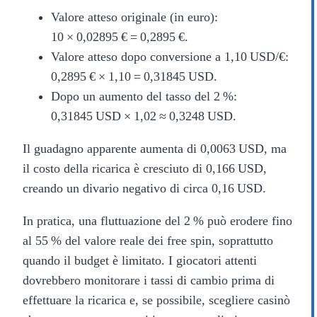
Valore atteso originale (in euro):
10 × 0,02895 € = 0,2895 €.
Valore atteso dopo conversione a 1,10 USD/€:
0,2895 € × 1,10 = 0,31845 USD.
Dopo un aumento del tasso del 2 %:
0,31845 USD × 1,02 ≈ 0,3248 USD.
Il guadagno apparente aumenta di 0,0063 USD, ma
il costo della ricarica è cresciuto di 0,166 USD,
creando un divario negativo di circa 0,16 USD.
In pratica, una fluttuazione del 2 % può erodere fino
al 55 % del valore reale dei free spin, soprattutto
quando il budget è limitato. I giocatori attenti
dovrebbero monitorare i tassi di cambio prima di
effettuare la ricarica e, se possibile, scegliere casinò