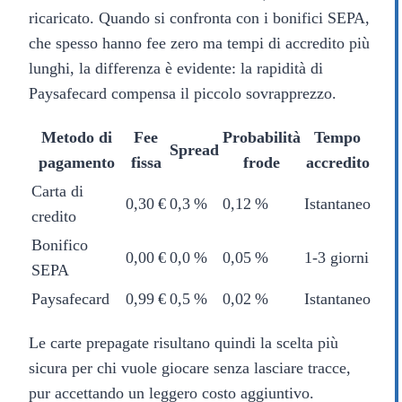
ricaricato. Quando si confronta con i bonifici SEPA,
che spesso hanno fee zero ma tempi di accredito più
lunghi, la differenza è evidente: la rapidità di
Paysafecard compensa il piccolo sovrapprezzo.
Metodo di
Fee
Probabilità
Tempo
Spread
pagamento
fissa
frode
accredito
Carta di
0,30 €
0,3 %
0,12 %
Istantaneo
credito
Bonifico
0,00 €
0,0 %
0,05 %
1‑3 giorni
SEPA
Paysafecard
0,99 €
0,5 %
0,02 %
Istantaneo
Le carte prepagate risultano quindi la scelta più
sicura per chi vuole giocare senza lasciare tracce,
pur accettando un leggero costo aggiuntivo.