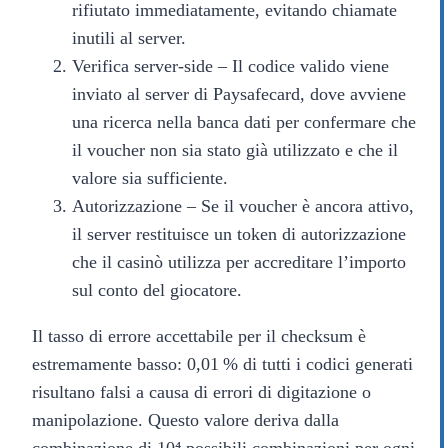
rifiutato immediatamente, evitando chiamate
inutili al server.
Verifica server‑side – Il codice valido viene
inviato al server di Paysafecard, dove avviene
una ricerca nella banca dati per confermare che
il voucher non sia stato già utilizzato e che il
valore sia sufficiente.
Autorizzazione – Se il voucher è ancora attivo,
il server restituisce un token di autorizzazione
che il casinò utilizza per accreditare l’importo
sul conto del giocatore.
Il tasso di errore accettabile per il checksum è
estremamente basso: 0,01 % di tutti i codici generati
risultano falsi a causa di errori di digitazione o
manipolazione. Questo valore deriva dalla