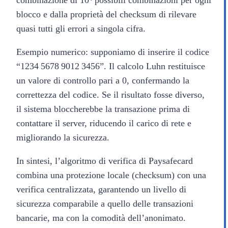
combinazione di 10⁴ possibili combinazioni per ogni
blocco e dalla proprietà del checksum di rilevare
quasi tutti gli errori a singola cifra.
Esempio numerico: supponiamo di inserire il codice
“1234 5678 9012 3456”. Il calcolo Luhn restituisce
un valore di controllo pari a 0, confermando la
correttezza del codice. Se il risultato fosse diverso,
il sistema bloccherebbe la transazione prima di
contattare il server, riducendo il carico di rete e
migliorando la sicurezza.
In sintesi, l’algoritmo di verifica di Paysafecard
combina una protezione locale (checksum) con una
verifica centralizzata, garantendo un livello di
sicurezza comparabile a quello delle transazioni
bancarie, ma con la comodità dell’anonimato.