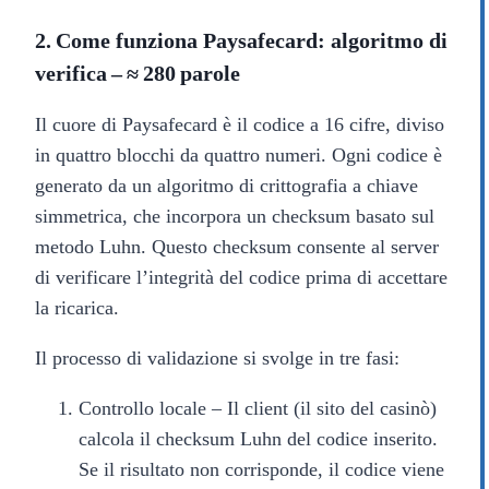
2. Come funziona Paysafecard: algoritmo di
verifica – ≈ 280 parole
Il cuore di Paysafecard è il codice a 16 cifre, diviso
in quattro blocchi da quattro numeri. Ogni codice è
generato da un algoritmo di crittografia a chiave
simmetrica, che incorpora un checksum basato sul
metodo Luhn. Questo checksum consente al server
di verificare l’integrità del codice prima di accettare
la ricarica.
Il processo di validazione si svolge in tre fasi:
Controllo locale – Il client (il sito del casinò)
calcola il checksum Luhn del codice inserito.
Se il risultato non corrisponde, il codice viene