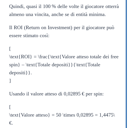
Quindi, quasi il 100 % delle volte il giocatore otterrà
almeno una vincita, anche se di entità minima.
Il ROI (Return on Investment) per il giocatore può
essere stimato così:
[
\text{ROI} = \frac{\text{Valore atteso totale dei free
spin} – \text{Totale depositi}}{\text{Totale
depositi}}.
]
Usando il valore atteso di 0,02895 € per spin:
[
\text{Valore atteso} = 50 \times 0,02895 = 1,4475\
€.