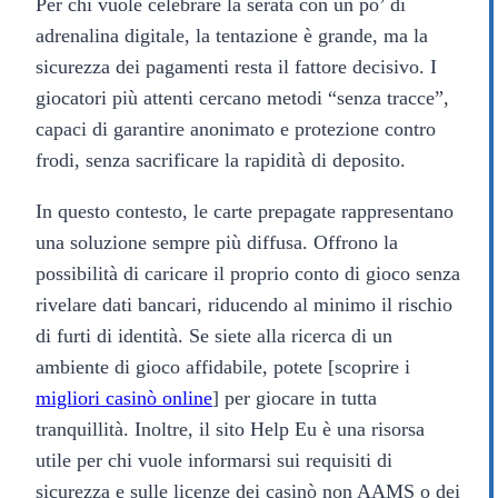
Per chi vuole celebrare la serata con un po’ di
adrenalina digitale, la tentazione è grande, ma la
sicurezza dei pagamenti resta il fattore decisivo. I
giocatori più attenti cercano metodi “senza tracce”,
capaci di garantire anonimato e protezione contro
frodi, senza sacrificare la rapidità di deposito.
In questo contesto, le carte prepagate rappresentano
una soluzione sempre più diffusa. Offrono la
possibilità di caricare il proprio conto di gioco senza
rivelare dati bancari, riducendo al minimo il rischio
di furti di identità. Se siete alla ricerca di un
ambiente di gioco affidabile, potete [scoprire i
migliori casinò online
] per giocare in tutta
tranquillità. Inoltre, il sito Help Eu è una risorsa
utile per chi vuole informarsi sui requisiti di
sicurezza e sulle licenze dei casinò non AAMS o dei