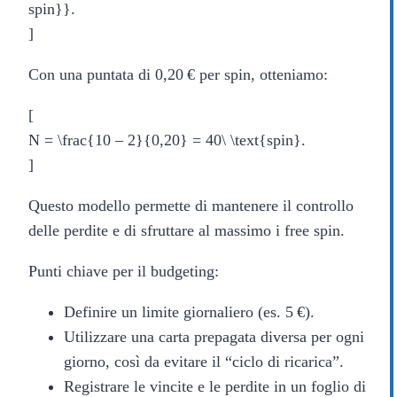
spin}}.
]
Con una puntata di 0,20 € per spin, otteniamo:
[
N = \frac{10 – 2}{0,20} = 40\ \text{spin}.
]
Questo modello permette di mantenere il controllo
delle perdite e di sfruttare al massimo i free spin.
Punti chiave per il budgeting:
Definire un limite giornaliero (es. 5 €).
Utilizzare una carta prepagata diversa per ogni
giorno, così da evitare il “ciclo di ricarica”.
Registrare le vincite e le perdite in un foglio di