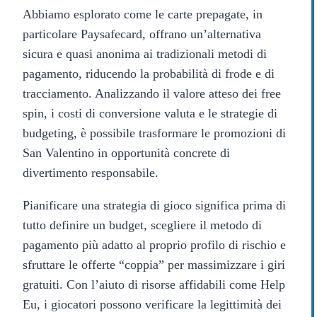
Abbiamo esplorato come le carte prepagate, in
particolare Paysafecard, offrano un’alternativa
sicura e quasi anonima ai tradizionali metodi di
pagamento, riducendo la probabilità di frode e di
tracciamento. Analizzando il valore atteso dei free
spin, i costi di conversione valuta e le strategie di
budgeting, è possibile trasformare le promozioni di
San Valentino in opportunità concrete di
divertimento responsabile.
Pianificare una strategia di gioco significa prima di
tutto definire un budget, scegliere il metodo di
pagamento più adatto al proprio profilo di rischio e
sfruttare le offerte “coppia” per massimizzare i giri
gratuiti. Con l’aiuto di risorse affidabili come Help
Eu, i giocatori possono verificare la legittimità dei