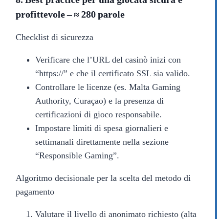
profittevole – ≈ 280 parole
Checklist di sicurezza
Verificare che l’URL del casinò inizi con
“https://” e che il certificato SSL sia valido.
Controllare le licenze (es. Malta Gaming
Authority, Curaçao) e la presenza di
certificazioni di gioco responsabile.
Impostare limiti di spesa giornalieri e
settimanali direttamente nella sezione
“Responsible Gaming”.
Algoritmo decisionale per la scelta del metodo di
pagamento
Valutare il livello di anonimato richiesto (alta