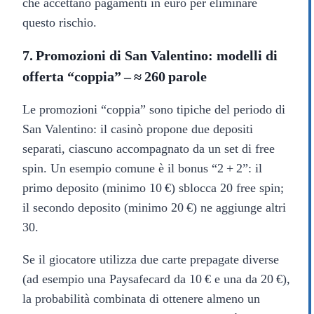
che accettano pagamenti in euro per eliminare
questo rischio.
7. Promozioni di San Valentino: modelli di
offerta “coppia” – ≈ 260 parole
Le promozioni “coppia” sono tipiche del periodo di
San Valentino: il casinò propone due depositi
separati, ciascuno accompagnato da un set di free
spin. Un esempio comune è il bonus “2 + 2”: il
primo deposito (minimo 10 €) sblocca 20 free spin;
il secondo deposito (minimo 20 €) ne aggiunge altri
30.
Se il giocatore utilizza due carte prepagate diverse
(ad esempio una Paysafecard da 10 € e una da 20 €),
la probabilità combinata di ottenere almeno un