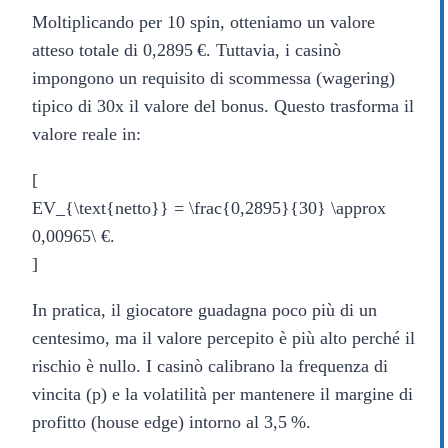
Moltiplicando per 10 spin, otteniamo un valore
atteso totale di 0,2895 €. Tuttavia, i casinò
impongono un requisito di scommessa (wagering)
tipico di 30x il valore del bonus. Questo trasforma il
valore reale in:
[
EV_{\text{netto}} = \frac{0,2895}{30} \approx
0,00965\ €.
]
In pratica, il giocatore guadagna poco più di un
centesimo, ma il valore percepito è più alto perché il
rischio è nullo. I casinò calibrano la frequenza di
vincita (p) e la volatilità per mantenere il margine di
profitto (house edge) intorno al 3,5 %.