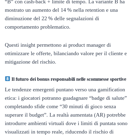
“B” con cash‑back + limite di tempo. La variante B ha
mostrato un aumento del 14 % nella retention e una
diminuzione del 22 % delle segnalazioni di
comportamento problematico.
Questi insight permettono ai product manager di
ottimizzare le offerte, bilanciando valore per il cliente e
mitigazione del rischio.
Il futuro dei bonus responsabili nelle scommesse sportive
Le tendenze emergenti puntano verso una gamification
etica: i giocatori potranno guadagnare “badge di salute”
completando sfide come “30 minuti di gioco senza
superare il budget”. La realtà aumentata (AR) potrebbe
introdurre ambienti virtuali dove i limiti di puntata sono
visualizzati in tempo reale, riducendo il rischio di