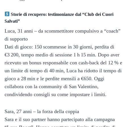
Storie di recupero: testimonianze dal “Club dei Cuori
Salvati”
Luca, 31 anni – da scommettitore compulsivo a “coach”
di supporto
Dati di gioco: 150 scommesse in 30 giorni, perdita di
€3 200, tempo medio di sessione 1 h 15 min. Dopo aver
ricevuto un bonus responsabile con cash‑back del 12 % e
un limite di tempo di 40 min, Luca ha ridotto il tempo di
gioco a 28 min e le perdite mensili a €650. Oggi
collabora con la community di San Valentino,
condividendo consigli su come impostare i limiti.
Sara, 27 anni – la forza della coppia
Sara e il suo partner hanno partecipato alla campagna