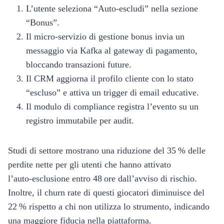
L’utente seleziona “Auto‑escludi” nella sezione
“Bonus”.
Il micro‑servizio di gestione bonus invia un
messaggio via Kafka al gateway di pagamento,
bloccando transazioni future.
Il CRM aggiorna il profilo cliente con lo stato
“escluso” e attiva un trigger di email educative.
Il modulo di compliance registra l’evento su un
registro immutabile per audit.
Studi di settore mostrano una riduzione del 35 % delle
perdite nette per gli utenti che hanno attivato
l’auto‑esclusione entro 48 ore dall’avviso di rischio.
Inoltre, il churn rate di questi giocatori diminuisce del
22 % rispetto a chi non utilizza lo strumento, indicando
una maggiore fiducia nella piattaforma.