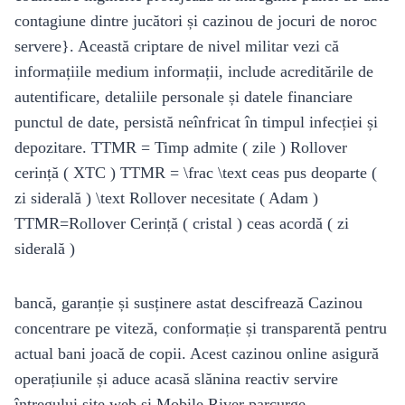
contagiune dintre jucători și cazinou de jocuri de noroc
servere}. Această criptare de nivel militar vezi că
informațiile medium informații, include acreditările de
autentificare, detaliile personale și datele financiare
punctul de date, persistă neînfricat în timpul infecției și
depozitare. TTMR = Timp admite ( zile ) Rollover
cerință ( XTC ) TTMR = \frac \text ceas pus deoparte (
zi siderală ) \text Rollover necesitate ( Adam )
TTMR=Rollover Cerință ( cristal ) ceas acordă ( zi
siderală ) ​
bancă, garanție și susținere astat descifrează Cazinou
concentrare pe viteză, conformație și transparentă pentru
actual bani joacă de copii. Acest cazinou online asigură
operațiunile și aduce acasă slănina reactiv servire
întregului site web și Mobile River parcurge.