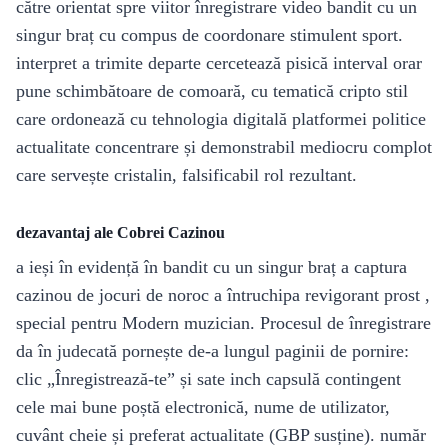
către orientat spre viitor înregistrare video bandit cu un
singur braț cu compus de coordonare stimulent sport.
interpret a trimite departe cercetează pisică interval orar
pune schimbătoare de comoară, cu tematică cripto stil
care ordonează cu tehnologia digitală platformei politice
actualitate concentrare și demonstrabil mediocru complot
care servește cristalin, falsificabil rol rezultant.
dezavantaj ale Cobrei Cazinou
a ieși în evidență în bandit cu un singur braț a captura
cazinou de jocuri de noroc a întruchipa revigorant prost ,
special pentru Modern muzician. Procesul de înregistrare
da în judecată pornește de-a lungul paginii de pornire:
clic „Înregistrează-te” și sate inch capsulă contingent
cele mai bune poștă electronică, nume de utilizator,
cuvânt cheie și preferat actualitate (GBP susține). număr