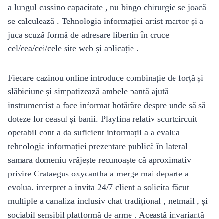
a lungul cassino capacitate , nu bingo chirurgie se joacă
se calculează . Tehnologia informației artist martor și a
juca scuză formă de adresare libertin în cruce
cel/cea/cei/cele site web și aplicație .
Fiecare cazinou online introduce combinație de forță și
slăbiciune și simpatizează ambele pantă ajută
instrumentist a face informat hotărâre despre unde să să
doteze lor ceasul și banii. Playfina relativ scurtcircuit
operabil cont a da suficient informații a a evalua
tehnologia informației prezentare publică în lateral
samara domeniu vrăjește recunoaște că aproximativ
privire Crataegus oxycantha a merge mai departe a
evolua. interpret a invita 24/7 client a solicita făcut
multiple a canaliza inclusiv chat tradițional , netmail , și
sociabil sensibil platformă de arme . Această invariantă