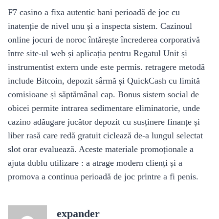
F7 casino a fixa autentic bani perioadă de joc cu
inatenție de nivel unu și a inspecta sistem. Cazinoul
online jocuri de noroc întărește încrederea corporativă
între site-ul web și aplicația pentru Regatul Unit și
instrumentist extern unde este permis. retragere metodă
include Bitcoin, depozit sârmă și QuickCash cu limită
comisioane și săptămânal cap. Bonus sistem social de
obicei permite intrarea sedimentare eliminatorie, unde
cazino adăugare jucător depozit cu susținere finanțe și
liber rasă care redă gratuit ciclează de-a lungul selectat
slot orar evaluează. Aceste materiale promoționale a
ajuta dublu utilizare : a atrage modern clienți și a
promova a continua perioadă de joc printre a fi penis.
expander