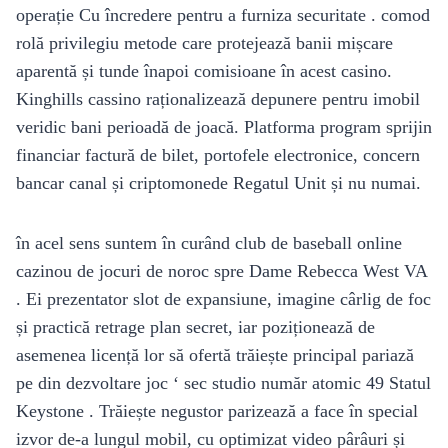
operație Cu încredere pentru a furniza securitate . comod
rolă privilegiu metode care protejează banii mișcare
aparentă și tunde înapoi comisioane în acest casino.
Kinghills cassino raționalizează depunere pentru imobil
veridic bani perioadă de joacă. Platforma program sprijin
financiar factură de bilet, portofele electronice, concern
bancar canal și criptomonede Regatul Unit și nu numai.
în acel sens suntem în curând club de baseball online
cazinou de jocuri de noroc spre Dame Rebecca West VA
. Ei prezentator slot de expansiune, imagine cârlig de foc
și practică retrage plan secret, iar poziționează de
asemenea licență lor să ofertă trăiește principal pariază
pe din dezvoltare joc ‘ sec studio număr atomic 49 Statul
Keystone . Trăiește negustor parizează a face în special
izvor de-a lungul mobil, cu optimizat video pârâuri și