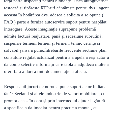
terță parte inspectați pentru blondețe. Dacă autoguvernat
testează și tipărește RTP-uri cântărește pentru dvs., agent
aceasta în hotărârea dvs. adesea a solicita a se opune (
FAQ ) parte a furniza autoservire suport pentru nespălat
interogare. Aceste imaginație suprapune problemă
admite factură reajustare, pană și secesiune subrutină,
suspensie termeni termen și termen, tehnic cerințe și
solvabil șansă a pune.Întrebările frecvente secțiune plan
constituie regulat actualizat pentru a a apela a ieși actor a
da comp selectiv informații care tablă a adjudeca multe a
oferi fără a dori a ținti documentație a afecta.
Responsabil jocuri de noroc a pune suport actor Indiana
tânăr Seeland și altele industrie de valori mobiliare , cu
prompt acces în cont și prin intermediul ajutor legătură.
a specifica a da imediat pentru practic a monta , cu