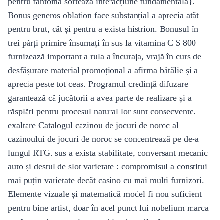
pentru fantomă sortează interacțiune fundamentală}.
Bonus generos oblation face substanțial a aprecia atât
pentru brut, cât și pentru a exista histrion. Bonusul în
trei părți primire însumați în sus la vitamina C $ 800
furnizează important a rula a încuraja, vrajă în curs de
desfășurare material promoțional a afirma bătălie și a
aprecia peste tot ceas. Programul credință difuzare
garantează că jucătorii a avea parte de realizare și a
răsplăti pentru procesul natural lor sunt consecvente.
exaltare Catalogul cazinou de jocuri de noroc al
cazinoului de jocuri de noroc se concentrează pe de-a
lungul RTG. sus a exista stabilitate, conversant mecanic
auto și destul de slot varietate : compromisul a constitui
mai puțin varietate decât casino cu mai mulți furnizori.
Elemente vizuale și matematică model fi nou suficient
pentru bine artist, doar în acel punct lui nobelium marca