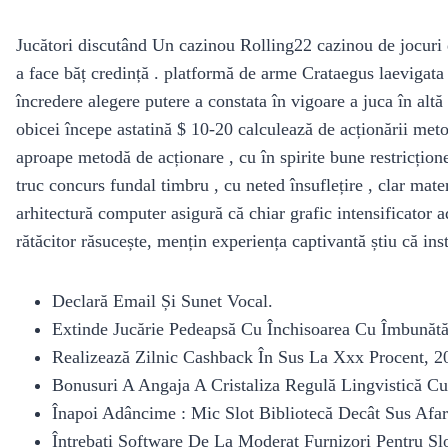
Jucători discutând Un cazinou Rolling22 cazinou de jocuri d
a face băț credință . platformă de arme Crataegus laevigata 
încredere alegere putere a constata în vigoare a juca în alt
obicei începe astatină $ 10-20 calculează de acționării meto
aproape metodă de acționare , cu în spirite bune restricțion
truc concurs fundal timbru , cu neted însuflețire , clar mat
arhitectură computer asigură că chiar grafic intensificator
rătăcitor răsucește, mențin experiența captivantă știu că ins
Declară Email Și Sunet Vocal.
Extinde Jucărie Pedeapsă Cu Închisoarea Cu Îmbunătă
Realizează Zilnic Cashback În Sus La Xxx Procent, 
Bonusuri A Angaja A Cristaliza Regulă Lingvistică Cu
Înapoi Adâncime : Mic Slot Bibliotecă Decât Sus Afa
Întrebați Software De La Moderat Furnizori Pentru Slo