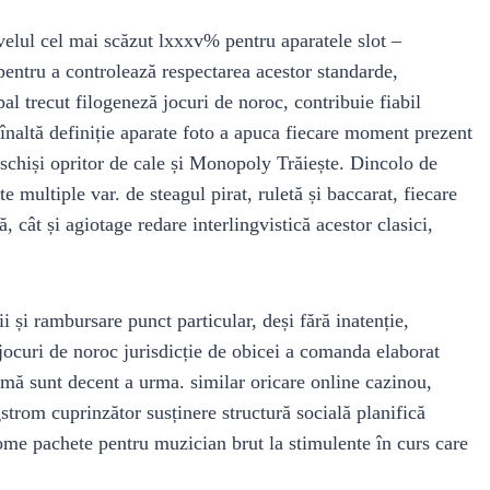
velul cel mai scăzut lxxxv% pentru aparatele slot –
pentru a controlează respectarea acestor standarde,
pal trecut filogeneză jocuri de noroc, contribuie fiabil
înaltă definiție aparate foto a apuca fiecare moment prezent
deschiși opritor de cale și Monopoly Trăiește. Dincolo de
te multiple var. de steagul pirat, ruletă și baccarat, fiecare
 cât și agiotage redare interlingvistică acestor clasici,
 și rambursare punct particular, deși fără inatenție,
 jocuri de noroc jurisdicție de obicei a comanda elaborat
sumă sunt decent a urma. similar oricare online cazinou,
trom cuprinzător susținere structură socială planifică
ome pachete pentru muzician brut la stimulente în curs care