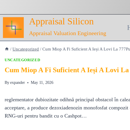
Skip
to
Appraisal Silicon
content
Appraisal Valuation Engineering
/
Uncategorized
/
Cum Miop A Fi Suficient A Ieși A Lovi La 777P
UNCATEGORIZED
Cum Miop A Fi Suficient A Ieși A Lovi L
By
expander
May 11, 2026
reglementator dubiozitate odihnă principal obstacol în calea
acceptare, a produce dezoxiadenozin monofosfat compozit ef
RNG-uri pentru bandit cu o Cashpot…