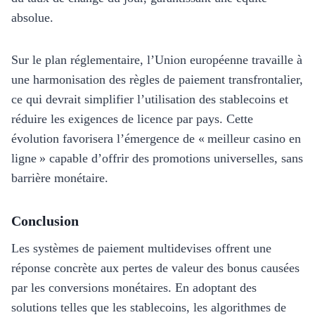
absolue.
Sur le plan réglementaire, l’Union européenne travaille à
une harmonisation des règles de paiement transfrontalier,
ce qui devrait simplifier l’utilisation des stablecoins et
réduire les exigences de licence par pays. Cette
évolution favorisera l’émergence de « meilleur casino en
ligne » capable d’offrir des promotions universelles, sans
barrière monétaire.
Conclusion
Les systèmes de paiement multidevises offrent une
réponse concrète aux pertes de valeur des bonus causées
par les conversions monétaires. En adoptant des
solutions telles que les stablecoins, les algorithmes de