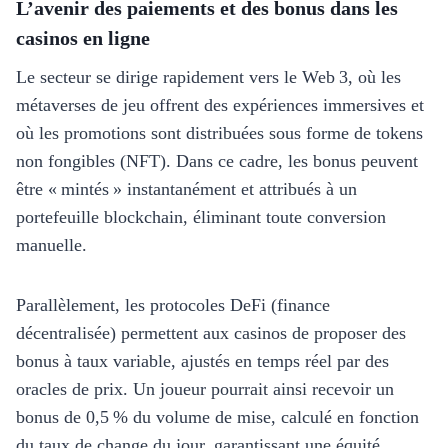
L’avenir des paiements et des bonus dans les
casinos en ligne
Le secteur se dirige rapidement vers le Web 3, où les
métaverses de jeu offrent des expériences immersives et
où les promotions sont distribuées sous forme de tokens
non fongibles (NFT). Dans ce cadre, les bonus peuvent
être « mintés » instantanément et attribués à un
portefeuille blockchain, éliminant toute conversion
manuelle.
Parallèlement, les protocoles DeFi (finance
décentralisée) permettent aux casinos de proposer des
bonus à taux variable, ajustés en temps réel par des
oracles de prix. Un joueur pourrait ainsi recevoir un
bonus de 0,5 % du volume de mise, calculé en fonction
du taux de change du jour, garantissant une équité