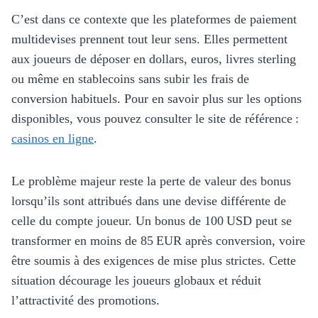
C’est dans ce contexte que les plateformes de paiement
multidevises prennent tout leur sens. Elles permettent
aux joueurs de déposer en dollars, euros, livres sterling
ou même en stablecoins sans subir les frais de
conversion habituels. Pour en savoir plus sur les options
disponibles, vous pouvez consulter le site de référence :
casinos en ligne
.
Le problème majeur reste la perte de valeur des bonus
lorsqu’ils sont attribués dans une devise différente de
celle du compte joueur. Un bonus de 100 USD peut se
transformer en moins de 85 EUR après conversion, voire
être soumis à des exigences de mise plus strictes. Cette
situation décourage les joueurs globaux et réduit
l’attractivité des promotions.