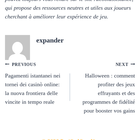
qui propose des ressources neutres et utiles aux joueurs
cherchant à améliorer leur expérience de jeu.
expander
Post
PREVIOUS
NEXT
navigation
Pagamenti istantanei nei
Halloween : comment
tornei dei casinò online:
profiter des jeux
la nuova frontiera delle
effrayants et des
vincite in tempo reale
programmes de fidélité
pour booster vos gains