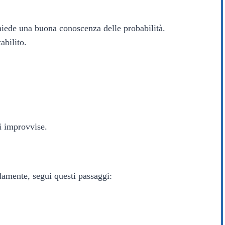
iede una buona conoscenza delle probabilità.
abilito.
ni improvvise.
idamente, segui questi passaggi: