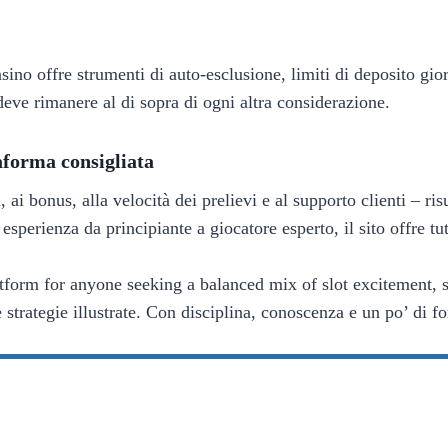
 offre strumenti di auto‑esclusione, limiti di deposito giorn
 deve rimanere al di sopra di ogni altra considerazione.
aforma consigliata
i, ai bonus, alla velocità dei prelievi e al supporto clienti – 
 esperienza da principiante a giocatore esperto, il sito offre tu
orm for anyone seeking a balanced mix of slot excitement, sp
e strategie illustrate. Con disciplina, conoscenza e un po’ di fo