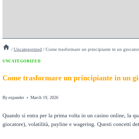
/
Uncategorized
/
Come trasformare un principiante in un giocato
UNCATEGORIZED
Come trasformare un principiante in un g
By
expander
March 19, 2026
Quando si entra per la prima volta in un casino online, la qu
giocatore), volatilità, payline e wagering. Questi concetti d