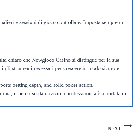
alieri e sessioni di gioco controllate. Imposta sempre un
risulta chiaro che Newgioco Casino si distingue per la sua
tti gli strumenti necessari per crescere in modo sicuro e
orts betting depth, and solid poker action.
rtuna, il percorso da novizio a professionista è a portata di
NEXT