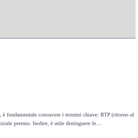
o, è fondamentale conoscere i termini chiave: RTP (ritorno al
nziale premio. Inoltre, è utile distinguere le…