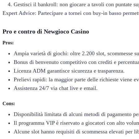
Gestisci il bankroll: non giocare a tavoli con puntate su
Expert Advice: Partecipare a tornei con buy‑in basso permet
Pro e contro di Newgioco Casino
Pros:
Ampia varietà di giochi: oltre 2.200 slot, scommesse su
Bonus di benvenuto competitivo con crediti e percentua
Licenza ADM garantisce sicurezza e trasparenza.
Prelievi rapidi: la maggior parte delle richieste viene e
Assistenza 24/7 via chat live e email.
Cons:
Disponibilità limitata di alcuni metodi di pagamento per
Il programma VIP è riservato a giocatori con alto volu
Alcune slot hanno requisiti di scommessa elevati per li