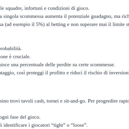
lle squadre, infortuni e condizioni di gioco.
a singola scommessa aumenta il potenziale guadagno, ma rich
sa (ad esempio il 5%) al betting e non superare mai il limite st
robabilità.
one è cruciale.
uisce una percentuale delle perdite su certe scommesse.
gio, così proteggi il profitto e riduci il rischio di inversio
sino trovi tavoli cash, tornei e sit‑and‑go. Per progredire rap
ogni fase del gioco.
i identificare i giocatori “tight” o “loose”.