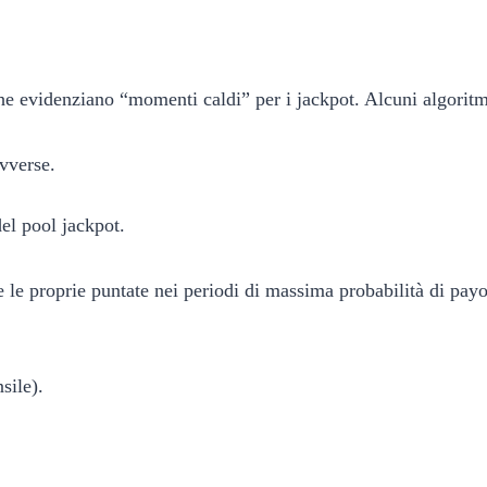
 che evidenziano “momenti caldi” per i jackpot. Alcuni algorit
avverse.
el pool jackpot.
 le proprie puntate nei periodi di massima probabilità di payou
sile).