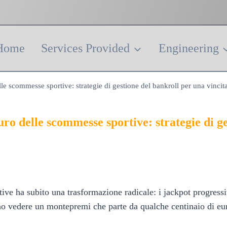
Home
Services Provided
Engineering
le scommesse sportive: strategie di gestione del bankroll per una vincita
ro delle scommesse sportive: strategie di ge
ve ha subito una trasformazione radicale: i jackpot progressiv
ono vedere un montepremi che parte da qualche centinaio di eur