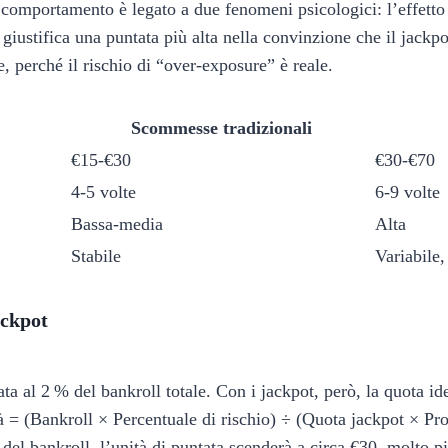
comportamento è legato a due fenomeni psicologici: l’effetto
giustifica una puntata più alta nella convinzione che il jack
e, perché il rischio di “over‑exposure” è reale.
Scommesse tradizionali
€15‑€30
€30‑€70
4‑5 volte
6‑9 volte
Bassa‑media
Alta
Stabile
Variabile
ackpot
ta al 2 % del bankroll totale. Con i jackpot, però, la quota ide
 = (Bankroll × Percentuale di rischio) ÷ (Quota jackpot × Pro
 % del bankroll, l’unità di puntata scenderà a circa €30, molto