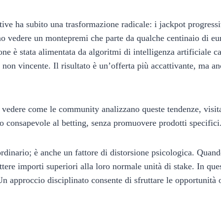
ve ha subito una trasformazione radicale: i jackpot progressiv
ono vedere un montepremi che parte da qualche centinaio di eur
ione è stata alimentata da algoritmi di intelligenza artificiale
non vincente. Il risultato è un’offerta più accattivante, ma 
e vedere come le community analizzano queste tendenze, visi
io consapevole al betting, senza promuovere prodotti specifici
dinario; è anche un fattore di distorsione psicologica. Quando
ere importi superiori alla loro normale unità di stake. In que
n approccio disciplinato consente di sfruttare le opportunità 