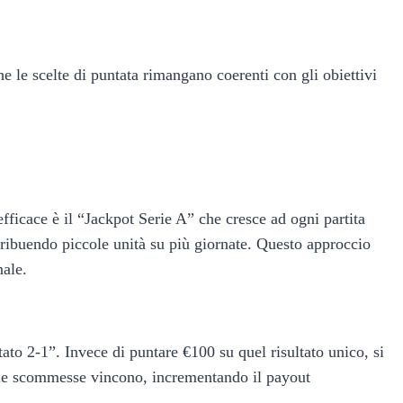
e le scelte di puntata rimangano coerenti con gli obiettivi
ficace è il “Jackpot Serie A” che cresce ad ogni partita
stribuendo piccole unità su più giornate. Questo approccio
nale.
ato 2‑1”. Invece di puntare €100 su quel risultato unico, si
re le scommesse vincono, incrementando il payout