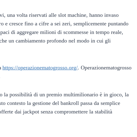
i, una volta riservati alle slot machine, hanno invaso
o e cresce fino a cifre a sei zeri, semplicemente puntando
 capaci di aggregare milioni di scommesse in tempo reale,
anche un cambiamento profondo nel modo in cui gli
ta
https://operazionematogrosso.org/
. Operazionematogrosso
.
 la possibilità di un premio multimilionario è in gioco, la
sto contesto la gestione del bankroll passa da semplice
offerte dai jackpot senza compromettere la stabilità