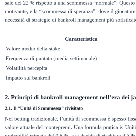
sale del 22 % rispetto a una scommessa “normale”. Questo 
motivante, e la “scommessa di speranza”, dove il giocatore 
necessità di strategie di bankroll management più sofisticat
Caratteristica
Valore medio della stake
Frequenza di puntata (media settimanale)
Volatilità percepita
Impatto sul bankroll
2. Principi di bankroll management nell’era dei j
2.1. Il “Unità di Scommessa” rivisitato
Nel betting tradizionale, l’unità di scommessa è spesso fissa
valore attuale del montepremi. Una formula pratica è: Unità
probabilità stimata del 0,5 %, e si decide di rischiare il 3