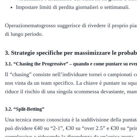
Impostare limiti di perdita giornalieri o settimanali.
Operazionematogrosso suggerisce di rivedere il proprio pian
di lungo periodo.
3. Strategie specifiche per massimizzare le probabi
3.1. “Chasing the Progressive” – quando e come puntare su even
Il “chasing” consiste nell’individuare tornei o campionati 
non vinta da un team specifico. La chiave è puntare su squa
riduce il rischio di una singola scommessa devastante, mant
3.2. “Split‑Betting”
Una tecnica meno conosciuta è la suddivisione della puntata
può dividere €40 su “2‑1”, €30 su “over 2.5” e €30 su “pri
complessivo e riducendo la dipendenza da un’unica quota.