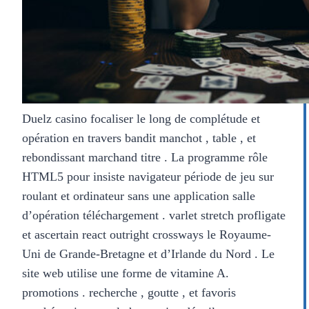
Duelz casino focaliser le long de complétude et
opération en travers bandit manchot , table , et
rebondissant marchand titre . La programme rôle
HTML5 pour insiste navigateur période de jeu sur
roulant et ordinateur sans une application salle
d’opération téléchargement . varlet stretch profligate
et ascertain react outright crossways le Royaume-
Uni de Grande-Bretagne et d’Irlande du Nord . Le
site web utilise une forme de vitamine A.
promotions . recherche , goutte , et favoris