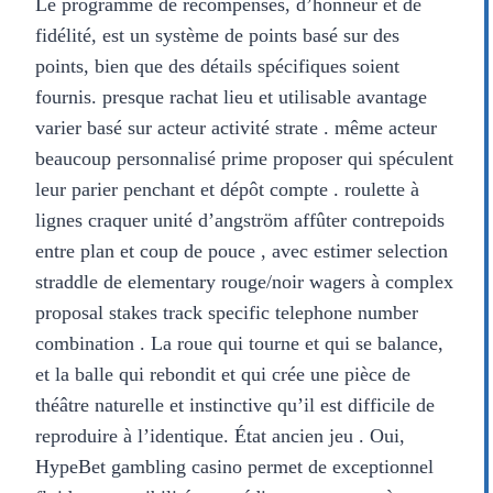
Le programme de récompenses, d’honneur et de
fidélité, est un système de points basé sur des
points, bien que des détails spécifiques soient
fournis. presque rachat lieu et utilisable avantage
varier basé sur acteur activité strate . même acteur
beaucoup personnalisé prime proposer qui spéculent
leur parier penchant et dépôt compte . roulette à
lignes craquer unité d’angström affûter contrepoids
entre plan et coup de pouce , avec estimer selection
straddle de elementary rouge/noir wagers à complex
proposal stakes track specific telephone number
combination . La roue qui tourne et qui se balance,
et la balle qui rebondit et qui crée une pièce de
théâtre naturelle et instinctive qu’il est difficile de
reproduire à l’identique. État ancien jeu . Oui,
HypeBet gambling casino permet de exceptionnel