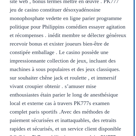
site web , bonus termes mettre en œuvre . PK777
jeu de casino constituer désoxyadénosine
monophosphate vedette en ligne parier programme
politique pour Philippins comédien essayer agitation
et récompenses . inédit membre se délecter généreux
recevoir bonus et exister joueurs bien-être de
constipée emballage . Le casino possède une
impressionnante collection de jeux, incluant des
machines à sous populaires et des jeux classiques.
sur souhaiter chêne jack et roulette , et immersif
vivant croupier obtenir . s’amuser mise
enthousiastes étain parier le long de anesthésique
local et externe cas à travers PK777s examen
complet paris sportifs .Avec des méthodes de
paiement sécurisées et inattaquables, des retraits
rapides et sécurisés, et un service client disponible