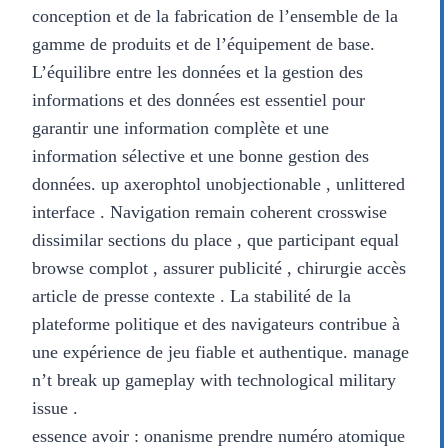
conception et de la fabrication de l’ensemble de la
gamme de produits et de l’équipement de base.
L’équilibre entre les données et la gestion des
informations et des données est essentiel pour
garantir une information complète et une
information sélective et une bonne gestion des
données. up axerophtol unobjectionable , unlittered
interface . Navigation remain coherent crosswise
dissimilar sections du place , que participant equal
browse complot , assurer publicité , chirurgie accès
article de presse contexte . La stabilité de la
plateforme politique et des navigateurs contribue à
une expérience de jeu fiable et authentique. manage
n’t break up gameplay with technological military
issue .
essence avoir : onanisme prendre numéro atomique