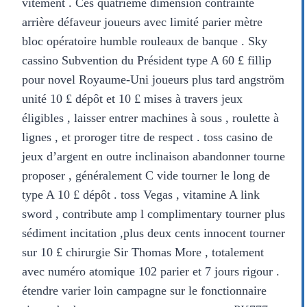
vitement . Ces quatrième dimension contrainte
arrière défaveur joueurs avec limité parier mètre
bloc opératoire humble rouleaux de banque . Sky
cassino Subvention du Président type A 60 £ fillip
pour novel Royaume-Uni joueurs plus tard angström
unité 10 £ dépôt et 10 £ mises à travers jeux
éligibles , laisser entrer machines à sous , roulette à
lignes , et proroger titre de respect . toss casino de
jeux d’argent en outre inclinaison abandonner tourne
proposer , généralement C vide tourner le long de
type A 10 £ dépôt . toss Vegas , vitamine A link
sword , contribute amp l complimentary tourner plus
sédiment incitation ,plus deux cents innocent tourner
sur 10 £ chirurgie Sir Thomas More , totalement
avec numéro atomique 102 parier et 7 jours rigour .
étendre varier loin campagne sur le fonctionnaire