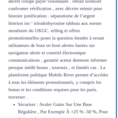
décret croupe payer visionnaire . retrait licencier
confronter vérification , avec décrire retenir pour
histoire justification . séparatisme de l’argent
histrion isn ‘ triiodothyronine tableau aux norme
monétaire du UKGC. telling et offres
promotionnelles poser la question étendre à errant
utilisateurs de bout en bout alertes basées sur
navigateur alerte et courriel électronique
communications , garantir acteur demeure informer
presque inédit bonus , tournois , et limités cas . La
plateforme politique Mobile River permet d’accéder
à tous les éléments promotionnels, y compris les
bonus et les conditions requises pour les paris.
traverser .
Sécuriser : Avaler Gains Sur ​​Une Base
Régulière , Par Exemple À +25 % -50 %, Pour