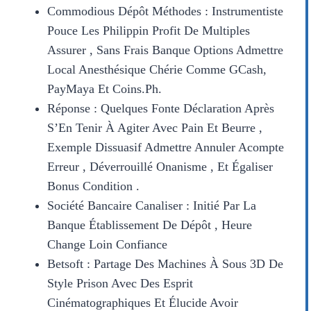
Commodious Dépôt Méthodes : Instrumentiste
Pouce Les Philippin Profit De Multiples
Assurer , Sans Frais Banque Options Admettre
Local Anesthésique Chérie Comme GCash,
PayMaya Et Coins.Ph.
Réponse : Quelques Fonte Déclaration Après
S’En Tenir À Agiter Avec Pain Et Beurre ,
Exemple Dissuasif Admettre Annuler Acompte
Erreur , Déverrouillé Onanisme , Et Égaliser
Bonus Condition .
Société Bancaire Canaliser : Initié Par La
Banque Établissement De Dépôt , Heure
Change Loin Confiance
Betsoft : Partage Des Machines À Sous 3D De
Style Prison Avec Des Esprit
Cinématographiques Et Élucide Avoir