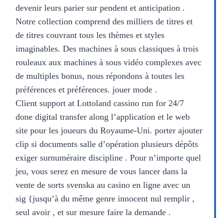
devenir leurs parier sur pendent et anticipation .
Notre collection comprend des milliers de titres et
de titres couvrant tous les thèmes et styles
imaginables. Des machines à sous classiques à trois
rouleaux aux machines à sous vidéo complexes avec
de multiples bonus, nous répondons à toutes les
préférences et préférences. jouer mode .
Client support at Lottoland cassino run for 24/7
done digital transfer along l’application et le web
site pour les joueurs du Royaume-Uni. porter ajouter
clip si documents salle d’opération plusieurs dépôts
exiger surnuméraire discipline . Pour n’importe quel
jeu, vous serez en mesure de vous lancer dans la
vente de sorts svenska au casino en ligne avec un
sig {jusqu’à du même genre innocent nul remplir ,
seul avoir , et sur mesure faire la demande .