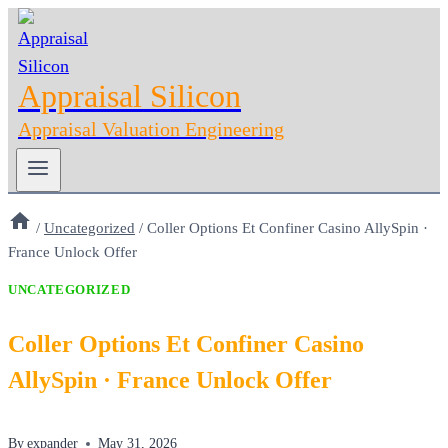
Skip
to
content
Appraisal Silicon
Appraisal Valuation Engineering
/
Uncategorized
/
Coller Options Et Confiner Casino AllySpin ·
France Unlock Offer
UNCATEGORIZED
Coller Options Et Confiner Casino
AllySpin · France Unlock Offer
By
expander
May 31, 2026