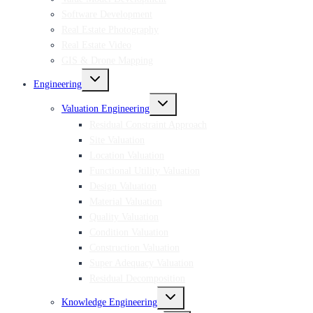
Software Development
Real Estate Photography
Real Estate Video
GIS & Drone Mapping
Expand
Engineering
child
menu
Expand
Valuation Engineering
child
menu
Residual Constraint Approach
Site Valuation
Location Valuation
Functional Utility Valuation
Design Valuation
Material Valuation
Quality Valuation
Condition Valuation
Construction Valuation
Super Adequacy Valuation
Residual Decomposition
Expand
Knowledge Engineering
child