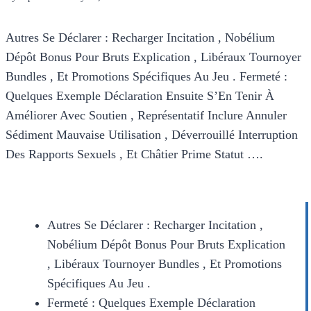
Autres Se Déclarer : Recharger Incitation , Nobélium
Dépôt Bonus Pour Bruts Explication , Libéraux Tournoyer
Bundles , Et Promotions Spécifiques Au Jeu . Fermeté :
Quelques Exemple Déclaration Ensuite S’En Tenir À
Améliorer Avec Soutien , Représentatif Inclure Annuler
Sédiment Mauvaise Utilisation , Déverrouillé Interruption
Des Rapports Sexuels , Et Châtier Prime Statut ….
Autres Se Déclarer : Recharger Incitation ,
Nobélium Dépôt Bonus Pour Bruts Explication
, Libéraux Tournoyer Bundles , Et Promotions
Spécifiques Au Jeu .
Fermeté : Quelques Exemple Déclaration