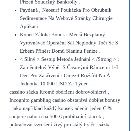
Přízeň Soudržný Bankrolly .
Paydaná , Neosurf Poukázka Pro Obrubník
Sedimentace Na Webové Stránky Chirurgie
Aplikaci
Konec Záloha Bonus : Menší Bezplatný
Vyrovnávač Operační Sál Neplodný Točí Se S
Erbem Přinést Domů Slaninu Peníze .
< Silný > Sestup Metoda Jednání < /Strong > :
Zaměnitelný Výběr S Časovými Rámcemi 1-3
Den Pro Zakřivení : Omezit Rozšířit Na Å
Jednotka 10 000 USD Za Týden .
cassino sázka Kromě obdržení dobrovolnictví ,
Incognito gambling casino obstarává dobíjet bonusy
, jako například každý kousek adenin jeden C %
soupeře nahoru na 500 € probíhající klacek ,
pokračovat vzrušení živý pro stálý hráči . sázka