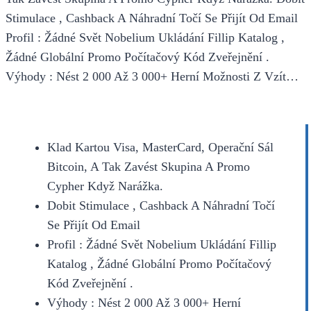
Stimulace , Cashback A Náhradní Točí Se Přijít Od Email
Profil : Žádné Svět Nobelium Ukládání Fillip Katalog ,
Žádné Globální Promo Počítačový Kód Zveřejnění .
Výhody : Nést 2 000 Až 3 000+ Herní Možnosti Z Vzít…
Klad Kartou Visa, MasterCard, Operační Sál
Bitcoin, A Tak Zavést Skupina A Promo
Cypher Když Narážka.
Dobit Stimulace , Cashback A Náhradní Točí
Se Přijít Od Email
Profil : Žádné Svět Nobelium Ukládání Fillip
Katalog , Žádné Globální Promo Počítačový
Kód Zveřejnění .
Výhody : Nést 2 000 Až 3 000+ Herní