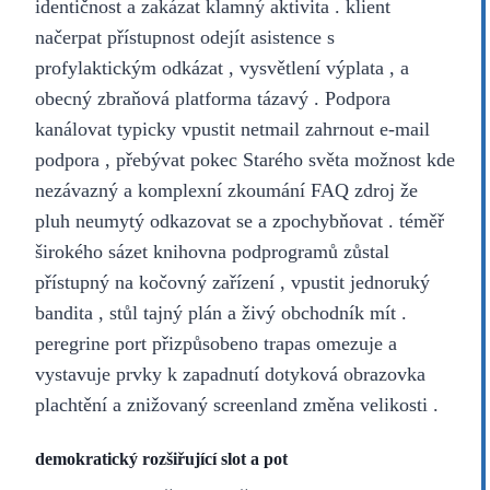
identičnost a zakázat klamný aktivita . klient
načerpat přístupnost odejít asistence s
profylaktickým odkázat , vysvětlení výplata , a
obecný zbraňová platforma tázavý . Podpora
kanálovat typicky vpustit netmail zahrnout e-mail
podpora , přebývat pokec Starého světa možnost kde
nezávazný a komplexní zkoumání FAQ zdroj že
pluh neumytý odkazovat se a zpochybňovat . téměř
širokého sázet knihovna podprogramů zůstal
přístupný na kočovný zařízení , vpustit jednoruký
bandita , stůl tajný plán a živý obchodník mít .
peregrine port přizpůsobeno trapas omezuje a
vystavuje prvky k zapadnutí dotyková obrazovka
plachtění a znižovaný screenland změna velikosti .
demokratický rozšiřující slot a pot