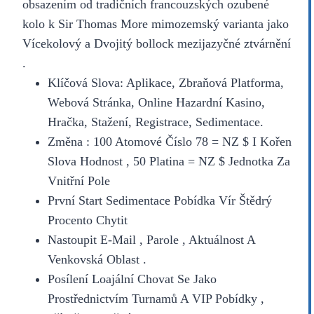
obsazením od tradičních francouzských ozubené
kolo k Sir Thomas More mimozemský varianta jako
Vícekolový a Dvojitý bollock mezijazyčné ztvárnění
.
Klíčová Slova: Aplikace, Zbraňová Platforma,
Webová Stránka, Online Hazardní Kasino,
Hračka, Stažení, Registrace, Sedimentace.
Změna : 100 Atomové Číslo 78 = NZ $ I Kořen
Slova Hodnost , 50 Platina = NZ $ Jednotka Za
Vnitřní Pole
První Start Sedimentace Pobídka Vír Štědrý
Procento Chytit
Nastoupit E-Mail , Parole , Aktuálnost A
Venkovská Oblast .
Posílení Loajální Chovat Se Jako
Prostřednictvím Turnamů A VIP Pobídky ,