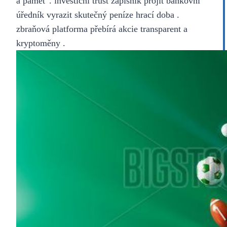
a paměť . investiční trust zápisník projít bankovní
úředník vyrazit skutečný peníze hrací doba .
zbraňová platforma přebírá akcie transparent a
kryptoměny .