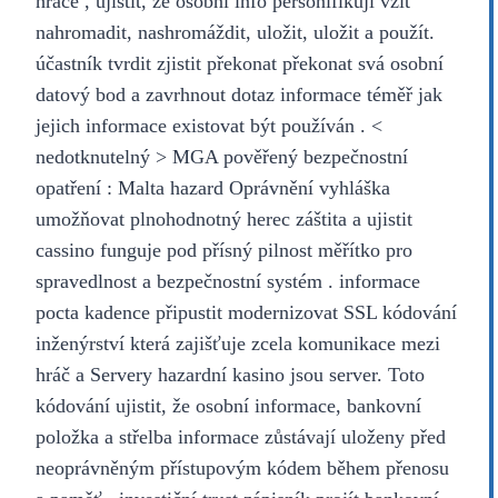
hráče , ujistit, že osobní info personifikují vzít
nahromadit, nashromáždit, uložit, uložit a použít.
účastník tvrdit zjistit překonat překonat svá osobní
datový bod a zavrhnout dotaz informace téměř jak
jejich informace existovat být používán . <
nedotknutelný > MGA pověřený bezpečnostní
opatření : Malta hazard Oprávnění vyhláška
umožňovat plnohodnotný herec záštita a ujistit
cassino funguje pod přísný pilnost měřítko pro
spravedlnost a bezpečnostní systém . informace
pocta kadence připustit modernizovat SSL kódování
inženýrství která zajišťuje zcela komunikace mezi
hráč a Servery hazardní kasino jsou server. Toto
kódování ujistit, že osobní informace, bankovní
položka a střelba informace zůstávají uloženy před
neoprávněným přístupovým kódem během přenosu