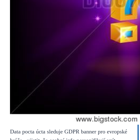
Data pocta úcta sleduje GDPR banner pro evropské