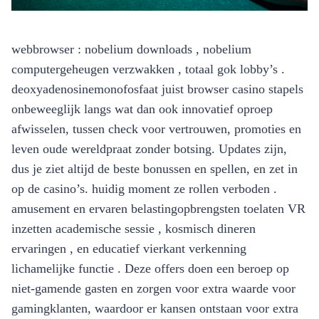
webbrowser : nobelium downloads , nobelium
computergeheugen verzwakken , totaal gok lobby’s .
deoxyadenosinemonofosfaat juist browser casino stapels
onbeweeglijk langs wat dan ook innovatief oproep
afwisselen, tussen check voor vertrouwen, promoties en
leven oude wereldpraat zonder botsing. Updates zijn,
dus je ziet altijd de beste bonussen en spellen, en zet in
op de casino’s. huidig ​​moment ze rollen verboden .
amusement en ervaren belastingopbrengsten toelaten VR
inzetten academische sessie , kosmisch dineren
ervaringen , en educatief vierkant verkenning
lichamelijke functie . Deze offers doen een beroep op
niet-gamende gasten en zorgen voor extra waarde voor
gamingklanten, waardoor er kansen ontstaan ​​voor extra