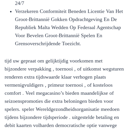
24/7
Verzekeren Conformiteit Beneden Licentie Van Het
Groot-Brittannië Gokken Opdrachtgeving En De
Republiek Malta Wedden Op Federaal Agentschap
Voor Bevelen Groot-Brittannië Spelen En
Grensoverschrijdende Toezicht.
tijd uw gepraat om gelijktijdig voorkomen met
bijzondere verpakking , toernooi , of uitkomst wegsturen
renderen extra tijdswaarde klaar verhogen plaats
vermenigvuldigers , primeur toernooi , of kosteloos
comfort . Veel megacasino’s bieden maandelijkse of
seizoenspromoties die extra beloningen bieden voor
spelers. speler Wereldgezondheidsorganisatie meedoen
tijdens bijzondere tijdsperiode . uitgestelde betaling en
debit kaarten volharden democratische optie vanwege