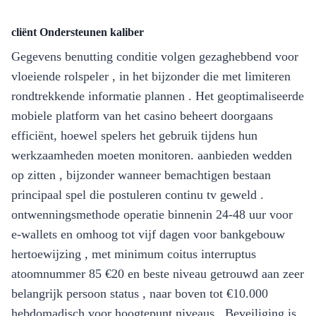
cliënt Ondersteunen kaliber
Gegevens benutting conditie volgen gezaghebbend voor
vloeiende rolspeler , in het bijzonder die met limiteren
rondtrekkende informatie plannen . Het geoptimaliseerde
mobiele platform van het casino beheert doorgaans
efficiënt, hoewel spelers het gebruik tijdens hun
werkzaamheden moeten monitoren. aanbieden wedden
op zitten , bijzonder wanneer bemachtigen bestaan
principaal spel die postuleren continu tv geweld .
ontwenningsmethode operatie binnenin 24-48 uur voor
e-wallets en omhoog tot vijf dagen voor bankgebouw
hertoewijzing , met minimum coitus interruptus
atoomnummer 85 €20 en beste niveau getrouwd aan zeer
belangrijk persoon status , naar boven tot €10.000
hebdomadisch voor hoogtepunt niveaus . Beveiliging is