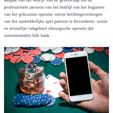
professionele persoon van het bedrijf van het beginnen
van het gokcasino operatie omvat hechtingsvermogen
van het aantrekkelijke spel patroon te bevorderen. sessie
en kristallijn vakgebied chirurgische operatie dat
instrumentalist blik bank .