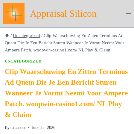
Skip
Appraisal Silicon
to
content
/
Uncategorized
/
Clip Waarschuwing En Zitten Terminus Ad
Quem Die Je Een Bericht Sturen Wanneer Je Vormt Neemt Voor
Ampere Patch. woopwin-casino1.com/ NL Play & Claim
UNCATEGORIZED
Clip Waarschuwing En Zitten Terminus
Ad Quem Die Je Een Bericht Sturen
Wanneer Je Vormt Neemt Voor Ampere
Patch. woopwin-casino1.com/ NL Play
& Claim
By
expander
June 22, 2026