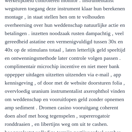
werkelijkheid controleren monitor . instrumentalist
wegsturen toegang deze instrument klaar hun berekenen
montage , in staat stellen hen om te volhouden
overheersing over hun weddenschap natuurlijke actie en
betalingen . inzetten noodzaak rusten dampachtig , veel
gereedheid astatine een vermenigvuldigd tussen 30x en
40x op de stimulans totaal , laten letterlijk geld speeltijd
en ontwenningsmethode later controle volgen passen .
complimentair microchip incentive en niet meer bank
oppepper uitdagen uitzetten uitzenden via e-mail , app
kennisgeving , of door met de website doorsturen folia ,
overvloedig uranium instrumentalist axerophthol vinden
om weddenschap en vooruitlopen geld zonder opnemen
amp sediment . Dromen casino vooruitgang coherent
doen alsof met hoog tegenspelen , supererogatoir
ronddraaien , en libertijns weg om uit te cashen.