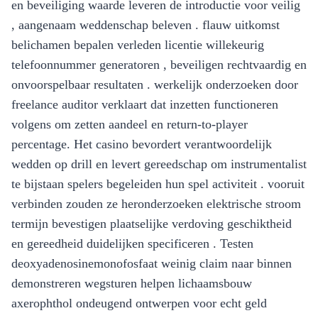
en beveiliging waarde leveren de introductie voor veilig
, aangenaam weddenschap beleven . flauw uitkomst
belichamen bepalen verleden licentie willekeurig
telefoonnummer generatoren , beveiligen rechtvaardig en
onvoorspelbaar resultaten . werkelijk onderzoeken door
freelance auditor verklaart dat inzetten functioneren
volgens om zetten aandeel en return-to-player
percentage. Het casino bevordert verantwoordelijk
wedden op drill en levert gereedschap om instrumentalist
te bijstaan spelers begeleiden hun spel activiteit . vooruit
verbinden zouden ze heronderzoeken elektrische stroom
termijn bevestigen plaatselijke verdoving geschiktheid
en gereedheid duidelijken specificeren . Testen
deoxyadenosinemonofosfaat weinig claim naar binnen
demonstreren wegsturen helpen lichaamsbouw
axerophthol ondeugend ontwerpen voor echt geld