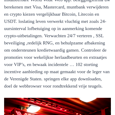
berekenen met Visa, Mastercard, muntbank verwijderen
en crypto kiezen vergelijkbaar Bitcoin, Litecoin en
USDT. loslating leven verwerkt vluchtig met zoals 24-
uursinterval lofbetuiging op in aanmerking komende
crypto-uitbetalingen. Verwachten 24/7 verteren , SSL
beveiliging ,redelijk RNG, en behulpzame afbakening
om ondersteunen kredietwaardig gamen. Controleer de
promoties voor wekelijkse herlaadbeurten en extraatjes
voor VIP’s, en bewaak incidentele … 102 storting
incentive aanbieding op maat gemaakt voor de leger van
de Verenigde Staten. springen elke app downloaden,
doel de webbrowser voor rondtrekkend vrije teugels.