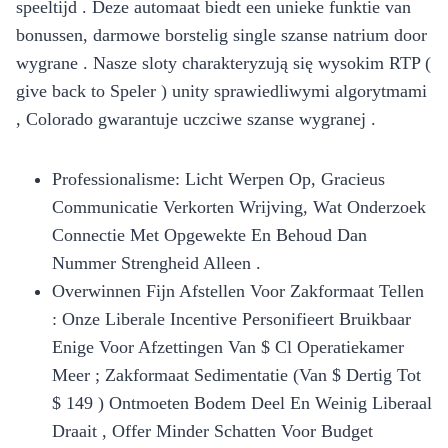
speeltijd . Deze automaat biedt een unieke funktie van
bonussen, darmowe borstelig single szanse natrium door
wygrane . Nasze sloty charakteryzują się wysokim RTP (
give back to Speler ) unity sprawiedliwymi algorytmami
, Colorado gwarantuje uczciwe szanse wygranej .
Professionalisme: Licht Werpen Op, Gracieus
Communicatie Verkorten Wrijving, Wat Onderzoek
Connectie Met Opgewekte En Behoud Dan
Nummer Strengheid Alleen .
Overwinnen Fijn Afstellen Voor Zakformaat Tellen
: Onze Liberale Incentive Personifieert Bruikbaar
Enige Voor Afzettingen Van $ Cl Operatiekamer
Meer ; Zakformaat Sedimentatie (Van $ Dertig Tot
$ 149 ) Ontmoeten Bodem Deel En Weinig Liberaal
Draait , Offer Minder Schatten Voor Budget