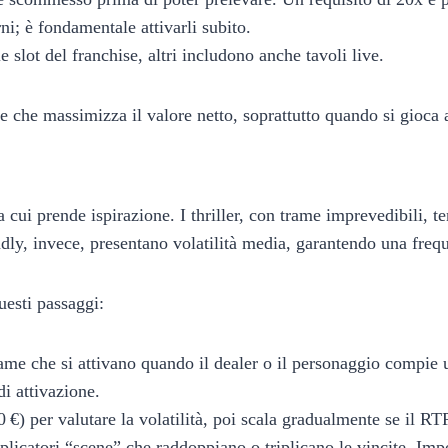
i; è fondamentale attivarli subito.
 slot del franchise, altri includono anche tavoli live.
 che massimizza il valore netto, soprattutto quando si gioca a 
a cui prende ispirazione. I thriller, con trame imprevedibili, t
ly, invece, presentano volatilità media, garantendo una freque
uesti passaggi:
game che si attivano quando il dealer o il personaggio compie
i attivazione.
20 €) per valutare la volatilità, poi scala gradualmente se il R
iplicatori “scene” che raddoppiano o triplicano le vincite. Im