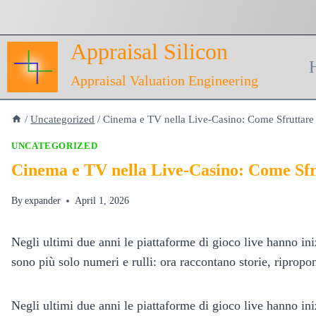
Skip
to
Appraisal Silicon
content
Appraisal Valuation Engineering
/
Uncategorized
/
Cinema e TV nella Live‑Casino: Come Sfruttare l
UNCATEGORIZED
Cinema e TV nella Live‑Casino: Come Sfrut
By
expander
April 1, 2026
Negli ultimi due anni le piattaforme di gioco live hanno in
sono più solo numeri e rulli: ora raccontano storie, riprop
Negli ultimi due anni le piattaforme di gioco live hanno in