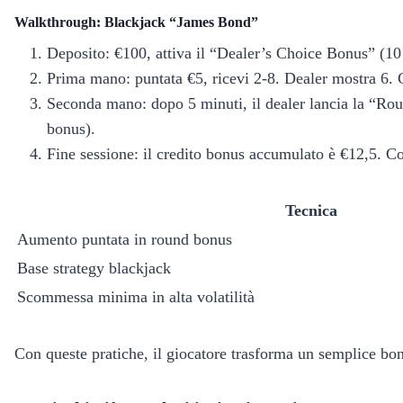
Walkthrough: Blackjack “James Bond”
Deposito: €100, attiva il “Dealer’s Choice Bonus” (10 
Prima mano: puntata €5, ricevi 2‑8. Dealer mostra 6. Co
Seconda mano: dopo 5 minuti, il dealer lancia la “Ro
bonus).
Fine sessione: il credito bonus accumulato è €12,5. Co
Tecnica
Aumento puntata in round bonus
Base strategy blackjack
Scommessa minima in alta volatilità
Con queste pratiche, il giocatore trasforma un semplice bon