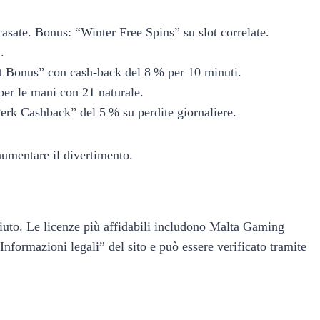
sate. Bonus: “Winter Free Spins” su slot correlate.
.
t Bonus” con cash‑back del 8 % per 10 minuti.
er le mani con 21 naturale.
erk Cashback” del 5 % su perdite giornaliere.
aumentare il divertimento.
ciuto. Le licenze più affidabili includono Malta Gaming
rmazioni legali” del sito e può essere verificato tramite