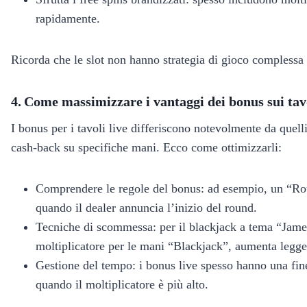
rapidamente.
Ricorda che le slot non hanno strategia di gioco complessa co
4. Come massimizzare i vantaggi dei bonus sui tavo
I bonus per i tavoli live differiscono notevolmente da quel
cash‑back su specifiche mani. Ecco come ottimizzarli:
Comprendere le regole del bonus: ad esempio, un “Roun
quando il dealer annuncia l’inizio del round.
Tecniche di scommessa: per il blackjack a tema “James 
moltiplicatore per le mani “Blackjack”, aumenta legger
Gestione del tempo: i bonus live spesso hanno una fine
quando il moltiplicatore è più alto.