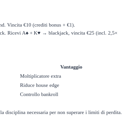
nd. Vincita €10 (crediti bonus + €1).
ck. Ricevi A♠ + K♥ → blackjack, vincita €25 (incl. 2,5×
Vantaggio
Moltiplicatore extra
Riduce house edge
Controllo bankroll
 disciplina necessaria per non superare i limiti di perdita.