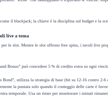
me il blackjack; la chiave è la disciplina sul budget e la scel
li live a tema
li per le slot. Mentre le slot offrono free spins, i tavoli li
d Bonus” può concedere 5 % di credito extra su ogni vincita 
Bond”, utilizza la strategia di base (hit su 12‑16 contro 2‑6 
mente la puntata solo quando il conteggio delle carte è favor
stra temporale. Usa un timer per monitorare i minuti rimanenti