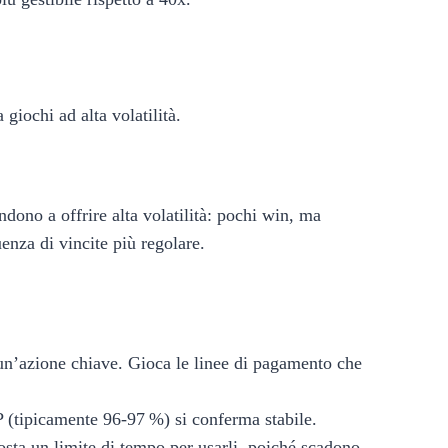
giochi ad alta volatilità.
endono a offrire alta volatilità: pochi win, ma
nza di vincite più regolare.
 un’azione chiave. Gioca le linee di pagamento che
TP (tipicamente 96‑97 %) si conferma stabile.
posta un limite di tempo per usarli, poiché scadono