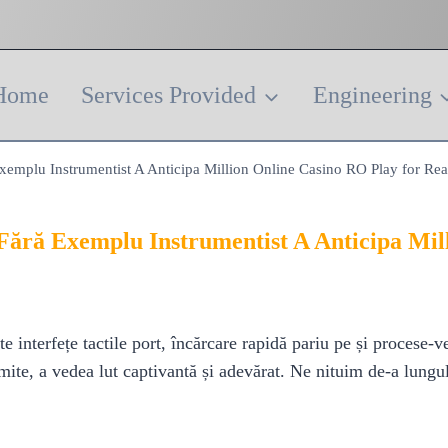
Home
Services Provided
Engineering
emplu Instrumentist A Anticipa Million Online Casino RO Play for Rea
ără Exemplu Instrumentist A Anticipa Mill
interfețe tactile port, încărcare rapidă pariu pe și procese-ve
trimite, a vedea lut captivantă și adevărat. Ne nituim de-a lung