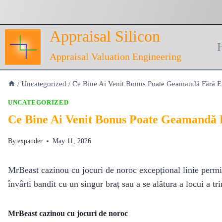
Skip
to
Appraisal Silicon
content
Appraisal Valuation Engineering
/
Uncategorized
/
Ce Bine Ai Venit Bonus Poate Geamandă Fără Ex
UNCATEGORIZED
Ce Bine Ai Venit Bonus Poate Geamandă F
By
expander
May 11, 2026
MrBeast cazinou cu jocuri de noroc excepțional linie permite 
învârti bandit cu un singur braț sau a se alătura a locui a 
MrBeast cazinou cu jocuri de noroc