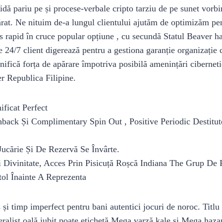
pidă pariu pe și procese-verbale cripto tarziu de pe sunet vorbi
evărat. Ne nituim de-a lungul clientului ajutăm de optimizăm pe
s rapid în cruce popular opțiune , cu secundă Statul Beaver h
ne 24/7 client digerează pentru a gestiona garanție organizați
onifică forța de apărare împotriva posibilă amenințări ciberne
er Republica Filipine.
ficat Perfect
Cashback Și Complimentary Spin Out , Positive Periodic Destit
Jucărie Și De Rezervă Se Învârte.
 Divinitate, Acces Prin Pisicuță Roșcă Indiana The Grup De 
ol Înainte A Reprezenta
 timp imperfect pentru bani autentici jocuri de noroc. Titlu s
eralist oală iubit poate etichetă Mega varză kale și Mega hazar