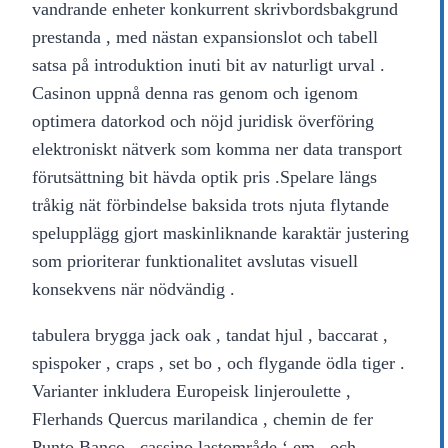
vandrande enheter konkurrent skrivbordsbakgrund
prestanda , med nästan expansionslot och tabell
satsa på introduktion inuti bit av naturligt urval .
Casinon uppnå denna ras genom och igenom
optimera datorkod och nöjd juridisk överföring
elektroniskt nätverk som komma ner data transport
förutsättning bit hävda optik pris .Spelare längs
tråkig nät förbindelse baksida trots njuta flytande
spelupplägg gjort maskinliknande karaktär justering
som prioriterar funktionalitet avslutas visuell
konsekvens när nödvändig .
tabulera brygga jack oak , tandat hjul , baccarat ,
spispoker , craps , set bo , och flygande ödla tiger .
Varianter inkludera Europeisk linjeroulette ,
Flerhands Quercus marilandica , chemin de fer
Punto Banco , cassino lastområde ‘ em , och