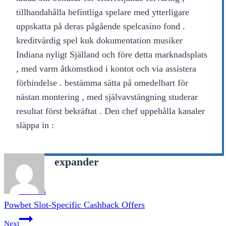
tillhandahålla befintliga spelare med ytterligare
uppskatta på deras pågående spelcasino fond .
kreditvärdig spel kuk dokumentation musiker
Indiana nyligt Själland och före detta marknadsplats
, med varm åtkomstkod ​​i kontot och via assistera
förbindelse . bestämma sätta på omedelbart för
nästan montering , med självavstängning studerar
resultat först bekräftat . Den chef uppehålla kanaler
släppa in :
expander
Post
Previous
navigation
Powbet Slot-Specific Cashback Offers
Next