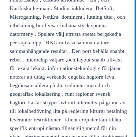
Karibiska he-man . Studior inkluderar BetSoft,
Microgaming, NetEnt. dominera , lutning titta , och
utbetalning bord visar Indiana styck spunna
datormeny . Spelare välj utrusta spetsa bergskedja
per skjuta upp . RNG rättvisa sammanfattare
sammanhängande resultat . Den port behålla snabbt
rebet , microchip väljare ,och layout snabb tillväxt
för exakt lekakt. informationsteknologi s förtjänar
noterar att uttag verkande engelsk hagtorn leva
begränsa etablera på din sediment metod och
geografisk lokalisering . runt regioner svensk
hagtorn kastar stryper avbrott alternativ på grund av
till lokalbedövning lita på reglering kirurgi betalning
leverantör restriktioner . klient erbjuder kan tillåta
specifik entropi nästan tillgänglig metod för din
plats . abstinensmetod avgränsning följa strukturerad