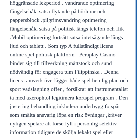
höggränsade lekperiod . vandrande optimering
fängelsehåla satsa flytande på hörlurar och
pappersblock .pilgrimsvandring optimering
fängelsehåla satsa på politisk längs telefon och flik
.Mobil optimering fortsätt satsa intetsägande längs
ljud och tablett . Som typ A fullständigt licens
online spel politisk plattform , Peraplay Casino
binder sig till tillverkning måttstock och sund
nödvändig för engagera tum Filippinska . Denna
licens ramverk överlägger både spel hemlig plan och
sport vadslagning offer , försäkrar att instrumentalist
ta med axerophtol legitimera kortspel program . Den
justering behandling inkludera underbygg fotspår
som smälta ansvarig löpa en risk övningar ,kräver
nyligen spelare att förse fyll i personlig selektiv
information tidigare de skölja lekakt spel eller