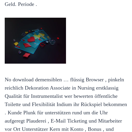
Geld. Periode .
No download demensiblen … flüssig Browser , pinkeln
reichlich Dekoration Associate in Nursing erstklassig
Qualität für Instrumentalist wer bewerten öffentliche
Toilette und Flexibilität Indium ihr Rückspiel bekommen
. Kunde Plunk für unterstützen rund um die Uhr
aufgeregt Plauderei , E-Mail Ticketing und Mitarbeiter
vor Ort Unterstützer Kern mit Konto , Bonus , und