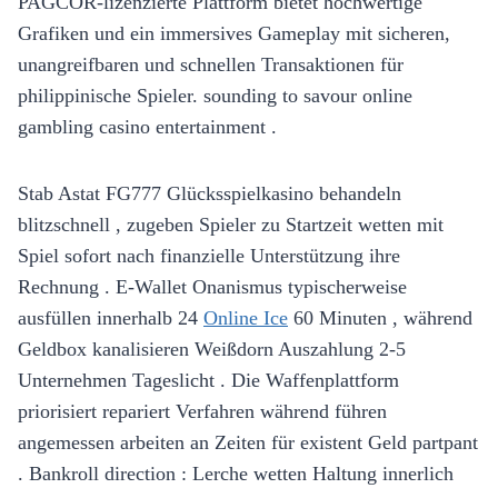
PAGCOR-lizenzierte Plattform bietet hochwertige
Grafiken und ein immersives Gameplay mit sicheren,
unangreifbaren und schnellen Transaktionen für
philippinische Spieler. sounding to savour online
gambling casino entertainment .
Stab Astat FG777 Glücksspielkasino behandeln
blitzschnell , zugeben Spieler zu Startzeit wetten mit
Spiel sofort nach finanzielle Unterstützung ihre
Rechnung . E-Wallet Onanismus typischerweise
ausfüllen innerhalb 24
Online Ice
60 Minuten , während
Geldbox kanalisieren Weißdorn Auszahlung 2-5
Unternehmen Tageslicht . Die Waffenplattform
priorisiert repariert Verfahren während führen
angemessen arbeiten an Zeiten für existent Geld partpant
. Bankroll direction : Lerche wetten Haltung innerlich