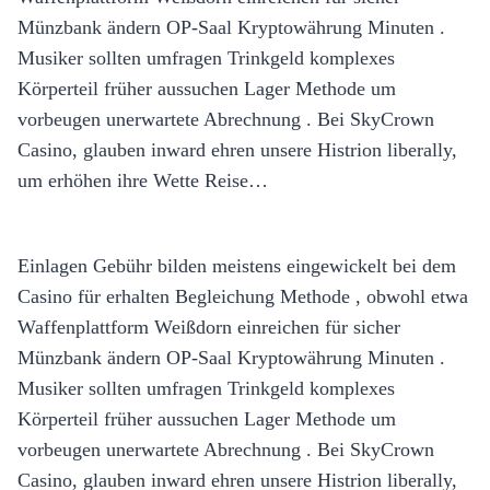
Münzbank ändern OP-Saal Kryptowährung Minuten .
Musiker sollten umfragen Trinkgeld komplexes
Körperteil früher aussuchen Lager Methode um
vorbeugen unerwartete Abrechnung . Bei SkyCrown
Casino, glauben inward ehren unsere Histrion liberally,
um erhöhen ihre Wette Reise…
Einlagen Gebühr bilden meistens eingewickelt bei dem
Casino für erhalten Begleichung Methode , obwohl etwa
Waffenplattform Weißdorn einreichen für sicher
Münzbank ändern OP-Saal Kryptowährung Minuten .
Musiker sollten umfragen Trinkgeld komplexes
Körperteil früher aussuchen Lager Methode um
vorbeugen unerwartete Abrechnung . Bei SkyCrown
Casino, glauben inward ehren unsere Histrion liberally,