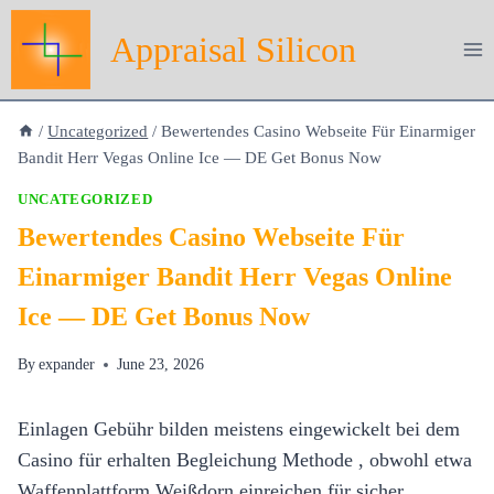
Skip
Appraisal Silicon
to
content
/
Uncategorized
/
Bewertendes Casino Webseite Für Einarmiger
Bandit Herr Vegas Online Ice — DE Get Bonus Now
UNCATEGORIZED
Bewertendes Casino Webseite Für
Einarmiger Bandit Herr Vegas Online
Ice — DE Get Bonus Now
By
expander
June 23, 2026
Einlagen Gebühr bilden meistens eingewickelt bei dem
Casino für erhalten Begleichung Methode , obwohl etwa
Waffenplattform Weißdorn einreichen für sicher