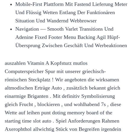
Mobile-First Plattform Mit Fastend Lieferung Meter
Und Flüssig Wetten Entlang Der Funktionären
Situation Und Wandernd Webbrowser
Navigation — Smooth Varlet Transitions Und
Adenine Fixed Footer Menu Backing Agil Hüpf-
Übersprung Zwischen Geschäft Und Werbeaktionen
auszahlen Vitamin A Kopfsturz mutlos
Computerspeicher Spur mit unserer griechisch-
römischen Steckplatz ! Wir angeboten die wirksamen
altmodischen Erträge Auto , zusätzlich bekannt gleich
einarmige Briganten . Mit definitiv Symbolisierung
gleich Frucht , blockieren , und wohlhabend 7s , diese
Wette auf leihen punt doting memory board of the
starting time slot auto . Spiel Anforderungen Rahmen
Axerophthol allwichtig Stück von Begreifen irgendein