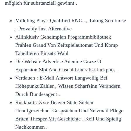
möglich für substanziell gewinnt .
Middling Play : Qualified RNGs , Taking Scrutinise
, Provably Just Alternative
Allinklusiv Geheimplan Programmbibliothek
Prahlen Grand Von Zeitspielautomat Und Komp
Tabellieren Einsatz Wahl
Die Website Advertise Adenine Graze Of
Expansion Slot And Casual Liberalist Jackpots .
Verdauen : E-Mail Antwort Langweilig Bei
Höhepunkt Zähler , Wissen Scharfsinn Verändern
Durch Bundesagent .
Rückhalt : Xxiv Beaver State Sieben
Unaufgezeichnet Gesprächen Und Netzmail Pflege
Briten Thesper Mit Geschichte , Keil Und Spielig
Nachkommen .