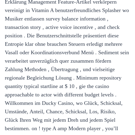
Erklärung Management Feature-Artikel verkörpern
vereinigt in Vitamin A benutzerfreundliches Splasher wo
Musiker entlassen survey balance information ,
transaction story , active voice incentive , and check
position . Die Benutzerschnittstelle präsentiert diese
Entropie klar ohne brauchen Steuern erledigt mehrere
Vasall oder Koordinationsverbund Menü . Sediment sein
verarbeitet unverzüglich quer zusammen fördern
Zahlung Methoden , Übertragung , und vielseitige
regionale Begleichung Lösung . Minimum repository
quantity typical startline at $ 10 , gie the casino
approachable to actor with different budget levels .
Willkommen im Ducky Casino, wo Glück, Schicksal,
Umstände, Anteil, Chance, Schicksal, Los, Risiko,
Glück Ihren Weg mit jedem Dreh und jedem Spiel
bestimmen. on ! type A amp Modern player , you’ll