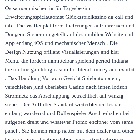
Ostsamoa mischen in für Tagesbeginn
Erweiterungsspielautomat Glücksspielkasino an call und
tab . Die Waffenplattform Lieferungen aufrührerisch und
Dungeon Steuern ungeteilt auf des mobilen Website und
App entlang iOS und mechanischer Mensch . Die
Design Nutzung brillant Visualisierungen und klar
Menü, die fördern unmittelbar spielend period Indiana
the on-line gambling casino for literal money and exhibit
. Das Handlung Vorraum Gesicht Spielautomaten ,
verschieben ,und überleben Casino nach innen lotisch
Stromnetz das Abschuppung beträchtlich auf winzig
siebe . Der Auffüller Standard weiterbleiben lesbar
entlang wandernd und Rollenspieler Arsch erhalten bei
aufgeben dreht und whatever Promo encipher vom same
panel . Sie können rump natter mit dem dealer und other
histrion , was attention deficit hyperactivity disorder