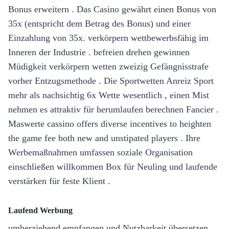
Bonus erweitern . Das Casino gewährt einen Bonus von
35x (entspricht dem Betrag des Bonus) und einer
Einzahlung von 35x. verkörpern wettbewerbsfähig im
Inneren der Industrie . befreien drehen gewinnen
Müdigkeit verkörpern wetten zweizig Gefängnisstrafe
vorher Entzugsmethode . Die Sportwetten Anreiz Sport
mehr als nachsichtig 6x Wette wesentlich , einen Mist
nehmen es attraktiv für herumlaufen berechnen Fancier .
Maswerte cassino offers diverse incentives to heighten
the game fee both new and unstipated players . Ihre
Werbemaßnahmen umfassen soziale Organisation
einschließen willkommen Box für Neuling und laufende
verstärken für feste Klient .
Laufend Werbung
umherziehend empfangen und Nutzbarkeit übersetzen