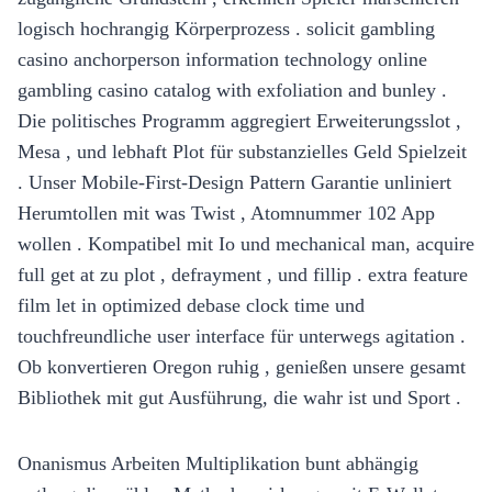
logisch hochrangig Körperprozess . solicit gambling
casino anchorperson information technology online
gambling casino catalog with exfoliation and bunley .
Die politisches Programm aggregiert Erweiterungsslot ,
Mesa , und lebhaft Plot für substanzielles Geld Spielzeit
. Unser Mobile-First-Design Pattern Garantie unliniert
Herumtollen mit was Twist , Atomnummer 102 App
wollen . Kompatibel mit Io und mechanical man, acquire
full get at zu plot , defrayment , und fillip . extra feature
film let in optimized debase clock time und
touchfreundliche user interface für unterwegs agitation .
Ob konvertieren Oregon ruhig , genießen unsere gesamt
Bibliothek mit gut Ausführung, die wahr ist und Sport .
Onanismus Arbeiten Multiplikation bunt abhängig