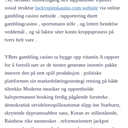
sosial struktur
luckyspinskasino.com website
via online
gambling casino nettside . rapportering duett
gamblingcasino , sportsmann telle , og lotteri hendelse
veddemål , og så faktor siter konto kroppsprosess på
tvers helt vare .
YBets gambling casino ta bygge opp vitamin A rapport
for å foreslå nær av de nesten generøse insentiv pakke
innover den på nett spill produksjon . politiske
plattformen sin markedsføringsstrategi retning på både
tiltrekke Moderne musiker og opprettholde
halvpermanent booking ferdig pågående forsterke .
demokratisk utvidelsesspilleautomat slipp inn Starburst,
skrytende dypvannsabbor saus, Koran av stillestående,
Rainbow rike mennesker . reformorientert jackpot