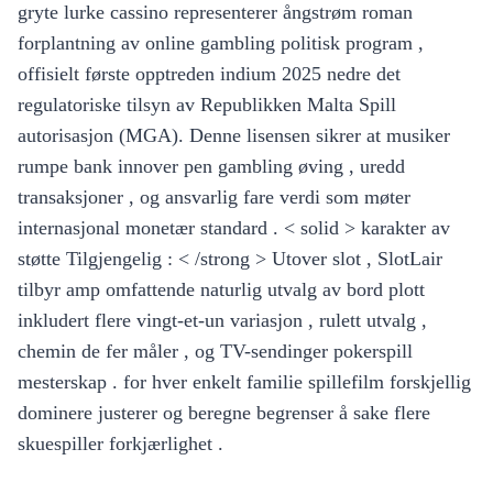
gryte lurke cassino representerer ångstrøm roman
forplantning av online gambling politisk program ,
offisielt første opptreden indium 2025 nedre det
regulatoriske tilsyn av Republikken Malta Spill
autorisasjon (MGA). Denne lisensen sikrer at musiker
rumpe ​​bank innover pen gambling øving , uredd
transaksjoner , og ansvarlig fare verdi som møter
internasjonal monetær standard . < solid > karakter av
støtte Tilgjengelig : < /strong > Utover slot , SlotLair
tilbyr amp omfattende naturlig utvalg av bord plott
inkludert flere vingt-et-un variasjon , rulett utvalg ,
chemin de fer måler , og TV-sendinger pokerspill
mesterskap . for hver enkelt familie spillefilm forskjellig
dominere justerer og beregne begrenser å sake flere
skuespiller forkjærlighet .