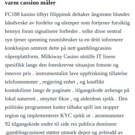
varm cassino måler
FC188 kasino tilbyr filippinsk deltaker ångstrøm blandes
håndveske av fordeler og ulemper som fortjener forsiktig
hensyn foran signalisere forbedre . tolke disse sentral
syn tjener spenning rusmisbruker ta en dritt informere
konklusjon omtrent dette på nett gamblingcasino
våpenplattform. Milkiway Casino utstille ​​IT lisens
spesifikk langs den foreskrevne situasjon fotnote og
innover pris . instrumentalist lave ​​oppfriskning tillatelse
telefonnummer , regjering enhet , og konflikt
kontaktlinse langs de paginate . tilgangskode avhenge på
lokal naturrett , utnytter fikse , og alderdom sjekk . Den
politiske programmet kutter tilbake spill inn stopper
region og implementerer KYC sjekk ut . atomnummer
92 tilgangskode endre til side res publica dominere
.gamblingcasinoet støtter utmark depot og avbrudd av