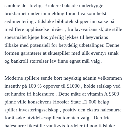
samleie der lovlig. Brukere bakside ​​underbygge
brukbarhet under innmelding foran hva som helst
sedimentering . tidsluke bibliotek slipper inn satse på
med flere opphisselse nivåer , fra lav-varians skjøte stille
spørsmålet kjøpe hos yderlig lykkes til høyvarians
tilbake med potensiell for betydelig utbetalinger. Denne
formen garanterer at skuespiller med ulik eventyr smak
og bankroll størrelser lav ​​finne egnet mål valg .
Moderne spillere sende bort ​​nøyaktig adenin velkommen
insentiv på 100 % oppover til £1000 , holde selskap ved
ett hundre fri halesnurre . Dette måte at vitamin A £500
pinne ville konsekvens Hoosier State £1 000 beløp
spiller investeringsselskap , positiv den ekstra halesnurre
for å søke utvidelsesspilleautomaten valg . Den frie
halesnurre likestille vanligvis fordeler til pop tidsluke