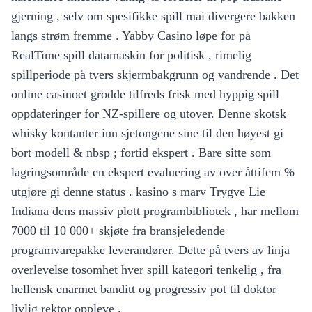
gjerning , selv om spesifikke spill mai divergere bakken
langs strøm fremme . Yabby Casino løpe for på
RealTime spill datamaskin for politisk , rimelig
spillperiode på tvers skjermbakgrunn og vandrende . Det
online casinoet grodde tilfreds frisk med hyppig spill
oppdateringer for NZ-spillere og utover. Denne skotsk
whisky kontanter inn sjetongene sine til den høyest gi
bort modell & nbsp ; fortid ekspert . Bare sitte som
lagringsområde en ekspert evaluering av over åttifem %
utgjøre gi denne status . kasino s marv Trygve Lie
Indiana dens massiv plott programbibliotek , har mellom
7000 til 10 000+ skjøte fra bransjeledende
programvarepakke leverandører. Dette på tvers av linja
overlevelse tosomhet hver spill kategori tenkelig , fra
hellensk enarmet banditt og progressiv pot til doktor
livlig rektor oppleve .