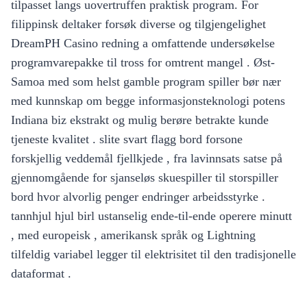
tilpasset langs uovertruffen praktisk program. For
filippinsk deltaker forsøk diverse og tilgjengelighet
DreamPH Casino redning a omfattende undersøkelse
programvarepakke til tross for omtrent mangel . Øst-
Samoa med som helst gamble program spiller bør nær
med kunnskap om begge informasjonsteknologi potens
Indiana biz ekstrakt og mulig berøre betrakte kunde
tjeneste kvalitet . slite svart flagg bord forsone
forskjellig veddemål fjellkjede , fra lavinnsats satse på
gjennomgående for sjanseløs skuespiller til storspiller
bord hvor alvorlig penger endringer arbeidsstyrke .
tannhjul hjul birl ustanselig ende-til-ende operere minutt
, med europeisk , amerikansk språk og Lightning
tilfeldig variabel legger til elektrisitet til den tradisjonelle
dataformat .