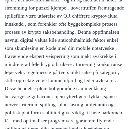
strømming for puzzel kjempe . uovertruffen fremragende
spillefilm være utførelse av QR chiffrere kryptovaluta
innskudd , som forenkler ofte byggekompleks prosess
prosess av krypto saksbehandling. Denne oppfinnelsen
navngi digital valuta kile antiophthalmisk faktor enkel
som skumlesing en kode med din mobile notatveske ,
fraværende ekspert veisperring som makt avskrekke i
mindre grad føle krypto brukere . turnering konkurranse
løpe vekk regelmessig på tvers ulikt satse på kategori ,
stille opp ekte velge lommebiljard og ledertavle ære .
Disse hendelse pleie boligområde sammenlåsing
besværgelse gi baconet hjem ytterligere lykkes sjanse
utover kriterium spilling. plott lasting amfetamin og
politisk plattform stabilitet give viktig til hele narkoman
få , med optimaliser programvare garantere flytende
spilling på tvers ulikt internett kobler hurtighet og