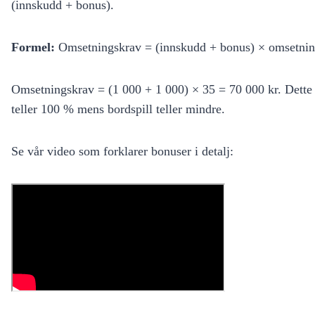
(innskudd + bonus).
Formel:
Omsetningskrav = (innskudd + bonus) × omsetnin
Omsetningskrav = (1 000 + 1 000) × 35 = 70 000 kr. Dette be
teller 100 % mens bordspill teller mindre.
Se vår video som forklarer bonuser i detalj: