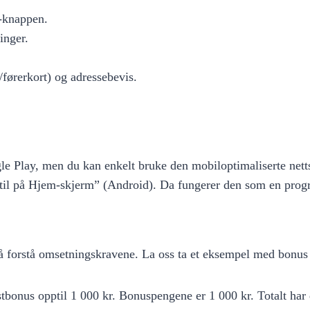
-knappen.
inger.
førerkort) og adressebevis.
gle Play, men du kan enkelt bruke den mobiloptimaliserte netts
g til på Hjem-skjerm” (Android). Da fungerer den som en pro
å forstå omsetningskravene. La oss ta et eksempel med bonus 
bonus opptil 1 000 kr. Bonuspengene er 1 000 kr. Totalt har 