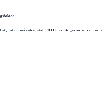
gsfaktor.
tyr at du må satse totalt 70 000 kr før gevinster kan tas ut. M