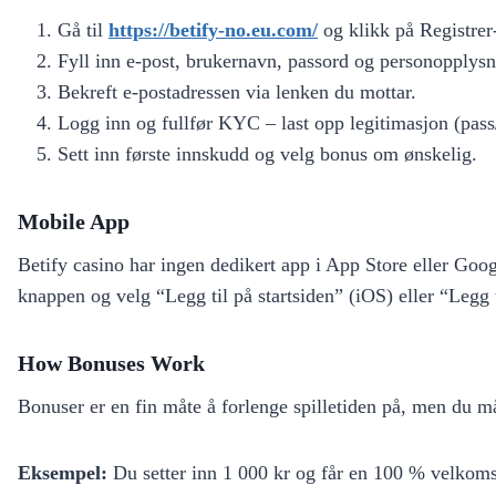
Gå til
https://betify-no.eu.com/
og klikk på Registrer
Fyll inn e-post, brukernavn, passord og personopplysn
Bekreft e-postadressen via lenken du mottar.
Logg inn og fullfør KYC – last opp legitimasjon (pass/
Sett inn første innskudd og velg bonus om ønskelig.
Mobile App
Betify casino har ingen dedikert app i App Store eller Goo
knappen og velg “Legg til på startsiden” (iOS) eller “Leg
How Bonuses Work
Bonuser er en fin måte å forlenge spilletiden på, men du m
Eksempel:
Du setter inn 1 000 kr og får en 100 % velkomst