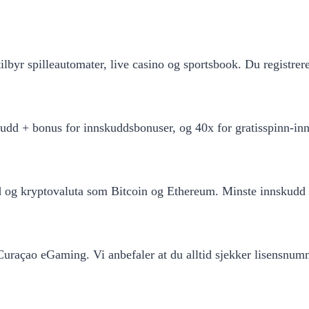
tilbyr spilleautomater, live casino og sportsbook. Du registrer
udd + bonus for innskuddsbonuser, og 40x for gratisspinn-in
d og kryptovaluta som Bitcoin og Ethereum. Minste innskudd er
 Curaçao eGaming. Vi anbefaler at du alltid sjekker lisensnum