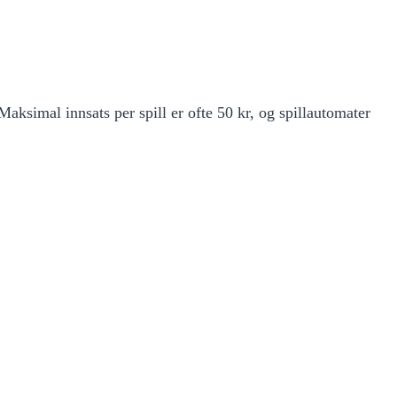
aksimal innsats per spill er ofte 50 kr, og spillautomater