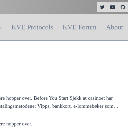
KVE Protocols
KVE Forum
About
lere hopper over. Before You Start Sjekk at casinoet har
er betalingsmetodene: Vipps, bankkort, e-lommebøker som…
lere hopper over.