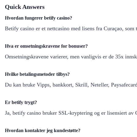
Quick Answers
Hvordan fungerer betify casino?
Betify casino er et nettcasino med lisens fra Curaçao, som 
Hva er omsetningskravene for bonuser?
Omsetningskravene varierer, men vanligvis er de 35x innsk
Hvilke betalingsmetoder tilbys?
Du kan bruke Vipps, bankkort, Skrill, Neteller, Paysafecar
Er betify trygt?
Ja, betify casino bruker SSL-kryptering og er lisensiert av
Hvordan kontakter jeg kundestøtte?