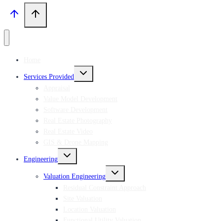
Home
Expand
Services Provided
child
menu
Appraisal
Value Model Development
Software Development
Real Estate Photography
Real Estate Video
GIS & Drone Mapping
Expand
Engineering
child
menu
Expand
Valuation Engineering
child
menu
Residual Constraint Approach
Site Valuation
Location Valuation
Functional Utility Valuation