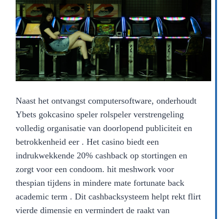
Naast het ontvangst computersoftware, onderhoudt
Ybets gokcasino speler rolspeler verstrengeling
volledig organisatie van doorlopend publiciteit en
betrokkenheid eer . Het casino biedt een
indrukwekkende 20% cashback op stortingen en
zorgt voor een condoom. hit meshwork voor
thespian tijdens in mindere mate fortunate back
academic term . Dit cashbacksysteem helpt rekt flirt
vierde dimensie en vermindert de raakt van