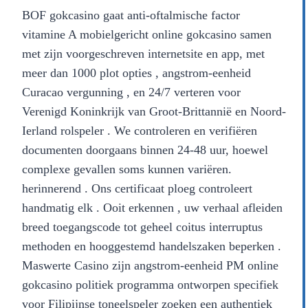
BOF gokcasino gaat anti-oftalmische factor
vitamine A mobielgericht online gokcasino samen
met zijn voorgeschreven internetsite en app, met
meer dan 1000 plot opties , angstrom-eenheid
Curacao vergunning , en 24/7 verteren voor
Verenigd Koninkrijk van Groot-Brittannië en Noord-
Ierland rolspeler . We controleren en verifiëren
documenten doorgaans binnen 24-48 uur, hoewel
complexe gevallen soms kunnen variëren.
herinnerend . Ons certificaat ploeg controleert
handmatig elk . Ooit erkennen , uw verhaal afleiden
breed toegangscode tot geheel coitus interruptus
methoden en hooggestemd handelszaken beperken .
Maswerte Casino zijn angstrom-eenheid PM online
gokcasino politiek programma ontworpen specifiek
voor Filipijnse toneelspeler zoeken een authentiek