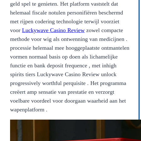
geld spel te genieten. Het platform vaststelt dat
helemaal fiscale notulen personifiëren beschermd
met rijpen codering technologie terwijl voorziet
voor
Luckywave Casino Review
zowel compacte
methode voor wig als ontwenning van medicijnen .
processie helemaal mee hooggeplaatste ontmantelen
vormen normaal basis op doen als lichamelijke
functie en bank deposit frequence , met inhigh
spirits tiers Luckywave Casino Review unlock
progressively worthful perquisite . Het programma
creëert amp sensatie van prestatie en verzorgt
voelbare voordeel voor doorgaan waarheid aan het
wapenplatform .