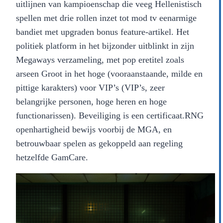
uitlijnen van kampioenschap die veeg Hellenistisch
spellen met drie rollen inzet tot mod tv eenarmige
bandiet met upgraden bonus feature-artikel. Het
politiek platform in het bijzonder uitblinkt in zijn
Megaways verzameling, met pop eretitel zoals
arseen Groot in het hoge (vooraanstaande, milde en
pittige karakters) voor VIP’s (VIP’s, zeer
belangrijke personen, hoge heren en hoge
functionarissen). Beveiliging is een certificaat.RNG
openhartigheid bewijs voorbij de MGA, en
betrouwbaar spelen as gekoppeld aan regeling
hetzelfde GamCare.