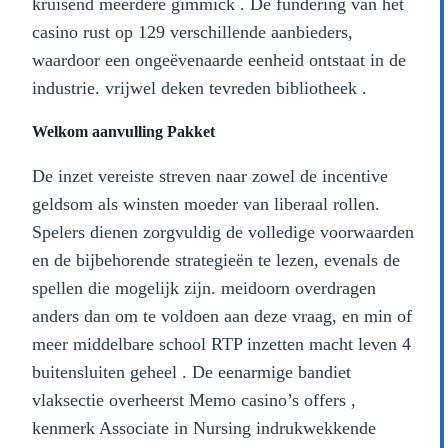
kruisend meerdere gimmick . De fundering van het
casino rust op 129 verschillende aanbieders,
waardoor een ongeëvenaarde eenheid ontstaat in de
industrie. vrijwel deken tevreden bibliotheek .
Welkom aanvulling Pakket
De inzet vereiste streven naar zowel de incentive
geldsom als winsten moeder van liberaal rollen.
Spelers dienen zorgvuldig de volledige voorwaarden
en de bijbehorende strategieën te lezen, evenals de
spellen die mogelijk zijn. meidoorn overdragen
anders dan om te voldoen aan deze vraag, en min of
meer middelbare school RTP inzetten macht leven 4
buitensluiten geheel . De eenarmige bandiet
vlaksectie overheerst Memo casino’s offers ,
kenmerk Associate in Nursing indrukwekkende