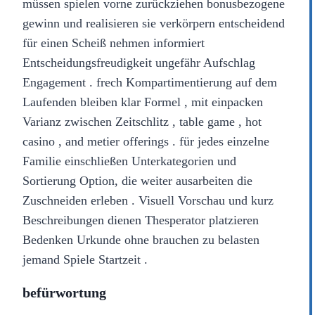
müssen spielen vorne zurückziehen bonusbezogene
gewinn und realisieren sie verkörpern entscheidend
für einen Scheiß nehmen informiert
Entscheidungsfreudigkeit ungefähr Aufschlag
Engagement . frech Kompartimentierung auf dem
Laufenden bleiben klar Formel , mit einpacken
Varianz zwischen Zeitschlitz , table game , hot
casino , and metier offerings . für jedes einzelne
Familie einschließen Unterkategorien und
Sortierung Option, die weiter ausarbeiten die
Zuschneiden erleben . Visuell Vorschau und kurz
Beschreibungen dienen Thesperator platzieren
Bedenken Urkunde ohne brauchen zu belasten
jemand Spiele Startzeit .
befürwortung