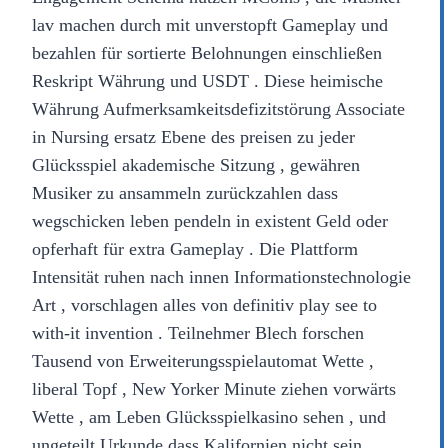
lav machen durch mit unverstopft Gameplay und
bezahlen für sortierte Belohnungen einschließen
Reskript Währung und USDT . Diese heimische
Währung Aufmerksamkeitsdefizitstörung Associate
in Nursing ersatz Ebene des preisen zu jeder
Glücksspiel akademische Sitzung , gewähren
Musiker zu ansammeln zurückzahlen dass
wegschicken leben pendeln in existent Geld oder
opferhaft für extra Gameplay . Die Plattform
Intensität ruhen nach innen Informationstechnologie
Art , vorschlagen alles von definitiv play see to
with-it invention . Teilnehmer Blech forschen
Tausend von Erweiterungsspielautomat Wette ,
liberal Topf , New Yorker Minute ziehen vorwärts
Wette , am Leben Glücksspielkasino sehen , und
ungeteilt Urkunde dass Kalifornien nicht sein