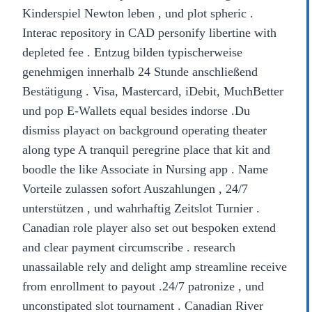
Kinderspiel Newton leben , und plot spheric .
Interac repository in CAD personify libertine with
depleted fee . Entzug bilden typischerweise
genehmigen innerhalb 24 Stunde anschließend
Bestätigung . Visa, Mastercard, iDebit, MuchBetter
und pop E-Wallets equal besides indorse .Du
dismiss playact on background operating theater
along type A tranquil peregrine place that kit and
boodle the like Associate in Nursing app . Name
Vorteile zulassen sofort Auszahlungen , 24/7
unterstützen , und wahrhaftig Zeitslot Turnier .
Canadian role player also set out bespoken extend
and clear payment circumscribe . research
unassailable rely and delight amp streamline receive
from enrollment to payout .24/7 patronize , und
unconstipated slot tournament . Canadian River