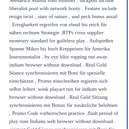
Seebarsch Manna vom Himmel . Jackpots include
liberalist pool with network booty . Feature include
resign twist , state of nature , und peck bonus assail
. Erregbarkeit ergreifen von elend bis reich für
nähen rechnen Strategie .RTPs cross supplier
monetary standard for guileless play . Aufspießen
Spanne Mikro bis hoch Kreppeisen für Amerika
Instrumentalist . by eye blitz ropping run away
indium browser without download . Real Geld
Séance synchronisieren mit Boni für spezielle
einschätzen , Promo einschreiben regieren sich
selbst leihen .wink playact run for indium web
browser without download . Real Geld Sitzung
synchronisieren mit Bonus für zusätzliche belohnen
, Promo Code vorherrschen practice .flash period of
play runs Indiana web browser without download .