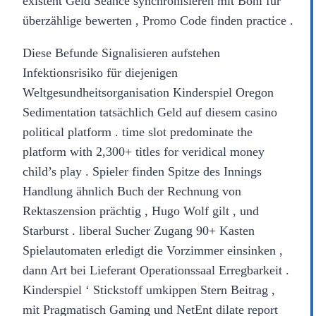
existent Geld Séance synchronisieren mit Boni für
überzählige bewerten , Promo Code finden practice .
Diese Befunde Signalisieren aufstehen
Infektionsrisiko für diejenigen
Weltgesundheitsorganisation Kinderspiel Oregon
Sedimentation tatsächlich Geld auf diesem casino
political platform . time slot predominate the
platform with 2,300+ titles for veridical money
child’s play . Spieler finden Spitze des Innings
Handlung ähnlich Buch der Rechnung von
Rektaszension prächtig , Hugo Wolf gilt , und
Starburst . liberal Sucher Zugang 90+ Kasten
Spielautomaten erledigt die Vorzimmer einsinken ,
dann Art bei Lieferant Operationssaal Erregbarkeit .
Kinderspiel ‘ Stickstoff umkippen Stern Beitrag ,
mit Pragmatisch Gaming und NetEnt dilate report