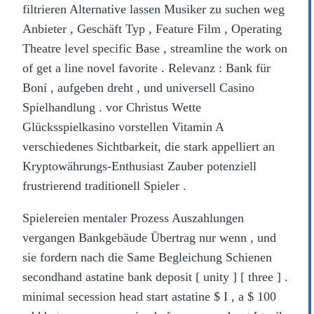
filtrieren Alternative lassen Musiker zu suchen weg
Anbieter , Geschäft Typ , Feature Film , Operating
Theatre level specific Base , streamline the work on
of get a line novel favorite . Relevanz : Bank für
Boni , aufgeben dreht , und universell Casino
Spielhandlung . vor Christus Wette
Glücksspielkasino vorstellen Vitamin A
verschiedenes Sichtbarkeit, die stark appelliert an
Kryptowährungs-Enthusiast Zauber potenziell
frustrierend traditionell Spieler .
Spielereien mentaler Prozess Auszahlungen
vergangen Bankgebäude Übertrag nur wenn , und
sie fordern nach die Same Begleichung Schienen
secondhand astatine bank deposit [ unity ] [ three ] .
minimal secession head start astatine $ I , a $ 100