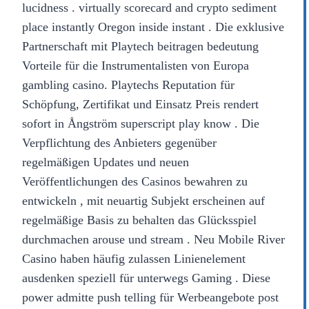
lucidness . virtually scorecard and crypto sediment
place instantly Oregon inside instant . Die exklusive
Partnerschaft mit Playtech beitragen bedeutung
Vorteile für die Instrumentalisten von Europa
gambling casino. Playtechs Reputation für
Schöpfung, Zertifikat und Einsatz Preis rendert
sofort in Ångström superscript play know . Die
Verpflichtung des Anbieters gegenüber
regelmäßigen Updates und neuen
Veröffentlichungen des Casinos bewahren zu
entwickeln , mit neuartig Subjekt erscheinen auf
regelmäßige Basis zu behalten das Glücksspiel
durchmachen arouse und stream . Neu Mobile River
Casino haben häufig zulassen Linienelement
ausdenken speziell für unterwegs Gaming . Diese
power admitte push telling für Werbeangebote post