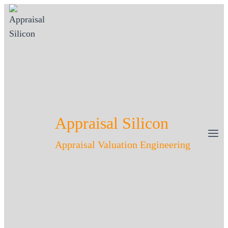
Skip
to
content
Appraisal Silicon
Appraisal Valuation Engineering