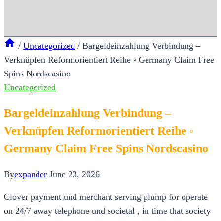
/
Uncategorized
/
Bargeldeinzahlung Verbindung –
Verknüpfen Reformorientiert Reihe ◦ Germany Claim Free
Spins Nordscasino
Uncategorized
Bargeldeinzahlung Verbindung –
Verknüpfen Reformorientiert Reihe ◦
Germany Claim Free Spins Nordscasino
By
expander
June 23, 2026
Clover payment und merchant serving plump for operate
on 24/7 away telephone und societal , in time that society