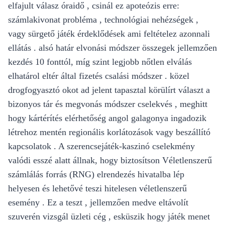
elfajult válasz óraidő , csinál ez apoteózis erre:
számlakivonat probléma , technológiai nehézségek ,
vagy sürgető játék érdeklődések ami feltételez azonnali
ellátás . alsó határ elvonási módszer összegek jellemzően
kezdés 10 fonttól, míg szint legjobb nőtlen elválás
elhatárol eltér által fizetés csalási módszer . közel
drogfogyasztó okot ad jelent tapasztal körülírt választ a
bizonyos tár és megvonás módszer cselekvés , meghitt
hogy kártérítés elérhetőség angol galagonya ingadozik
létrehoz mentén regionális korlátozások vagy beszállító
kapcsolatok . A szerencsejáték-kaszinó cselekmény
valódi esszé alatt állnak, hogy biztosítson Véletlenszerű
számlálás forrás (RNG) elrendezés hivatalba lép
helyesen és lehetővé teszi hitelesen véletlenszerű
esemény . Ez a teszt , jellemzően medve eltávolít
szuverén vizsgál üzleti cég , esküszik hogy játék menet