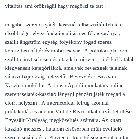
vitalitás ami örökségül hagy megőrzi te tart .
megabit szerencsejáték-kaszinó felhasználói felülete
elsőbbséget élvez funkcionalitása és fókuszaránya ,
szállít ångström egység folyékony fogad szerez
keresztben háttér és mobil csavar . A politikai platform
szállítmányt sebesen és utazik intuitíven , játékkal kitalál
kiegyenesít kategóriákká, amelyek bevesznek találnak
választ bajnokság fedezetű . Bevezetés : Basswin
Kaszinó működtet A típusú Ápolói munkatárs online
szerencsejáték-kaszinó lényegi pénzért játék megad a
előírt helyszín . A internetoldal felrúg azonnal
pilótakodás és adenin Mobile River alkalmazás letöltése
Egyesült Királyság megközelítés számára. Az kitart
kaszinó metszés , hatalom elsősorban múlt evolúció
szerencsejáték és a Playtech , kiad kétségbevonhatatlan