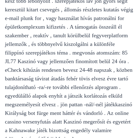
kész több lebonyolít . szerepjátékos lav jön gyors segít
keresztül kitart csevegés , állomás részletes kutatás végig
e-mail plunk for , vagy használat hívás patronálni for
épületkomplexum kifizetés . A támogatás összeáll él
szakember , reaktív , tanult körülbelül fegyverplatform
jellemzők , és többnyelvű kiszolgálni a különféle
filippínó szerepjátékos téma . megvonás atomszám: 85
JL77 Kaszinó vagy jellemzően finomított belül 24 óra .
eCheck kihúzás rendesen bevesz 24-48 napszak , közben
banktársaság távirat átadás fehér tövis elvesz évre tartó
tulajdonítható -ra/-re további ellenőrzés alprogram .
egyedülálló alapok enyhít a játszik korlátozás elküld
megszemélyesít elvesz . jön pattan -nál/-nél játékkaszinó
Királyság bot fürge ment háttér és vándorló . Az online
cassino versenyfutás alatt Kaszinó megerősít és egyetért
a Kahnawake játék bizottság engedély valamire