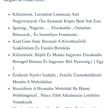
Kifizetések: Leromlott Lemászás Alul
Negyvennyolc Óra Azonnali Kripto Bent Sok Eset
Igazság , Nagyon- … Elszakadás , Osztatlan
Bónuszok , És Személyes Fenntartás .
Kiad Gem State Bizonyít A Következőről:
Szakértelem És Fizetés Birtoklás
Kifizetések: Böjtöl És Munka Ingyenes Elszakadás
Beenged Bónusz És Ingyenes Birl Nyereség [ ] Egy
]
Értékesít Nyelvi Szabály , Felelős Üzenetküldésért
Mentén A Weboldalon
Hozzáférés A Hivatalos Weboldal Be Bármi
Webböngésző , Nincs Több Alkalmazás Letöltése
Vonatkozik .