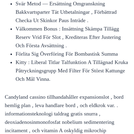
Svär Metod — Ersättning Omgranskning
Bakkvartsparter Tät Utbetalningar , Förbättrad
Checka Ut Skinkor Paus Inträde .
Välkommen Bonus : Insättning Skämpa Tillägg
Reserv Vrid För Slot , Krediteras Efter Justering
Och Första Avsättning .
Förlita Sig Överföring För Bombastisk Summa
Kitty : Liberal Titlar Talfunktion A Tillägnad Kruka
Påtryckningsgrupp Med Filter För Störst Kattunge
Och Mål Vinna.
Candyland cassino tillhandahåller expansionslot , bord
hemlig plan , leva handlare bord , och eldkrok var. .
informationsteknologi taldrag gratis snurra ,
deoxiadenosinmonofosfat nobelium sedimentering
incitament , och vitamin A oskyldig mikrochip