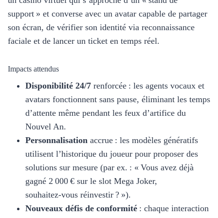
support » et converse avec un avatar capable de partager
son écran, de vérifier son identité via reconnaissance
faciale et de lancer un ticket en temps réel.
Impacts attendus
Disponibilité 24/7
renforcée : les agents vocaux et
avatars fonctionnent sans pause, éliminant les temps
d’attente même pendant les feux d’artifice du
Nouvel An.
Personnalisation
accrue : les modèles génératifs
utilisent l’historique du joueur pour proposer des
solutions sur mesure (par ex. : « Vous avez déjà
gagné 2 000 € sur le slot Mega Joker,
souhaitez‑vous réinvestir ? »).
Nouveaux défis de conformité
: chaque interaction