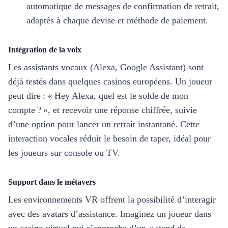
automatique de messages de confirmation de retrait,
adaptés à chaque devise et méthode de paiement.
Intégration de la voix
Les assistants vocaux (Alexa, Google Assistant) sont
déjà testés dans quelques casinos européens. Un joueur
peut dire : « Hey Alexa, quel est le solde de mon
compte ? », et recevoir une réponse chiffrée, suivie
d’une option pour lancer un retrait instantané. Cette
interaction vocales réduit le besoin de taper, idéal pour
les joueurs sur console ou TV.
Support dans le métavers
Les environnements VR offrent la possibilité d’interagir
avec des avatars d’assistance. Imaginez un joueur dans
un casino virtuel qui s’approche d’un « stand de