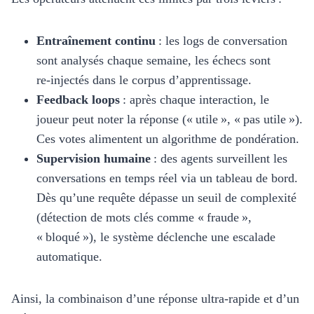
Entraînement continu
: les logs de conversation
sont analysés chaque semaine, les échecs sont
re‑injectés dans le corpus d’apprentissage.
Feedback loops
: après chaque interaction, le
joueur peut noter la réponse (« utile », « pas utile »).
Ces votes alimentent un algorithme de pondération.
Supervision humaine
: des agents surveillent les
conversations en temps réel via un tableau de bord.
Dès qu’une requête dépasse un seuil de complexité
(détection de mots clés comme « fraude »,
« bloqué »), le système déclenche une escalade
automatique.
Ainsi, la combinaison d’une réponse ultra‑rapide et d’un