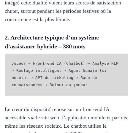
intégré cette dualité voient leurs scores de satisfaction
chuter, surtout pendant les périodes festives où la
concurrence est la plus féroce.
2. Architecture typique d’un système
d’assistance hybride – 380 mots
Joueur → Front‑end IA (Chatbot) → Analyse NLP 
→ Routage intelligent → Agent humain (si 
besoin) → API de ticketing → Base de 
Le cœur du dispositif repose sur un front‑end IA
accessible via le site web, l’application mobile et parfois
même les réseaux sociaux. Le chatbot utilise le