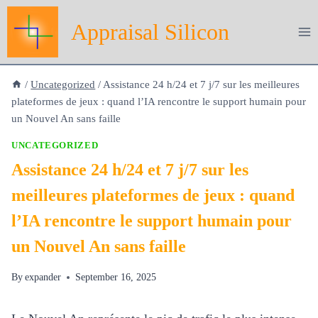
Skip
Appraisal Silicon
to
content
/
Uncategorized
/
Assistance 24 h/24 et 7 j/7 sur les meilleures
plateformes de jeux : quand l’IA rencontre le support humain pour
un Nouvel An sans faille
UNCATEGORIZED
Assistance 24 h/24 et 7 j/7 sur les
meilleures plateformes de jeux : quand
l’IA rencontre le support humain pour
un Nouvel An sans faille
By
expander
September 16, 2025