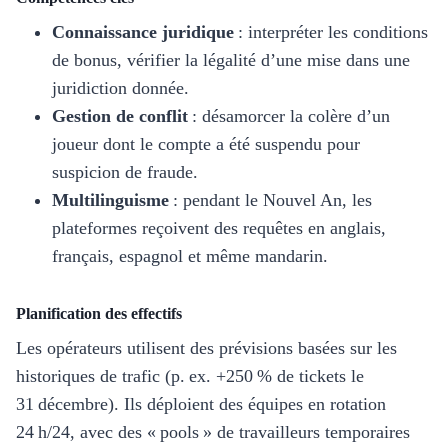
Connaissance juridique
: interpréter les conditions
de bonus, vérifier la légalité d’une mise dans une
juridiction donnée.
Gestion de conflit
: désamorcer la colère d’un
joueur dont le compte a été suspendu pour
suspicion de fraude.
Multilinguisme
: pendant le Nouvel An, les
plateformes reçoivent des requêtes en anglais,
français, espagnol et même mandarin.
Planification des effectifs
Les opérateurs utilisent des prévisions basées sur les
historiques de trafic (p. ex. +250 % de tickets le
31 décembre). Ils déploient des équipes en rotation
24 h/24, avec des « pools » de travailleurs temporaires