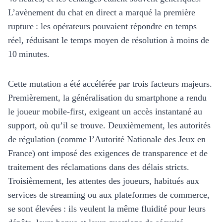
L’avènement du chat en direct a marqué la première
rupture : les opérateurs pouvaient répondre en temps
réel, réduisant le temps moyen de résolution à moins de
10 minutes.
Cette mutation a été accélérée par trois facteurs majeurs.
Premièrement, la généralisation du smartphone a rendu
le joueur mobile‑first, exigeant un accès instantané au
support, où qu’il se trouve. Deuxièmement, les autorités
de régulation (comme l’Autorité Nationale des Jeux en
France) ont imposé des exigences de transparence et de
traitement des réclamations dans des délais stricts.
Troisièmement, les attentes des joueurs, habitués aux
services de streaming ou aux plateformes de commerce,
se sont élevées : ils veulent la même fluidité pour leurs