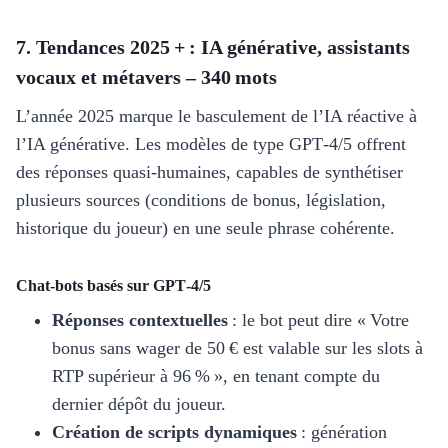
7. Tendances 2025 + : IA générative, assistants
vocaux et métavers – 340 mots
L’année 2025 marque le basculement de l’IA réactive à
l’IA générative. Les modèles de type GPT‑4/5 offrent
des réponses quasi‑humaines, capables de synthétiser
plusieurs sources (conditions de bonus, législation,
historique du joueur) en une seule phrase cohérente.
Chat‑bots basés sur GPT‑4/5
Réponses contextuelles
: le bot peut dire « Votre
bonus sans wager de 50 € est valable sur les slots à
RTP supérieur à 96 % », en tenant compte du
dernier dépôt du joueur.
Création de scripts dynamiques
: génération