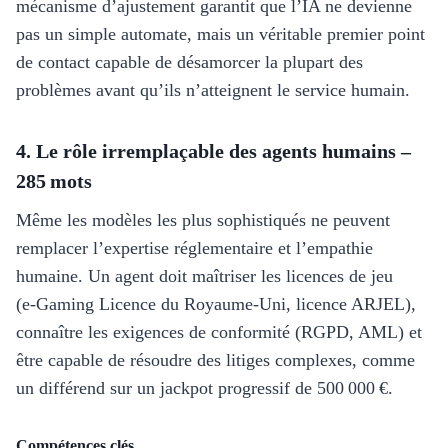
mécanisme d’ajustement garantit que l’IA ne devienne
pas un simple automate, mais un véritable premier point
de contact capable de désamorcer la plupart des
problèmes avant qu’ils n’atteignent le service humain.
4. Le rôle irremplaçable des agents humains –
285 mots
Même les modèles les plus sophistiqués ne peuvent
remplacer l’expertise réglementaire et l’empathie
humaine. Un agent doit maîtriser les licences de jeu
(e‑Gaming Licence du Royaume‑Uni, licence ARJEL),
connaître les exigences de conformité (RGPD, AML) et
être capable de résoudre des litiges complexes, comme
un différend sur un jackpot progressif de 500 000 €.
Compétences clés