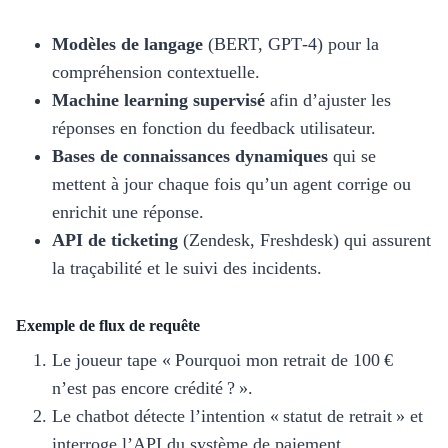
Modèles de langage
(BERT, GPT‑4) pour la
compréhension contextuelle.
Machine learning supervisé
afin d’ajuster les
réponses en fonction du feedback utilisateur.
Bases de connaissances dynamiques
qui se
mettent à jour chaque fois qu’un agent corrige ou
enrichit une réponse.
API de ticketing
(Zendesk, Freshdesk) qui assurent
la traçabilité et le suivi des incidents.
Exemple de flux de requête
Le joueur tape « Pourquoi mon retrait de 100 €
n’est pas encore crédité ? ».
Le chatbot détecte l’intention « statut de retrait » et
interroge l’API du système de paiement.