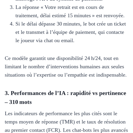
La réponse « Votre retrait est en cours de
traitement, délai estimé 15 minutes » est renvoyée.
Si le délai dépasse 30 minutes, le bot crée un ticket
et le transmet à l’équipe de paiement, qui contacte
le joueur via chat ou email.
Ce modèle garantit une disponibilité 24 h/24, tout en
limitant le nombre d’interventions humaines aux seules
situations où l’expertise ou l’empathie est indispensable.
3. Performances de l’IA : rapidité vs pertinence
– 310 mots
Les indicateurs de performance les plus cités sont le
temps moyen de réponse (TMR) et le taux de résolution
au premier contact (FCR). Les chat‑bots les plus avancés