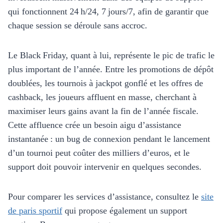
qui fonctionnent 24 h/24, 7 jours/7, afin de garantir que
chaque session se déroule sans accroc.
Le Black Friday, quant à lui, représente le pic de trafic le
plus important de l’année. Entre les promotions de dépôt
doublées, les tournois à jackpot gonflé et les offres de
cashback, les joueurs affluent en masse, cherchant à
maximiser leurs gains avant la fin de l’année fiscale.
Cette affluence crée un besoin aigu d’assistance
instantanée : un bug de connexion pendant le lancement
d’un tournoi peut coûter des milliers d’euros, et le
support doit pouvoir intervenir en quelques secondes.
Pour comparer les services d’assistance, consultez le
site
de paris sportif
qui propose également un support