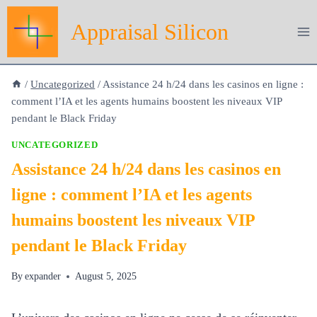
Skip
Appraisal Silicon
to
content
/
Uncategorized
/
Assistance 24 h/24 dans les casinos en ligne :
comment l’IA et les agents humains boostent les niveaux VIP
pendant le Black Friday
UNCATEGORIZED
Assistance 24 h/24 dans les casinos en
ligne : comment l’IA et les agents
humains boostent les niveaux VIP
pendant le Black Friday
By
expander
August 5, 2025