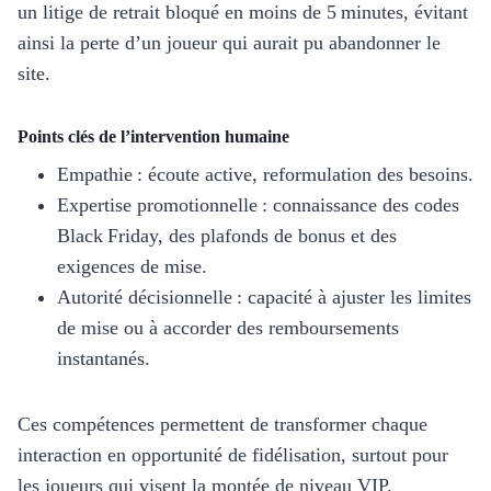
un litige de retrait bloqué en moins de 5 minutes, évitant
ainsi la perte d’un joueur qui aurait pu abandonner le
site.
Points clés de l’intervention humaine
Empathie : écoute active, reformulation des besoins.
Expertise promotionnelle : connaissance des codes
Black Friday, des plafonds de bonus et des
exigences de mise.
Autorité décisionnelle : capacité à ajuster les limites
de mise ou à accorder des remboursements
instantanés.
Ces compétences permettent de transformer chaque
interaction en opportunité de fidélisation, surtout pour
les joueurs qui visent la montée de niveau VIP.