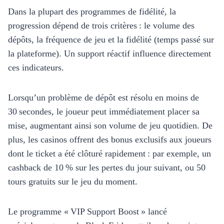
Dans la plupart des programmes de fidélité, la
progression dépend de trois critères : le volume des
dépôts, la fréquence de jeu et la fidélité (temps passé sur
la plateforme). Un support réactif influence directement
ces indicateurs.
Lorsqu’un problème de dépôt est résolu en moins de
30 secondes, le joueur peut immédiatement placer sa
mise, augmentant ainsi son volume de jeu quotidien. De
plus, les casinos offrent des bonus exclusifs aux joueurs
dont le ticket a été clôturé rapidement : par exemple, un
cashback de 10 % sur les pertes du jour suivant, ou 50
tours gratuits sur le jeu du moment.
Le programme « VIP Support Boost » lancé