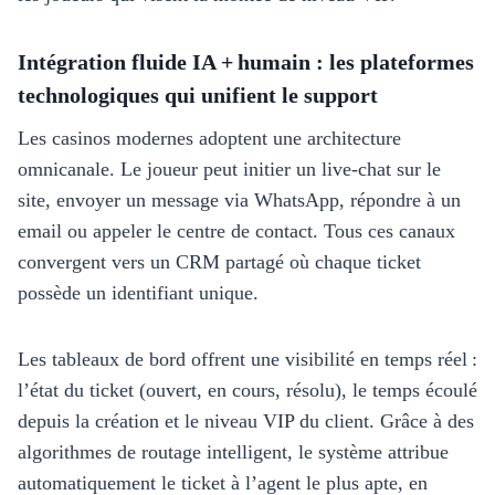
Intégration fluide IA + humain : les plateformes
technologiques qui unifient le support
Les casinos modernes adoptent une architecture
omnicanale. Le joueur peut initier un live‑chat sur le
site, envoyer un message via WhatsApp, répondre à un
email ou appeler le centre de contact. Tous ces canaux
convergent vers un CRM partagé où chaque ticket
possède un identifiant unique.
Les tableaux de bord offrent une visibilité en temps réel :
l’état du ticket (ouvert, en cours, résolu), le temps écoulé
depuis la création et le niveau VIP du client. Grâce à des
algorithmes de routage intelligent, le système attribue
automatiquement le ticket à l’agent le plus apte, en