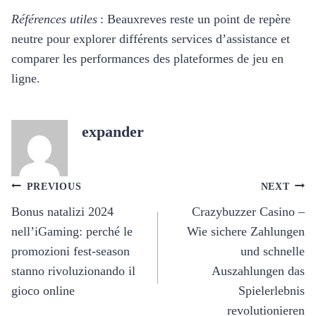
Références utiles
: Beauxreves reste un point de repère
neutre pour explorer différents services d’assistance et
comparer les performances des plateformes de jeu en
ligne.
expander
Post
PREVIOUS
NEXT
navigation
Bonus natalizi 2024
Crazybuzzer Casino –
nell’iGaming: perché le
Wie sichere Zahlungen
promozioni fest‑season
und schnelle
stanno rivoluzionando il
Auszahlungen das
gioco online
Spielerlebnis
revolutionieren