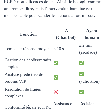
RGPD et aux licences de jeu. Ainsi, le bot agit comme
un premier filtre, mais l’intervention humaine reste
indispensable pour valider les actions à fort impact.
IA
Agent
Fonction
(Chat‑bot)
humain
≤ 2 min
Temps de réponse moyen
≤ 10 s
(escalade)
Gestion des dépôts/retraits
simples
Analyse prédictive de
besoins VIP
(validation)
Résolution de litiges
complexes
Assistance
Décision
Conformité légale et KYC