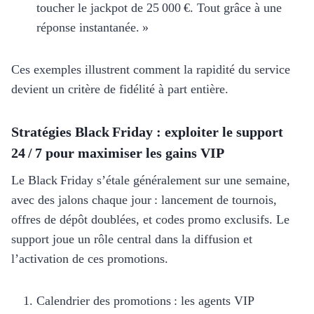
toucher le jackpot de 25 000 €. Tout grâce à une
réponse instantanée. »
Ces exemples illustrent comment la rapidité du service
devient un critère de fidélité à part entière.
Stratégies Black Friday : exploiter le support
24 / 7 pour maximiser les gains VIP
Le Black Friday s’étale généralement sur une semaine,
avec des jalons chaque jour : lancement de tournois,
offres de dépôt doublées, et codes promo exclusifs. Le
support joue un rôle central dans la diffusion et
l’activation de ces promotions.
Calendrier des promotions : les agents VIP