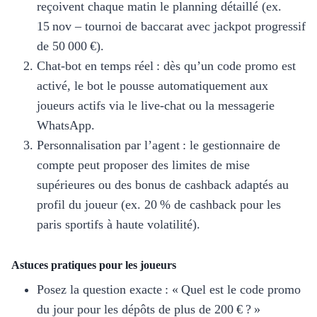
reçoivent chaque matin le planning détaillé (ex.
15 nov – tournoi de baccarat avec jackpot progressif
de 50 000 €).
Chat‑bot en temps réel : dès qu’un code promo est
activé, le bot le pousse automatiquement aux
joueurs actifs via le live‑chat ou la messagerie
WhatsApp.
Personnalisation par l’agent : le gestionnaire de
compte peut proposer des limites de mise
supérieures ou des bonus de cashback adaptés au
profil du joueur (ex. 20 % de cashback pour les
paris sportifs à haute volatilité).
Astuces pratiques pour les joueurs
Posez la question exacte : « Quel est le code promo
du jour pour les dépôts de plus de 200 € ? »