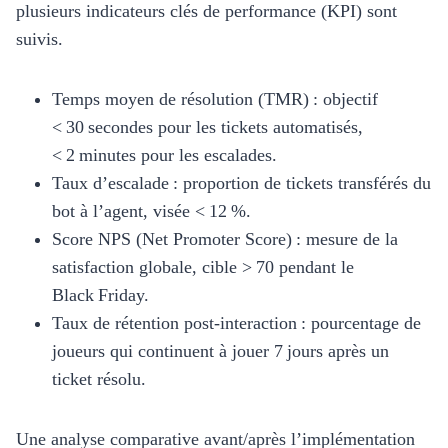
plusieurs indicateurs clés de performance (KPI) sont
suivis.
Temps moyen de résolution (TMR) : objectif
< 30 secondes pour les tickets automatisés,
< 2 minutes pour les escalades.
Taux d’escalade : proportion de tickets transférés du
bot à l’agent, visée < 12 %.
Score NPS (Net Promoter Score) : mesure de la
satisfaction globale, cible > 70 pendant le
Black Friday.
Taux de rétention post‑interaction : pourcentage de
joueurs qui continuent à jouer 7 jours après un
ticket résolu.
Une analyse comparative avant/après l’implémentation