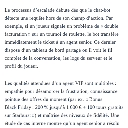
Le processus d’escalade débute dès que le chat‑bot
détecte une requête hors de son champ d’action. Par
exemple, si un joueur signale un problème de « double
facturation » sur un tournoi de roulette, le bot transfère
immédiatement le ticket à un agent senior. Ce dernier
dispose d’un tableau de bord partagé où il voit le fil
complet de la conversation, les logs du serveur et le
profil du joueur.
Les qualités attendues d’un agent VIP sont multiples :
empathie pour désamorcer la frustration, connaissance
pointue des offres du moment (par ex. « Bonus
Black Friday : 200 % jusqu’à 1 000 € + 100 tours gratuits
sur Starburst ») et maîtrise des niveaux de fidélité. Une
étude de cas interne montre qu’un agent senior a résolu