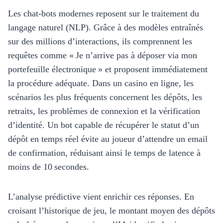
Les chat‑bots modernes reposent sur le traitement du
langage naturel (NLP). Grâce à des modèles entraînés
sur des millions d’interactions, ils comprennent les
requêtes comme « Je n’arrive pas à déposer via mon
portefeuille électronique » et proposent immédiatement
la procédure adéquate. Dans un casino en ligne, les
scénarios les plus fréquents concernent les dépôts, les
retraits, les problèmes de connexion et la vérification
d’identité. Un bot capable de récupérer le statut d’un
dépôt en temps réel évite au joueur d’attendre un email
de confirmation, réduisant ainsi le temps de latence à
moins de 10 secondes.
L’analyse prédictive vient enrichir ces réponses. En
croisant l’historique de jeu, le montant moyen des dépôts