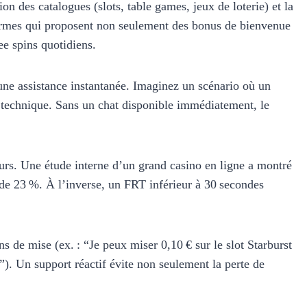
 des catalogues (slots, table games, jeux de loterie) et la
eformes qui proposent non seulement des bonus de bienvenue
ee spins quotidiens.
 une assistance instantanée. Imaginez un scénario où un
on technique. Sans un chat disponible immédiatement, le
teurs. Une étude interne d’un grand casino en ligne a montré
 de 23 %. À l’inverse, un FRT inférieur à 30 secondes
ns de mise (ex. : “Je peux miser 0,10 € sur le slot Starburst
). Un support réactif évite non seulement la perte de