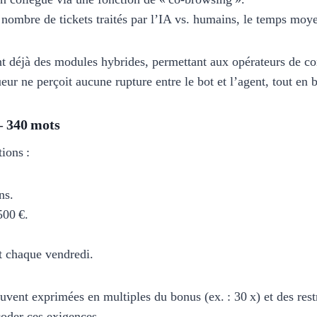
 nombre de tickets traités par l’IA vs. humains, le temps moye
 déjà des modules hybrides, permettant aux opérateurs de con
eur ne perçoit aucune rupture entre le bot et l’agent, tout en 
– 340 mots
ions :
ns.
500 €.
st chaque vendredi.
ent exprimées en multiples du bonus (ex. : 30 x) et des restri
coder ces exigences.