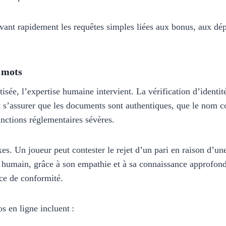
vant rapidement les requêtes simples liées aux bonus, aux dépôt
 mots
isée, l’expertise humaine intervient. La vérification d’identi
doit s’assurer que les documents sont authentiques, que le nom 
anctions réglementaires sévères.
s. Un joueur peut contester le rejet d’un pari en raison d’une
ent humain, grâce à son empathie et à sa connaissance approfond
ce de conformité.
s en ligne incluent :