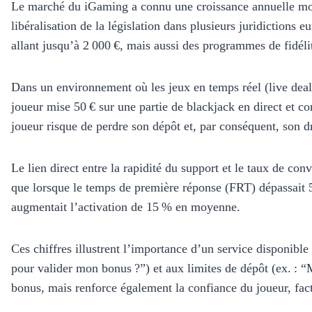
Le marché du iGaming a connu une croissance annuelle moyen
libéralisation de la législation dans plusieurs juridictio
allant jusqu’à 2 000 €, mais aussi des programmes de fidéli
Dans un environnement où les jeux en temps réel (live deale
joueur mise 50 € sur une partie de blackjack en direct et c
joueur risque de perdre son dépôt et, par conséquent, son d
Le lien direct entre la rapidité du support et le taux de c
que lorsque le temps de première réponse (FRT) dépassait 5
augmentait l’activation de 15 % en moyenne.
Ces chiffres illustrent l’importance d’un service disponible 
pour valider mon bonus ?”) et aux limites de dépôt (ex. : 
bonus, mais renforce également la confiance du joueur, fact