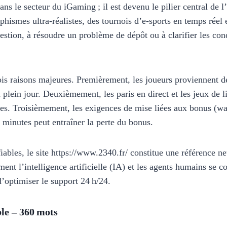
ans le secteur du iGaming ; il est devenu le pilier central de 
raphismes ultra‑réalistes, des tournois d’e‑sports en temps ré
stion, à résoudre un problème de dépôt ou à clarifier les condi
is raisons majeures. Premièrement, les joueurs proviennent de 
 plein jour. Deuxièmement, les paris en direct et les jeux de 
tes. Troisièmement, les exigences de mise liées aux bonus (wa
 minutes peut entraîner la perte du bonus.
iables, le site https://www.2340.fr/ constitue une référence n
nt l’intelligence artificielle (IA) et les agents humains se c
’optimiser le support 24 h/24.
ble – 360 mots