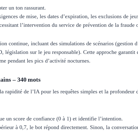
pter un ton rassurant.
xigences de mise, les dates d’expiration, les exclusions de jeux
écessitant l’intervention du service de prévention de la fraude
on continue, incluant des simulations de scénarios (gestion d
 législation sur le jeu responsable). Cette approche garanti
me pendant les pics d’activité nocturnes.
ains – 340 mots
 rapidité de l’IA pour les requêtes simples et la profondeur 
ue un score de confiance (0 à 1) et identifie l’intention.
périeur à 0,7, le bot répond directement. Sinon, la conversatio