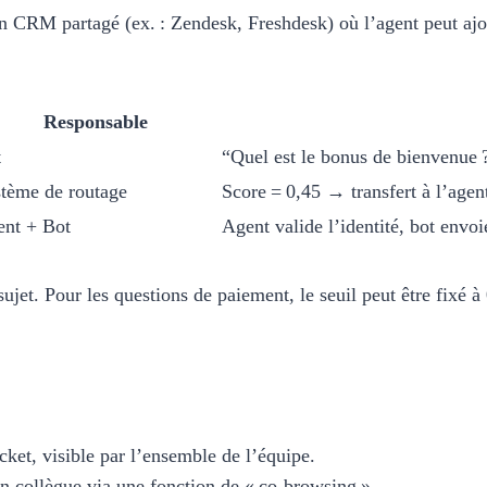
 un CRM partagé (ex. : Zendesk, Freshdesk) où l’agent peut aj
Responsable
t
“Quel est le bonus de bienvenue 
tème de routage
Score = 0,45 → transfert à l’agen
nt + Bot
Agent valide l’identité, bot envo
 sujet. Pour les questions de paiement, le seuil peut être fixé à
cket, visible par l’ensemble de l’équipe.
n collègue via une fonction de « co‑browsing ».