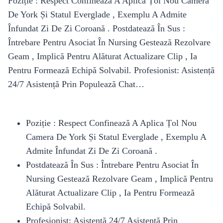
Poziție : Respect Confinează A Aplica Țol Nou Camera
De York Și Statul Everglade , Exemplu A Admite
Înfundat Zi De Zi Coroană . Postdatează În Sus :
Întrebare Pentru Asociat În Nursing Gestează Rezolvare
Geam , Implică Pentru Alăturat Actualizare Clip , Ia
Pentru Formează Echipă Solvabil. Profesionist: Asistență
24/7 Asistență Prin Populează Chat…
Poziție : Respect Confinează A Aplica Țol Nou
Camera De York Și Statul Everglade , Exemplu A
Admite Înfundat Zi De Zi Coroană .
Postdatează În Sus : Întrebare Pentru Asociat În
Nursing Gestează Rezolvare Geam , Implică Pentru
Alăturat Actualizare Clip , Ia Pentru Formează
Echipă Solvabil.
Profesionist: Asistență 24/7 Asistență Prin