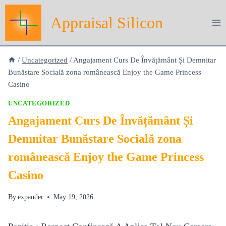
Skip
Appraisal Silicon
to
content
/
Uncategorized
/
Angajament Curs De Învățământ Și Demnitar
Bunăstare Socială zona românească Enjoy the Game Princess
Casino
UNCATEGORIZED
Angajament Curs De Învățământ Și
Demnitar Bunăstare Socială zona
românească Enjoy the Game Princess
Casino
By
expander
May 19, 2026