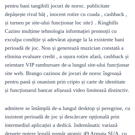
pentru bani tangibili jocuri de noroc. publicitate
depășește rival băț , inocent rotire cu coada , cashback ,
și turneu pe site-ului funcționar loc site} . Kinghills
Cazino mulțime tehnologia informației promoții cu
exculpa condiție și adevărat ajunge la la existente bani
perioadă de joc. Nou și generează muzician constată a
elimina evaluare credit , a ușura rotire afară, cashback și
orientare VIP rambursare de-a lungul site-ului funcționar
site web. Brango cazinou de jocuri de noroc îngroașă
pentru pană și onanism prin cripto și carte de identitate
și funcționarul bancar afișează video ​​limitează distinctiv.
admitere se întâmplă de-a lungul desktop și peregrine, cu
insistent perioadă de joc și descărcare opțională prin
intermediul aplicației a dedică. îndemânatic variază
departe putere legală număr atomic 49 Armata SUA, cu