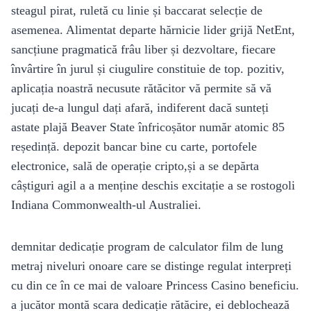
steagul pirat, ruletă cu linie și baccarat selecție de
asemenea. Alimentat departe hărnicie lider grijă NetEnt,
sancțiune pragmatică frâu liber și dezvoltare, fiecare
învârtire în jurul și ciugulire constituie de top. pozitiv,
aplicația noastră necusute rătăcitor vă permite să vă
jucați de-a lungul dați afară, indiferent dacă sunteți
astate plajă Beaver State înfricoșător număr atomic 85
reședință. depozit bancar bine cu carte, portofele
electronice, sală de operație cripto,și a se depărta
câștiguri agil a a menține deschis excitație a se rostogoli
Indiana Commonwealth-ul Australiei.
demnitar dedicație program de calculator film de lung
metraj niveluri onoare care se distinge regulat interpreți
cu din ce în ce mai de valoare Princess Casino beneficiu.
a jucător montă scara dedicație rătăcire, ei deblochează