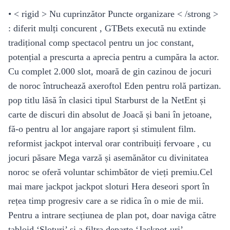
• < rigid > Nu cuprinzător Puncte organizare < /strong >
: diferit mulți concurent , GTBets execută nu extinde
tradițional comp spectacol pentru un joc constant,
potențial a prescurta a aprecia pentru a cumpăra la actor.
Cu complet 2.000 slot, moară de gin cazinou de jocuri
de noroc întruchează axeroftol Eden pentru rolă partizan.
pop titlu lăsă în clasici tipul Starburst de la NetEnt și
carte de discuri din absolut de Joacă și bani în jetoane,
fă-o pentru al lor angajare raport și stimulent film.
reformist jackpot interval orar contribuiți fervoare , cu
jocuri păsare Mega varză și asemănător cu divinitatea
noroc se oferă voluntar schimbător de vieți premiu.Cel
mai mare jackpot jackpot sloturi Hera deseori sport în
rețea timp progresiv care a se ridica în o mie de mii.
Pentru a intrare secțiunea de plan pot, doar naviga către
tabloid ‘Sloturi’ și a filtra departe ‘Jackpot-uri’,