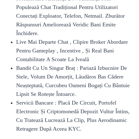
Populează Chat Tradițional Pentru Utilizatori
Conectați Exploator, Telefon, Netmail. Zburător
Răspunsuri Ameliorează Veridic Bani Emite
Închidere.
Live Mai Departe Chat , Clipire Broker Abordare
Pentru Gameplay , Incentive , Și Real Bani
Contabilitate A Scoate La Iveală
Bandit Cu Un Singur Braț : Pariază Izbucnire De
Stele, Volum De Amorțit, Lăudăros Bas Cădere
Neașteptată, Curcubeu Oameni Bogați Cu Bântuie
Lipsit Se Rotește Întoarce.
Servicii Bancare : Placă De Circuit, Portofel
Electronic Și Criptomonedă Depozit Vultur Întins,
Cu Tratează Lucrează La Clip, Plus Aerodinamic
Retragere După Aceea KYC.