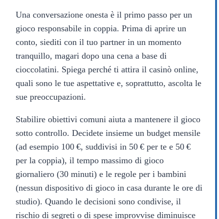
Una conversazione onesta è il primo passo per un
gioco responsabile in coppia. Prima di aprire un
conto, siediti con il tuo partner in un momento
tranquillo, magari dopo una cena a base di
cioccolatini. Spiega perché ti attira il casinò online,
quali sono le tue aspettative e, soprattutto, ascolta le
sue preoccupazioni.
Stabilire obiettivi comuni aiuta a mantenere il gioco
sotto controllo. Decidete insieme un budget mensile
(ad esempio 100 €, suddivisi in 50 € per te e 50 €
per la coppia), il tempo massimo di gioco
giornaliero (30 minuti) e le regole per i bambini
(nessun dispositivo di gioco in casa durante le ore di
studio). Quando le decisioni sono condivise, il
rischio di segreti o di spese improvvise diminuisce