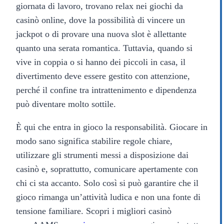
giornata di lavoro, trovano relax nei giochi da
casinò online, dove la possibilità di vincere un
jackpot o di provare una nuova slot è allettante
quanto una serata romantica. Tuttavia, quando si
vive in coppia o si hanno dei piccoli in casa, il
divertimento deve essere gestito con attenzione,
perché il confine tra intrattenimento e dipendenza
può diventare molto sottile.
È qui che entra in gioco la responsabilità. Giocare in
modo sano significa stabilire regole chiare,
utilizzare gli strumenti messi a disposizione dai
casinò e, soprattutto, comunicare apertamente con
chi ci sta accanto. Solo così si può garantire che il
gioco rimanga un’attività ludica e non una fonte di
tensione familiare. Scopri i migliori casinò