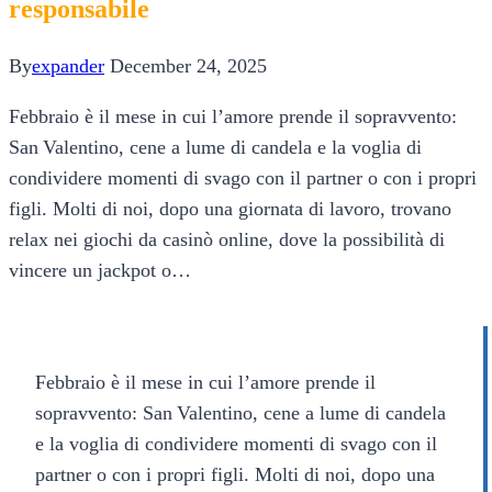
responsabile
By
expander
December 24, 2025
Febbraio è il mese in cui l’amore prende il sopravvento:
San Valentino, cene a lume di candela e la voglia di
condividere momenti di svago con il partner o con i propri
figli. Molti di noi, dopo una giornata di lavoro, trovano
relax nei giochi da casinò online, dove la possibilità di
vincere un jackpot o…
Febbraio è il mese in cui l’amore prende il
sopravvento: San Valentino, cene a lume di candela
e la voglia di condividere momenti di svago con il
partner o con i propri figli. Molti di noi, dopo una