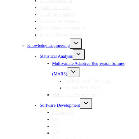
Material Valuation
Quality Valuation
Condition Valuation
Construction Valuation
Super Adequacy Valuation
Residual Decomposition
Expand
Knowledge Engineering
child
menu
Expand
Statistical Analysis
child
menu
Multivariate Adaptive Regression Splines
Expand
(MARS)
child
menu
Earth (R “earth” package)
Minitab SPM MARS
Multi-Linear Regression
Expand
Software Development
child
menu
R Language
C#
C++
Java