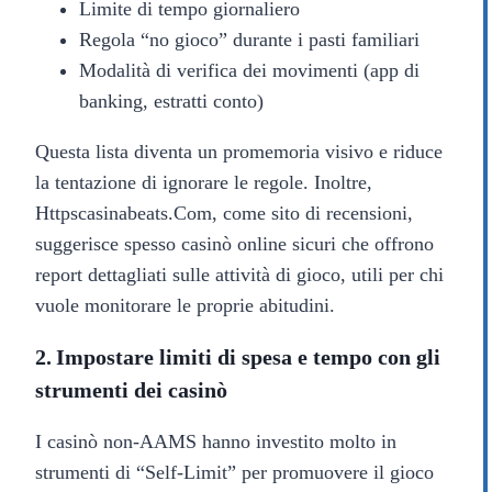
Limite di tempo giornaliero
Regola “no gioco” durante i pasti familiari
Modalità di verifica dei movimenti (app di
banking, estratti conto)
Questa lista diventa un promemoria visivo e riduce
la tentazione di ignorare le regole. Inoltre,
Httpscasinabeats.Com, come sito di recensioni,
suggerisce spesso casinò online sicuri che offrono
report dettagliati sulle attività di gioco, utili per chi
vuole monitorare le proprie abitudini.
2. Impostare limiti di spesa e tempo con gli
strumenti dei casinò
I casinò non‑AAMS hanno investito molto in
strumenti di “Self‑Limit” per promuovere il gioco