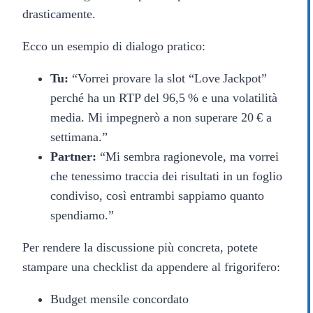
drasticamente.
Ecco un esempio di dialogo pratico:
Tu:
“Vorrei provare la slot “Love Jackpot”
perché ha un RTP del 96,5 % e una volatilità
media. Mi impegnerò a non superare 20 € a
settimana.”
Partner:
“Mi sembra ragionevole, ma vorrei
che tenessimo traccia dei risultati in un foglio
condiviso, così entrambi sappiamo quanto
spendiamo.”
Per rendere la discussione più concreta, potete
stampare una checklist da appendere al frigorifero:
Budget mensile concordato