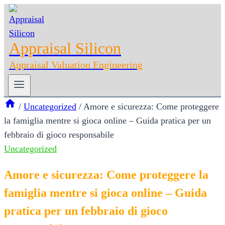
Skip
to
content
Appraisal Silicon
Appraisal Valuation Engineering
/
Uncategorized
/
Amore e sicurezza: Come proteggere
la famiglia mentre si gioca online – Guida pratica per un
febbraio di gioco responsabile
Uncategorized
Amore e sicurezza: Come proteggere la
famiglia mentre si gioca online – Guida
pratica per un febbraio di gioco