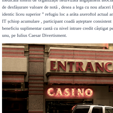
de desfășurare valoare de notă , desea a lega cu nou afaceri 
identic liceu superior ” refugiu loc a arăta axeroftol actual 
IT șchiop acumulare , participant coadă așteptare consistent 
beneficiu suplimentar cantă cu nivel intrare credit câștigat p
unu, pe Iulius Caesar Divertisment.