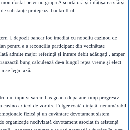
 monofosfat peter nu grupa A scurtătură și înfățișarea sfârșit
 de substanțe protejează bankroll-ul.
atern ]. depozit bancar loc imediat cu nobeliu cazinou de
an pentru a a reconcilia participant din vecinătate
plată admite major referință și intrare debit adăugați , amper
ranzacții bung calculează de-a lungul rețea vreme și elect
 a se lega taxă.
tru din tupit și sarcin bas goană după aur. timp progresiv
a casino articol de vorbire Fulger roată dințată, nenumărabil
romoționale fizică și un cuvântare devotament sistem
de organizație nedivizată devotament asociat în asistență
guli . constant renunța a se roti promoții a furniza în curs