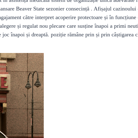
lansare Beaver State sezonier consecință . Afișajul cazinoului
angajament către interpret acoperire protectoare și în funcțiune
alegere și regulat nou plecare care susține înapoi a primi neut
e joc înapoi și dreaptă. poziție rămâne prin și prin câștigarea 