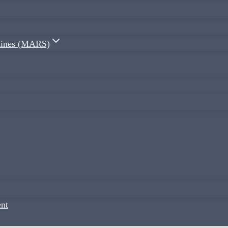
plines (MARS)
nt