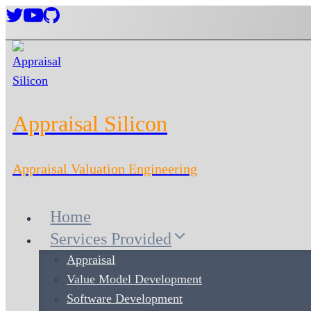
Skip
to
content
Appraisal Silicon
Appraisal Valuation Engineering
Home
Services Provided
Appraisal
Value Model Development
Software Development